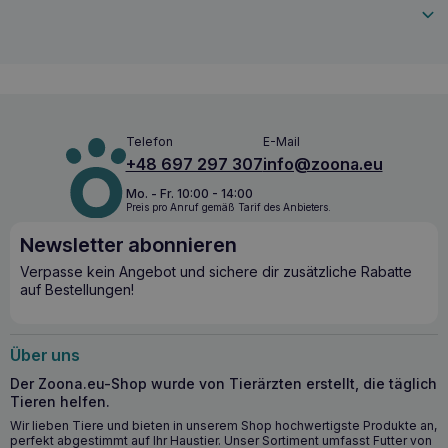
für jeden Tag
HOLISTA Neuseelandmuschel für Hund und Katze 100g
ist ein einzigartiges Ergänzungsfuttermittel, das dank seiner
Glykosaminoglykane
, darunter
Hyaluronsäure
,
Chondroitinsulfat
,
Keratansulfat
und
Heparin
,
die
Gesundheit von Gelenken, Haut
und
Fell Ihres Tieres
unterstützt. Dies ist besonders wichtig für
ältere
Telefon
E-Mail
Haustiere
, bei denen die körpereigene Produktion von
+48 697 297 307
info@zoona.eu
GAGs
mit dem Alter abnimmt, sowie für junge, wachsende
Körper, die Unterstützung für die richtige Entwicklung des
Mo. - Fr. 10:00 - 14:00
Bewegungsapparats benötigen.
Preis pro Anruf gemäß Tarif des Anbieters.
Newsletter abonnieren
Wichtigste gesundheitliche Vorteile
Verpasse kein Angebot und sichere dir zusätzliche Rabatte
Unterstützung der Gelenkgesundheit durch einen hohen
auf Bestellungen!
Gehalt an Glykosaminoglykanen.
Verbesserung des Zustands von Haut und Fell dank
einer Fülle von natürlichen Inhaltsstoffen.
Über uns
Unterstützung der richtigen Entwicklung von Jungtieren
Der Zoona.eu-Shop wurde von Tierärzten erstellt, die täglich
während der Wachstumsperiode.
Tieren helfen.
Linderung von Symptomen im Zusammenhang mit
Wir lieben Tiere und bieten in unserem Shop hochwertigste Produkte an,
Problemen des Bewegungsapparates bei älteren
perfekt abgestimmt auf Ihr Haustier. Unser Sortiment umfasst Futter von
Tieren.