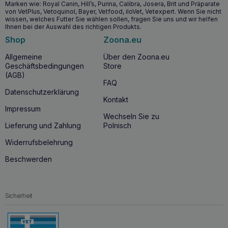
Marken wie: Royal Canin, Hill’s, Purina, Calibra, Josera, Brit und Präparate
von VetPlus, Vetoquinol, Bayer, Vetfood, iloVet, Vetexpert. Wenn Sie nicht
wissen, welches Futter Sie wählen sollen, fragen Sie uns und wir helfen
Wann sollten Sie mit der Anwendung von
Ihnen bei der Auswahl des richtigen Produkts.
HOLISTA Neuseeland-Muschel für Hunde und
Shop
Zoona.eu
Katzen 100 g beginnen?
Allgemeine
Über den Zoona.eu
Der Beginn der Anwendung von
HOLISTA Neuseeland-
Geschäftsbedingungen
Store
Muschel für Hunde und Katzen 100g
empfiehlt sich
(AGB)
sowohl für
Jungtiere
während der intensiven
FAQ
Wachstumsphase als auch für
ältere
Tiere
, die unter
Datenschutzerklärung
Problemen
des Bewegungsapparates leiden können. Die
Kontakt
regelmäßige Anwendung kann dazu beitragen, die Mobilität
Impressum
Wechseln Sie zu
und Lebensqualität Ihres Tieres zu verbessern.
Lieferung und Zahlung
Polnisch
Warum HOLISTA Neuseeländische Muschel für
Widerrufsbelehrung
Hunde und Katzen 100g kaufen?
Beschwerden
Mit
HOLISTA Neuseeländische Muschel für Hund und
Katze 100g
entscheiden Sie sich für eine natürliche und
wirksame
Unterstützung der Gelenkgesundheit
Ihres
Tieres. Dieses Nahrungsergänzungsmittel stammt aus einer
Sicherheit
lizenzierten Meeresfarm in Neuseeland und gewährleistet
höchste Qualität und Sicherheit. Gleichzeitig ist es
umweltfreundlich, da die Verpackung zu 100 % recycelbar