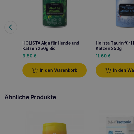
HOLISTA Alga für Hunde und
Holista Taurin für
Katzen 250g Bio
Katzen 250g
9,50
€
11,60
€
In den Warenkorb
In den W
Ähnliche Produkte