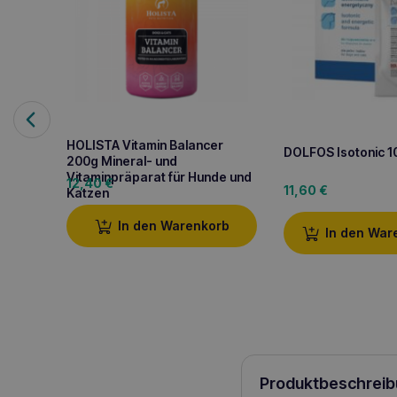
HOLISTA Vitamin Balancer
DOLFOS Isotonic 
200g Mineral- und
Vitaminpräparat für Hunde und
12,40
€
11,60
€
Katzen
In den Warenkorb
In den War
Produktbeschreib