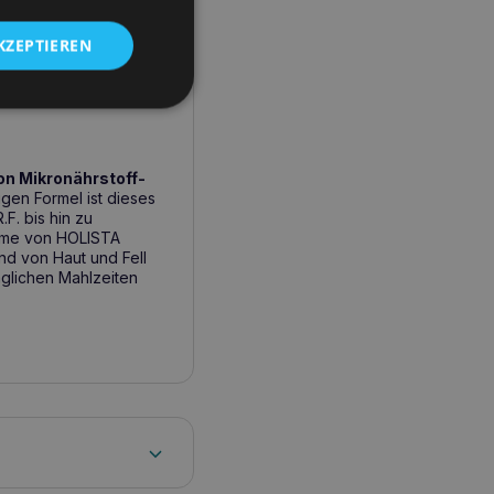
dere wenn Ihr Tier
 Formel wird auch für
zur Erhaltung der
KZEPTIEREN
gruppen geeignet und
on Mikronährstoff-
igen Formel ist dieses
F. bis hin zu
ahme von HOLISTA
nd von Haut und Fell
äglichen Mahlzeiten