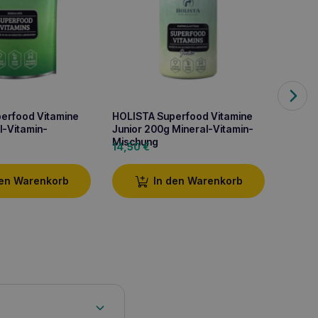
erfood Vitamine
HOLISTA Superfood Vitamine
l-Vitamin-
Junior 200g Mineral-Vitamin-
Mischung
14,50
€
DOLFO
Tablet
den Warenkorb
In den Warenkorb
7,90
€