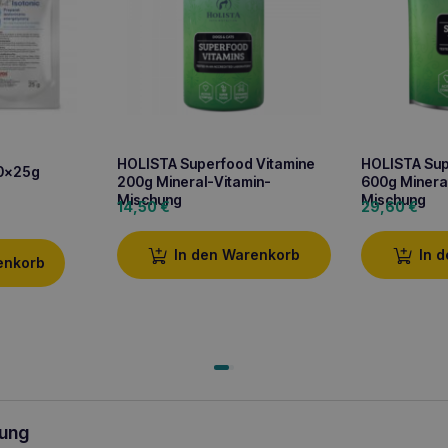
HOLISTA Superfood Vitamine
HOLISTA Sup
10x25g
200g Mineral-Vitamin-
600g Minera
Mischung
Mischung
14,50
€
29,60
€
In den Warenkorb
In 
enkorb
ung