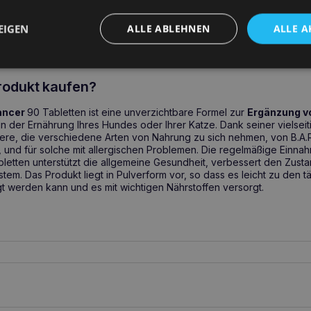
lichen Vitaminen und Mineralien angereichert werden muss, insbeson
rung, Ausschlussdiät oder kommerzielle Nahrung zu sich nimmt. Diese
telallergiesymptomen empfohlen, die eine diätetische Unterstützung 
EIGEN
ALLE ABLEHNEN
ALLE A
d Fell benötigen. Die Verwendung dieser Formel ist für alle Alters
n den verschiedenen Lebensphasen Ihres Tieres.
rodukt kaufen?
ancer
90 Tabletten ist eine unverzichtbare Formel zur
Ergänzung v
in der Ernährung Ihres Hundes oder Ihrer Katze. Dank seiner vielseit
iere, die verschiedene Arten von Nahrung zu sich nehmen, von B.A.R.
 und für solche mit allergischen Problemen. Die regelmäßige Einn
bletten unterstützt die allgemeine Gesundheit, verbessert den Zusta
tem. Das Produkt liegt in Pulverform vor, so dass es leicht zu den t
gt werden kann und es mit wichtigen Nährstoffen versorgt.
ich Hunde: 1 Tablette / 10kg Körpergewicht pro Tag