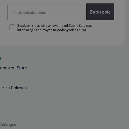
Zapisz się
Zgadzam się na otrzymywanie od Zoona Sp. z o.o.
informacji handlowych na podany adres e-mail
u
oona.eu Store
ie zu Polnisch
Zahlungen