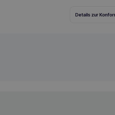
Details zur Konfo
HOLISTA Vitamin Balancer 90 Tabletten 
5905923214235