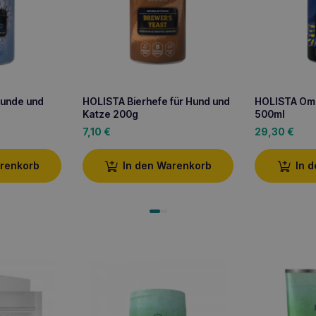
 Hunde und
HOLISTA Bierhefe für Hund und
HOLISTA Ome
Katze 200g
500ml
7,10
€
29,30
€
arenkorb
In den Warenkorb
In 