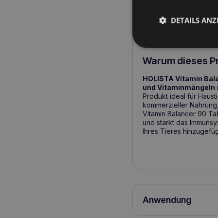
Ihrer Katze mit zusätz
B.A.R.F., gekochte Nah
Haustiere mit Futtermit
DETAILS ANZ
Gesundheit von Haut un
bietet Unterstützung i
Warum dieses P
HOLISTA Vitamin Bal
und Vitaminmängeln
Produkt ideal für Haust
kommerzieller Nahrung,
Vitamin Balancer 90 Ta
und stärkt das Immunsys
Ihres Tieres hinzugefü
Anwendung
Katzen: 1 Tablette tägl