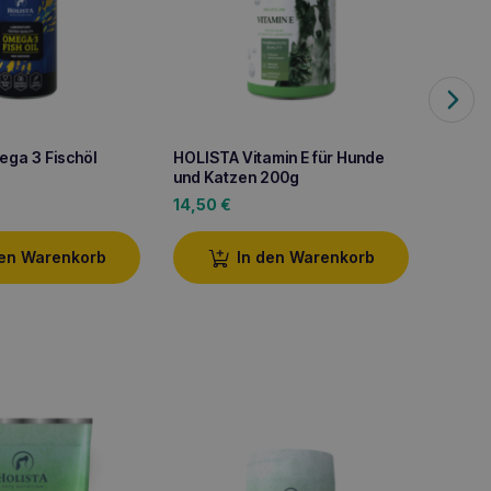
ga 3 Fischöl
HOLISTA Vitamin E für Hunde
HOLIS
und Katzen 200g
250ml
14,50
€
18,90
den Warenkorb
In den Warenkorb