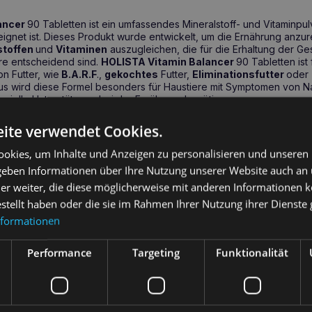
ancer
90 Tabletten ist ein umfassendes Mineralstoff- und Vitaminpu
eignet ist. Dieses Produkt wurde entwickelt, um die Ernährung anzu
stoffen
und
Vitaminen
auszugleichen, die für die Erhaltung der G
re entscheidend sind.
HOLISTA Vitamin Balancer
90 Tabletten ist
n Futter, wie
B.A.R.F
.,
gekochtes
Futter,
Eliminationsfutter
oder
us wird diese Formel besonders für Haustiere mit Symptomen von Na
ezielle Unterstützung bei der Ernährung benötigen.
ite verwendet Cookies.
sundheitliche Vorteile
okies, um Inhalte und Anzeigen zu personalisieren und unseren
d Mikronährstoffdefizite aus und unterstützt die Gesundheit auf meh
 geben Informationen über Ihre Nutzung unserer Website auch an
 Katzen, die B.A.R.F., gekochte Nahrung, Ausschlussdiäten und komm
er weiter, die diese möglicherweise mit anderen Informationen k
estellt haben oder die sie im Rahmen Ihrer Nutzung ihrer Dienst
 Haut und ein gesundes Fell zu erhalten, was besonders für Haustier
nformationen
ien wichtig ist.
unsystem und hilft, Ihr Haustier vor Infektionen und Krankheiten zu 
Performance
Targeting
Funktionalität
 Sie HOLISTA Vitamin Balancer 90 Tabletten ei
STA Vitamin Balancer
90 Tabletten lohnt sich, wenn die Ernährun