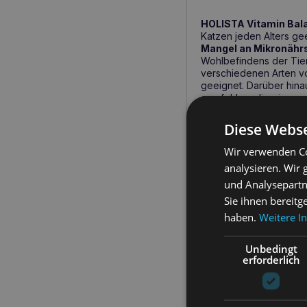
HOLISTA Vitamin Bal
Katzen jeden Alters ge
Mangel an Mikronähr
Wohlbefindens der Tie
verschiedenen Arten vo
geeignet. Darüber hina
empfohlen, die eine sp
Diese Webse
Wichtigste ge
Wir verwenden Co
Gleicht Vitamin- un
analysieren. Wir
Ideal für Hunde und
und Analysepartn
nehmen.
Sie ihnen bereitg
Hilft, eine gesunde
haben.
Weitere I
Nahrungsmittelallerg
Unterstützt das Imm
Unbedingt
erforderlich
Ab wann sollten
Die Einnahme
von HOLI