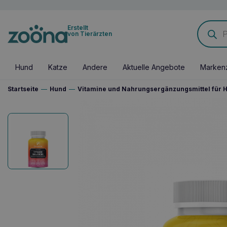
Products
Erstellt
search
von Tierärzten
Hund
Katze
Andere
Aktuelle Angebote
Marken
Startseite
—
Hund
—
Vitamine und Nahrungsergänzungsmittel für 