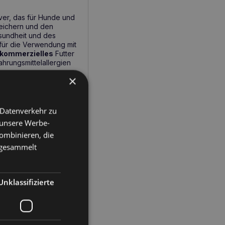
lver, das für Hunde und
reichern und den
esundheit und des
 für die Verwendung mit
kommerzielles
Futter
hrungsmittelallergien
×
 Datenverkehr zu
reren Ebenen.
 unsere Werbe-
erzielle Diäten zu sich
ombinieren, die
e gesammelt
e mit
schützen.
Unklassifizierte
nnehmen?
g Ihres Hundes oder