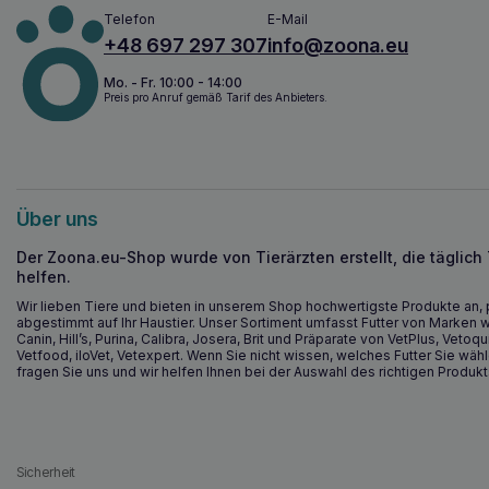
Telefon
E-Mail
+48 697 297 307
info@zoona.eu
Mo. - Fr. 10:00 - 14:00
Preis pro Anruf gemäß Tarif des Anbieters.
Über uns
Der Zoona.eu-Shop wurde von Tierärzten erstellt, die täglich
helfen.
Wir lieben Tiere und bieten in unserem Shop hochwertigste Produkte an, 
abgestimmt auf Ihr Haustier. Unser Sortiment umfasst Futter von Marken w
Canin, Hill’s, Purina, Calibra, Josera, Brit und Präparate von VetPlus, Vetoqu
Vetfood, iloVet, Vetexpert. Wenn Sie nicht wissen, welches Futter Sie wähl
fragen Sie uns und wir helfen Ihnen bei der Auswahl des richtigen Produkt
Sicherheit