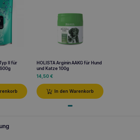
yp II für
HOLISTA Arginin AAKG für Hund
 600g
und Katze 100g
14,50
€
arenkorb
In den Warenkorb
ung