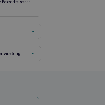
r Bestandteil seiner
Hunde: 1 gestrichener
antwortung