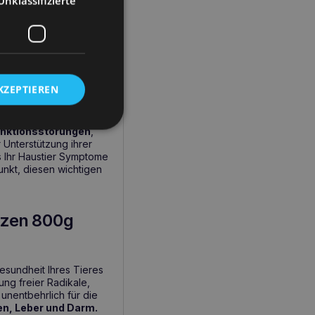
Unklassifizierte
Katzen 800g
KZEPTIEREN
d und jede Katze eine
nktionsstörungen
,
 Unterstützung ihrer
s Ihr Haustier Symptome
unkt, diesen wichtigen
tzen 800g
esundheit Ihres Tieres
ng freier Radikale,
unentbehrlich für die
en, Leber und Darm.