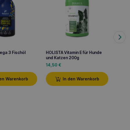
ga 3 Fischöl
HOLISTA Vitamin E für Hunde
HOLIS
und Katzen 200g
250ml
14,50
€
18,90
den Warenkorb
In den Warenkorb