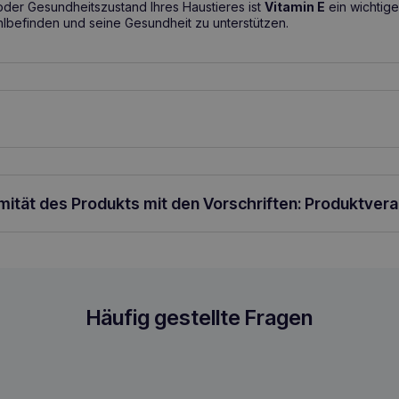
der Gesundheitszustand Ihres Haustieres ist
Vitamin E
ein wichtige
lbefinden und seine Gesundheit zu unterstützen.
g:
Produkt in Pulverform, mit dem Futter mischen
Dosierung:
Katzen/
örpergewicht pro Tag.
rmität des Produkts mit den Vorschriften: Produktver
en 800g
Häufig gestellte Fragen