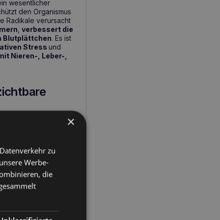
 ein wesentlicher
schützt den Organismus
eie Radikale verursacht
mern
,
verbessert die
 Blutplättchen
. Es ist
ativen Stress
und
mit Nieren-, Leber-,
zichtbare
×
gsergänzung
, zur
ieren- oder
lemen des
 Datenverkehr zu
wertvolle Unterstützung
 unsere Werbe-
ombinieren, die
e gesammelt
branpermeabilität