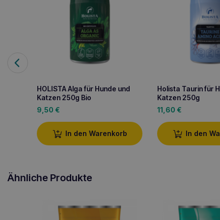
HOLISTA Alga für Hunde und
Holista Taurin für
Katzen 250g Bio
Katzen 250g
9,50
€
11,60
€
In den Warenkorb
In den W
Ähnliche Produkte