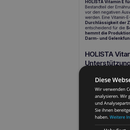
HOLISTA Vitamin E f
Bestandteil der Ernähr
vor den negativen Au
werden. Eine Vitamin-E
Durchlässigkeit der
entscheidend für die
S
hemmt die Produktio
Darm- und Gelenkfunk
HOLISTA Vitam
Unterstützung 
Dank seiner Eigenschaf
Diese Webse
Unterstützung von Tie
Lebererkrankungen, 
Wir verwenden Co
Bewegungsapparate
für
Senioren
, um deren
analysieren. Wir
und Analysepartn
Sie ihnen bereitg
Die wichtigste
haben.
Weitere I
Schutz vor oxidati
Unterstützung bei 