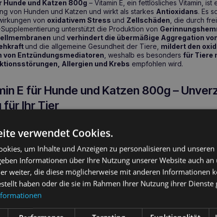
ür Hunde und Katzen 800g
– Vitamin E, ein fettlösliches Vitamin, ist
ung von Hunden und Katzen und wirkt als starkes
Antioxidans
. Es 
swirkungen von
oxidativem Stress
und
Zellschäden
, die durch fr
-Supplementierung unterstützt die Produktion von
Gerinnungshem
 Zellmembranen
und
verhindert die übermäßige Aggregation von
ehkraft
und die allgemeine Gesundheit der Tiere,
mildert den
oxid
n von Entzündungsmediatoren
, weshalb es besonders
für Tiere 
tionsstörungen, Allergien und Krebs
empfohlen wird.
in E für Hunde und Katzen 800g – Unver
für Ihr Tier
ten ist
Vitamin E
besonders empfehlenswert für die
BARF-Nahrun
ite verwendet Cookies.
ren mit Hautproblemen wie
atopischer Dermatitis
,
chronischen N
entzündlichen Darmerkrankungen, Krebs, Allergien oder Prob
okies, um Inhalte und Anzeigen zu personalisieren und unseren
s.
HOLISTA Vitamin E für Hunde und Katzen 800g
ist auch eine 
 Alltagstüchtigkeit zu erhalten.
 geben Informationen über Ihre Nutzung unserer Website auch an
er weiter, die diese möglicherweise mit anderen Informationen k
estellt haben oder die sie im Rahmen Ihrer Nutzung ihrer Dienst
n Vorteile für die Gesundheit
nformationen
vem Stress und Zellschädigung
der Produktion von Antikoagulantien und Verbesserung der Zellmem