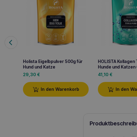
Holista Eigelbpulver 500g für
HOLISTA Kollagen T
Hund und Katze
Hunde und Katzen
29,30
€
41,10
€
In den Warenkorb
In den W
Produktbeschreib