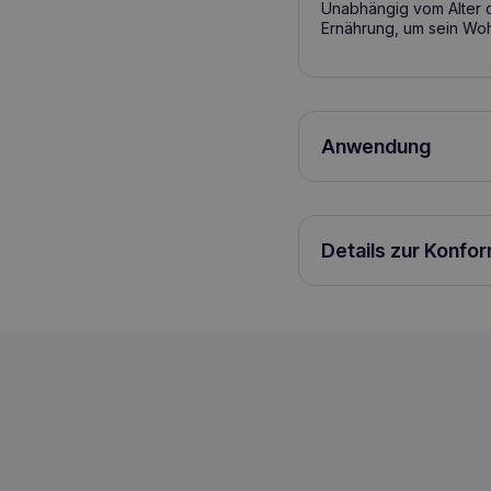
Unabhängig vom Alter o
Ernährung, um sein Woh
Anwendung
Art der Verabreichun
Messlöffel pro 10 kg K
Details zur Konfo
HOLISTA Vitamin E für Hunde und Katz
5905923214143