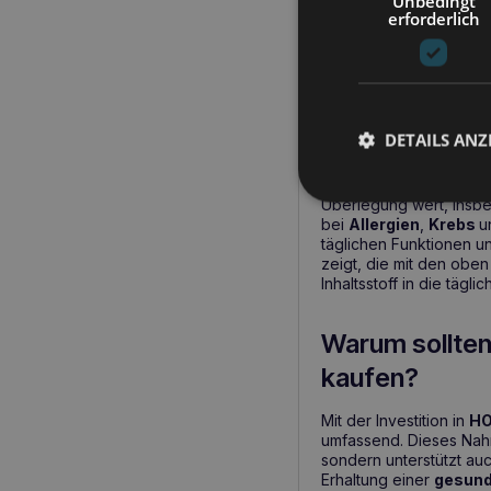
Unbedingt
erforderlich
Verhinderung eine
Unterstützung der 
Ab wann sollt
verwenden?
DETAILS ANZ
Eine Supplementierung 
Überlegung wert, ins
bei
Allergien
,
Krebs
u
täglichen Funktionen u
zeigt, die mit den obe
Inhaltsstoff in die täg
Warum sollten
kaufen?
Mit der Investition in
HO
umfassend. Dieses Nahr
sondern unterstützt auc
Erhaltung einer
gesund