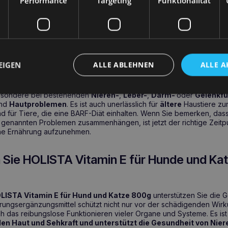
Performance
Targeting
Funktionalität
r übermäßigen Thrombozytenaggregation
visuellen und allgemeinen Gesundheit
en Sie HOLISTA Vitamin E für Hunde und 
EIGEN
ALLE ABLEHNEN
ALLE A
mit HOLISTA Vitamin E für Hunde und Katzen 800g ist für jeden Hun
besondere bei bestehenden
Nieren-
,
Leber-
,
Darm-
oder
Gelenkfu
nd
Hautproblemen
. Es ist auch unerlässlich für
ältere
Haustiere zur
nd für Tiere, die eine BARF-Diät einhalten. Wenn Sie bemerken, das
n genannten Problemen zusammenhängen, ist jetzt der richtige Zeitp
liche Ernährung aufzunehmen.
 Sie HOLISTA Vitamin E für Hunde und Ka
LISTA Vitamin E für Hund und Katze 800g
unterstützen Sie die G
ungsergänzungsmittel schützt nicht nur vor der schädigenden Wirku
h das reibungslose Funktionieren vieler Organe und Systeme. Es ist 
en Haut und Sehkraft und unterstützt die Gesundheit von Nier