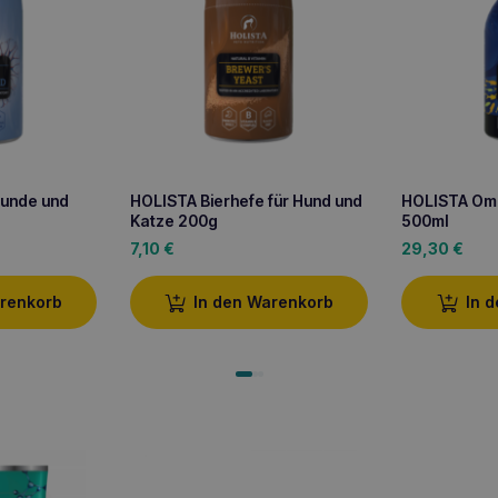
 Hunde und
HOLISTA Bierhefe für Hund und
HOLISTA Ome
Katze 200g
500ml
7,10
€
29,30
€
arenkorb
In den Warenkorb
In 