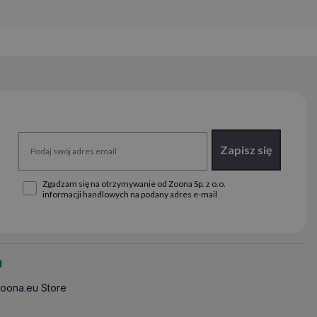
Zapisz się
Zgadzam się na otrzymywanie od Zoona Sp. z o.o.
informacji handlowych na podany adres e-mail
u
oona.eu Store