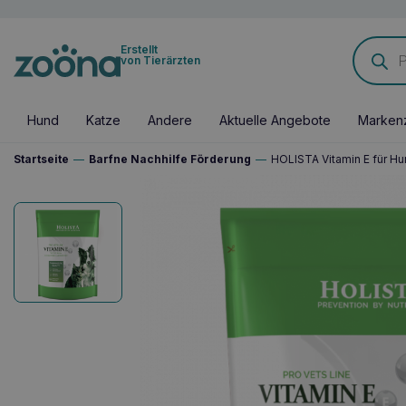
Products
Erstellt
search
von Tierärzten
Hund
Katze
Andere
Aktuelle Angebote
Marken
Startseite
—
Barfne Nachhilfe Förderung
—
HOLISTA Vitamin E für H