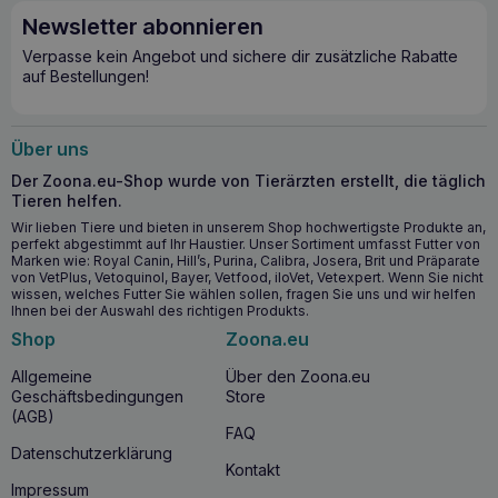
in Humanqualität sorgen dafür, dass Ihre Katze ein Futter
Newsletter abonnieren
ohne Getreide, Konservierungsmittel und künstliche
Zusatzstoffe erhält. Dank des geringen Kaloriengehalts ist
Verpasse kein Angebot und sichere dir zusätzliche Rabatte
dieses Produkt auch für Katzen mit einer Tendenz zu
auf Bestellungen!
Übergewicht geeignet. Der hohe Feuchtigkeitsgehalt des
Snacks fördert zudem die Flüssigkeitszufuhr, die für die
Erhaltung der Gesundheit Ihrer Katze entscheidend ist.
Über uns
Wichtige gesundheitliche Vorteile
Der Zoona.eu-Shop wurde von Tierärzten erstellt, die täglich
Tieren helfen.
Chitosan und Ballaststoffe unterstützen die Entfernung
Wir lieben Tiere und bieten in unserem Shop hochwertigste Produkte an,
von Haarballen und eine gesunde Verdauungsfunktion.
perfekt abgestimmt auf Ihr Haustier. Unser Sortiment umfasst Futter von
Enthält Taurin zur Unterstützung der Gesundheit von
Marken wie: Royal Canin, Hill’s, Purina, Calibra, Josera, Brit und Präparate
von VetPlus, Vetoquinol, Bayer, Vetfood, iloVet, Vetexpert. Wenn Sie nicht
Herz, Sehkraft und Nervensystem Ihrer Katze.
wissen, welches Futter Sie wählen sollen, fragen Sie uns und wir helfen
Kalorienarme Formel, ideal für Katzen, die zu
Ihnen bei der Auswahl des richtigen Produkts.
Übergewicht neigen.
Shop
Zoona.eu
Der hohe Feuchtigkeitsgehalt des Produkts trägt dazu
bei, dass Ihre Katze hydratisiert bleibt.
Allgemeine
Über den Zoona.eu
Geschäftsbedingungen
Store
(AGB)
Wann lohnt es sich, INABA CAT Churu Hairball
FAQ
Thunfisch zu füttern?
Datenschutzerklärung
Kontakt
INABA CAT Churu Hairball Thunfisch sollte an Katzen jeden
Impressum