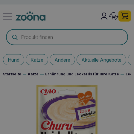
Products
search
Hund
Katze
Andere
Aktuelle Angebote
Startseite
—
Katze
—
Ernährung und Leckerlis für Ihre Katze
—
Leck