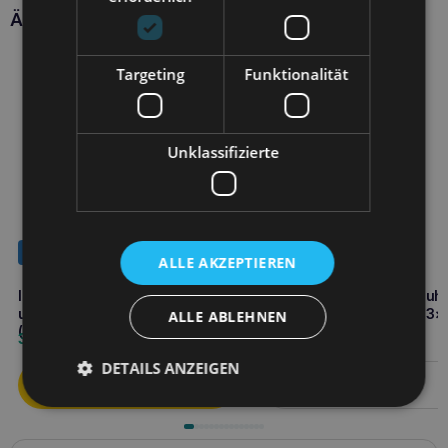
Ähnliche Produkte
Targeting
Funktionalität
Unklassifizierte
NEUHEIT
NEUHEIT
ALLE AKZEPTIEREN
INABA CAT Saftige Muschel-
INABA CAT Churu Bites Huhn
und Krabbenbisse 3×11,3g
Thunfisch und Muscheln 3x
ALLE ABLEHNEN
(33,9g)
3,00
€
3,00
€
DETAILS ANZEIGEN
Weiterlesen