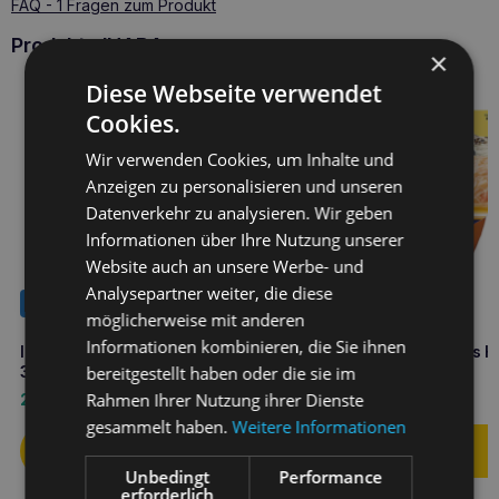
FAQ - 1 Fragen zum Produkt
Produkte INABA
×
Diese Webseite verwendet
Cookies.
Wir verwenden Cookies, um Inhalte und
Anzeigen zu personalisieren und unseren
Datenverkehr zu analysieren. Wir geben
Informationen über Ihre Nutzung unserer
Website auch an unsere Werbe- und
Analysepartner weiter, die diese
NEUHEIT
möglicherweise mit anderen
Informationen kombinieren, die Sie ihnen
INABA CAT Churu Bites Huhn
INABA CAT Dashi Delights H
bereitgestellt haben oder die sie im
3x10g
und Thunfisch 70g
Katzenleckerli
Rahmen Ihrer Nutzung ihrer Dienste
2,00
€
1,70
€
gesammelt haben.
Weitere Informationen
Unbedingt
Performance
erforderlich