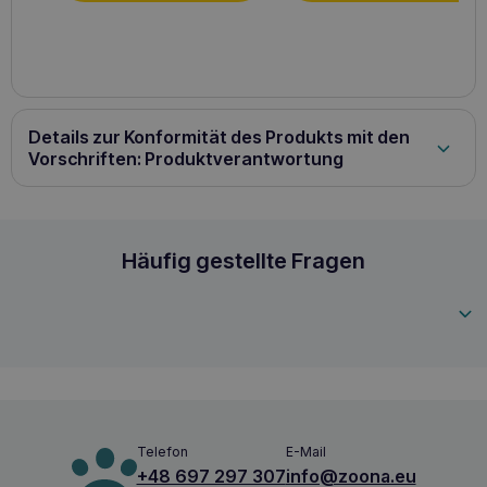
Details zur Konformität des Produkts mit den
Vorschriften: Produktverantwortung
INABA CAT Churu Mix mit Thunfisch 60x14g
Häufig gestellte Fragen
4262365731616
Telefon
E-Mail
+48 697 297 307
info@zoona.eu