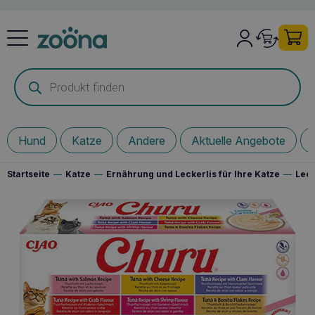
Products
search
Hund
Katze
Andere
Aktuelle Angebote
Startseite
—
Katze
—
Ernährung und Leckerlis für Ihre Katze
—
Leck