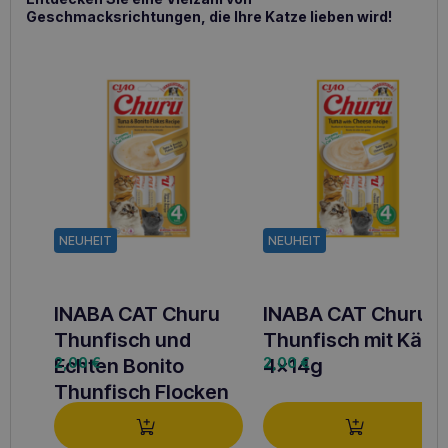
Geschmacksrichtungen, die Ihre Katze lieben wird!
NEUHEIT
NEUHEIT
INABA CAT Churu
INABA CAT Churu
Thunfisch und
Thunfisch mit Käse
Echten Bonito
2,00
€
4x14g
2,00
€
Thunfisch Flocken
4x14g (56g)