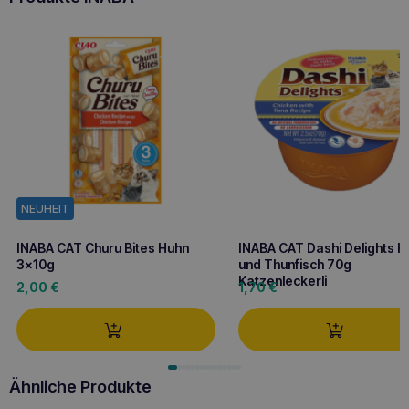
NEUHEIT
INABA CAT Churu Bites Huhn
INABA CAT Dashi Delights H
3x10g
und Thunfisch 70g
Katzenleckerli
2,00
€
1,70
€
Ähnliche Produkte