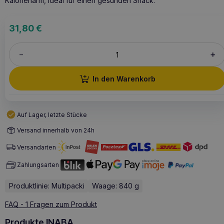
Kalorienarm, ideal für einen gesunden Snack.
31,80
€
+
–
In den Warenkorb
Auf Lager, letzte Stücke
Versand innerhalb von 24h
Versandarten
Zahlungsarten
Produktlinie: Multipacki
Waage: 840 g
FAQ - 1 Fragen zum Produkt
Produkte INABA