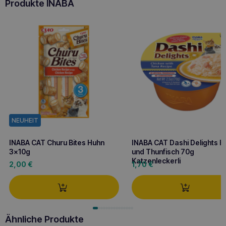
Produkte INABA
NEUHEIT
INABA CAT Churu Bites Huhn
INABA CAT Dashi Delights H
3x10g
und Thunfisch 70g
Katzenleckerli
2,00
€
1,70
€
Ähnliche Produkte