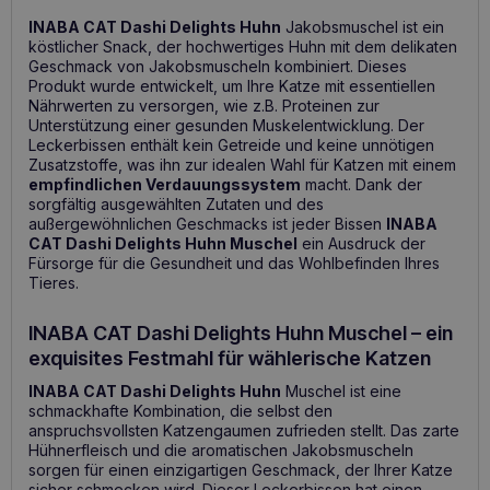
INABA CAT Dashi Delights Huhn
Jakobsmuschel ist ein
köstlicher Snack, der hochwertiges Huhn mit dem delikaten
Geschmack von Jakobsmuscheln kombiniert. Dieses
Produkt wurde entwickelt, um Ihre Katze mit essentiellen
Nährwerten zu versorgen, wie z.B. Proteinen zur
Unterstützung einer gesunden Muskelentwicklung. Der
Leckerbissen enthält kein Getreide und keine unnötigen
Zusatzstoffe, was ihn zur idealen Wahl für Katzen mit einem
empfindlichen Verdauungssystem
macht. Dank der
sorgfältig ausgewählten Zutaten und des
außergewöhnlichen Geschmacks ist jeder Bissen
INABA
CAT Dashi Delights Huhn Muschel
ein Ausdruck der
Fürsorge für die Gesundheit und das Wohlbefinden Ihres
Tieres.
INABA CAT Dashi Delights Huhn Muschel – ein
exquisites Festmahl für wählerische Katzen
INABA CAT Dashi Delights Huhn
Muschel ist eine
schmackhafte Kombination, die selbst den
anspruchsvollsten Katzengaumen zufrieden stellt. Das zarte
Hühnerfleisch und die aromatischen Jakobsmuscheln
sorgen für einen einzigartigen Geschmack, der Ihrer Katze
sicher schmecken wird. Dieser Leckerbissen hat einen