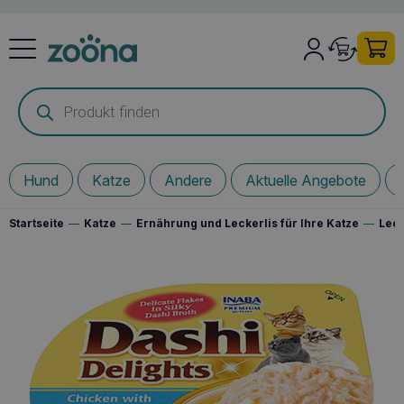
Products
search
Hund
Katze
Andere
Aktuelle Angebote
Startseite
—
Katze
—
Ernährung und Leckerlis für Ihre Katze
—
Leck