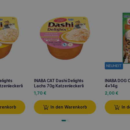
NEUHEIT
elights
INABA CAT Dashi Delights
INABA DOG C
zenleckerli
Lachs 70g Katzenleckerli
4x14g
1,70
€
2,00
€
arenkorb
In den Warenkorb
In 