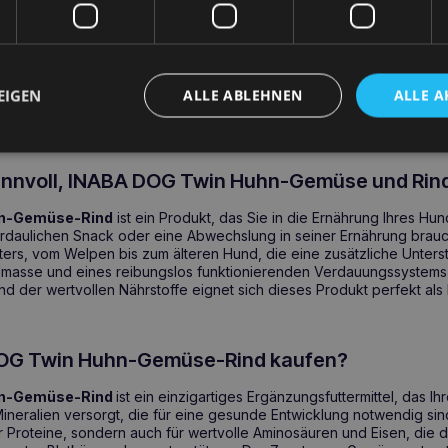
n Vorteile für die Gesundheit
ne von Huhn und Rind zur Unterstützung des Muskelaufbaus und d
tofflieferant und zur Unterstützung der Verdauungsgesundheit
enquelle, die die Produktion roter Blutkörperchen unterstützt und di
EIGEN
ALLE ABLEHNEN
ALLE A
che Formel, die für Hunde jeden Alters geeignet ist, auch für solche
dauungssystem
sinnvoll, INABA DOG Twin Huhn-Gemüse und Rind
hn-Gemüse-Rind
ist ein Produkt, das Sie in die Ernährung Ihres Hu
erdaulichen Snack oder eine Abwechslung in seiner Ernährung brauch
ters, vom Welpen bis zum älteren Hund, die eine zusätzliche Unters
masse und eines reibungslos funktionierenden Verdauungssystems
d der wertvollen Nährstoffe eignet sich dieses Produkt perfekt als
OG Twin Huhn-Gemüse-Rind kaufen?
hn-Gemüse-Rind
ist ein einzigartiges Ergänzungsfuttermittel, das I
Mineralien versorgt, die für eine gesunde Entwicklung notwendig sin
ür Proteine, sondern auch für wertvolle Aminosäuren und Eisen, die 