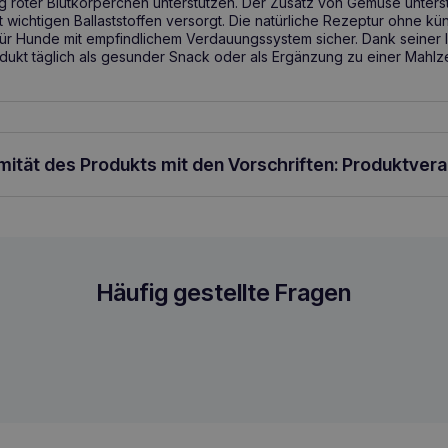
g roter Blutkörperchen unterstützen. Der Zusatz von Gemüse unters
 wichtigen Ballaststoffen versorgt. Die natürliche Rezeptur ohne kün
für Hunde mit empfindlichem Verdauungssystem sicher. Dank seiner l
dukt täglich als gesunder Snack oder als Ergänzung zu einer Mahl
rmität des Produkts mit den Vorschriften: Produktver
dfleisch 2x40g
Häufig gestellte Fragen