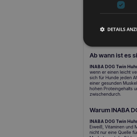
Die wichtigste
Hochwertige Protei
Gemüse als Ballasts
Rindfleisch als Eis
DETAILS ANZ
Eine leicht verdauli
empfindlichen Ver
Ab wann ist es 
INABA DOG Twin Hu
wenn er einen leicht v
sich für Hunde jeden Al
einer gesunden Muskel
hohen Proteingehalts un
zwischendurch.
Warum INABA D
INABA DOG Twin Hu
Eiweiß, Vitaminen und 
nicht nur eine Quelle f