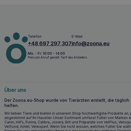
Telefon
E-Mail
+48 697 297 307
info@zoona.eu
Mo. - Fr. 10:00 - 14:00
Preis pro Anruf gemäß Tarif des Anbieters.
Über uns
Der Zoona.eu-Shop wurde von Tierärzten erstellt, die täglich
helfen.
Wir lieben Tiere und bieten in unserem Shop hochwertigste Produkte an, 
abgestimmt auf Ihr Haustier. Unser Sortiment umfasst Futter von Marken w
Canin, Hill’s, Purina, Calibra, Josera, Brit und Präparate von VetPlus, Vetoqu
Vetfood, iloVet, Vetexpert. Wenn Sie nicht wissen, welches Futter Sie wähl
fragen Sie uns und wir helfen Ihnen bei der Auswahl des richtigen Produkt