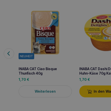
NEUHEIT
INABA CAT Ciao Bisque
INABA CAT Dashi D
Thunfisch 40g
Huhn-Käse 70g Kat
1,70
€
1,70
€
Weiterlesen
In den W