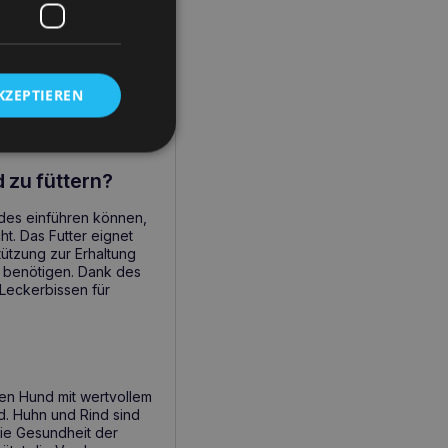
er Regeneration
e Energie verbessert
KZEPTIEREN
 mit einem
 zu füttern?
ndes einführen können,
t. Das Futter eignet
tützung zur Erhaltung
 benötigen. Dank des
 Leckerbissen für
hren Hund mit wertvollem
d. Huhn und Rind sind
die Gesundheit der