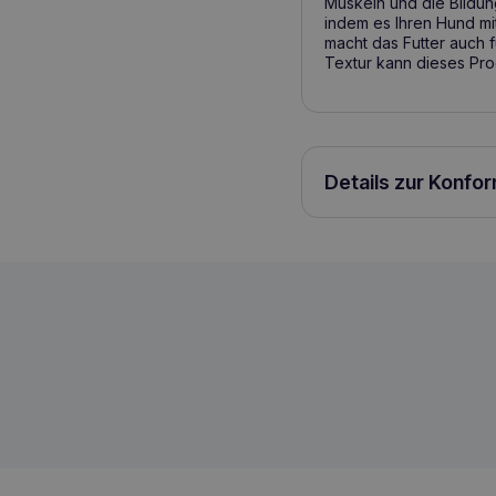
Muskeln und die Bildun
indem es Ihren Hund mit
macht das Futter auch 
Textur kann dieses Pro
Details zur Konfo
INABA DOG Twin Huhn, Gemüse und Rin
8859387701404