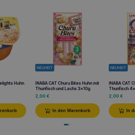
NEUHEIT
NEUHEIT
elights Huhn
INABA CAT Churu Bites Huhn mit
INABA CAT Ch
Thunfisch und Lachs 3x10g
Thunfisch 4
2,00
€
2,00
€
arenkorb
In den Warenkorb
In 