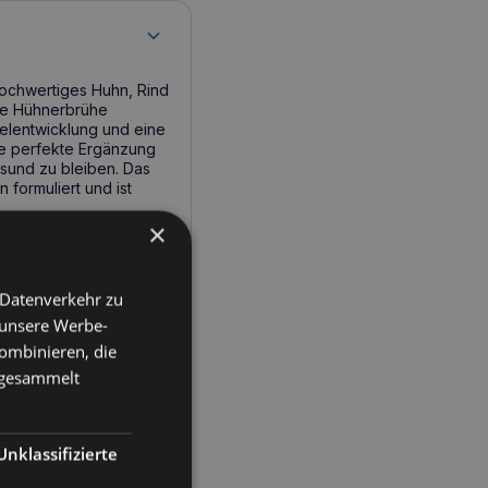
 hochwertiges Huhn, Rind
te Hühnerbrühe
elentwicklung und eine
ie perfekte Ergänzung
esund zu bleiben. Das
 formuliert und ist
×
nder Snack für
 Datenverkehr zu
 unsere Werbe-
er Kombination von
ombinieren, die
so seine Gesundheit und
nzung zum Hauptfutter
e gesammelt
. Rindfleisch liefert
unsystem stärkt. Dank
m geeignet.
Unklassifizierte