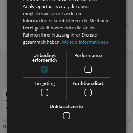
Analysepartner weiter, die diese
INPAR Beutelspender
Häufig gestellte Fragen
möglicherweise mit anderen
Informationen kombinieren, die Sie ihnen
987456321
bereitgestellt haben oder die sie im
Rahmen Ihrer Nutzung ihrer Dienste
gesammelt haben.
Weitere Informationen
Unbedingt
Performance
erforderlich
Telefon
E-Mail
+48 697 297 307
info@zoona.eu
Mo. - Fr. 10:00 - 14:00
Targeting
Funktionalität
Preis pro Anruf gemäß Tarif des Anbieters.
Newsletter abonnieren
Verpasse kein Angebot und sichere dir zusätzliche Rabatte
Unklassifizierte
auf Bestellungen!
Über uns