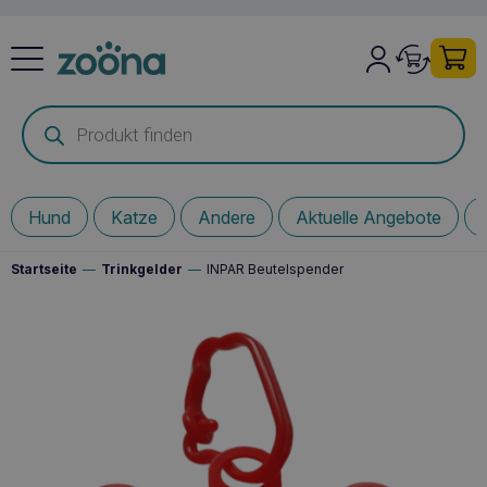
Products
search
Hund
Katze
Andere
Aktuelle Angebote
Startseite
—
Trinkgelder
—
INPAR Beutelspender