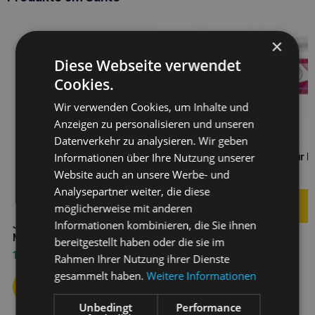
×
Diese Webseite verwendet
Cookies.
Wir verwenden Cookies, um Inhalte und
Anzeigen zu personalisieren und unseren
Datenverkehr zu analysieren. Wir geben
JM SANTE Vet Protector
Informationen über Ihre Nutzung unserer
Gastro-Butyrate 60ml für 
und Katze
Website auch an unsere Werbe- und
16,00
€
Analysepartner weiter, die diese
möglicherweise mit anderen
Informationen kombinieren, die Sie ihnen
JM SANTE Vet Protector 30ml
Mundspülung
bereitgestellt haben oder die sie im
16,10
€
Rahmen Ihrer Nutzung ihrer Dienste
gesammelt haben.
Weitere Informationen
Unbedingt
Performance