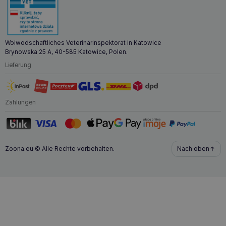
nur die Nieren vor einer weiteren Verschlechterung ihrer
Funktion, sondern kann auch die Lebensqualität Ihres
Tieres verbessern, indem es das Verdauungssystem
unterstützt. Die praktische Kapselform erleichtert die
Verabreichung selbst an wählerische Haustiere, und die
Woiwodschaftliches Veterinärinspektorat in Katowice
einzigartige Formulierung auf der Grundlage von
Brynowska 25 A, 40-585 Katowice, Polen.
Lanthancarbonat, Sonnenblumenlecithin und Fischöl
gewährleistet eine wirksame Wirkung. Das Produkt ist
Lieferung
vielseitig einsetzbar und kann sowohl bei chronischen als
auch bei vorübergehenden Nierenproblemen verwendet
werden.
Zahlungen
Zoona.eu © Alle Rechte vorbehalten.
Nach oben