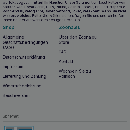
perfekt abgestimmt auf Ihr Haustier. Unser Sortiment umfasst Futter von
Geeignet für Tiere, die an chronischem und
Marken wie: Royal Canin, Hill’s, Purina, Calibra, Josera, Brit und Präparate
vorübergehendem Nierenversagen leiden.
von VetPlus, Vetoquinol, Bayer, Vetfood, iloVet, Vetexpert. Wenn Sie nicht
wissen, welches Futter Sie wählen sollen, fragen Sie uns und wir helfen
Ihnen bei der Auswahl des richtigen Produkts.
Wann sollten Sie mit der Einnahme von JM
Shop
Zoona.eu
SANTE MultiWay Vet Duocaps Niere beginnen?
Allgemeine
Über den Zoona.eu
JM SANTE MultiWay Vet Duocaps
Kidneys sollte bei
Geschäftsbedingungen
Store
Hunden und Katzen mit chronischen oder
(AGB)
vorübergehenden
Nierenproblemen
eingesetzt werden.
FAQ
Das Produkt ist für Haustiere jeden Alters geeignet,
Datenschutzerklärung
insbesondere in Fällen, in denen die Nieren nicht richtig
Kontakt
funktionieren und zusätzliche Unterstützung benötigen. Es
Impressum
ist auch eine gute Wahl in Situationen, in denen der Tierarzt
Wechseln Sie zu
eine Nahrungsergänzung bei Symptomen einer
Lieferung und Zahlung
Polnisch
eingeschränkten Nierenfunktion empfiehlt.
Widerrufsbelehrung
Warum sollten Sie JM SANTE MultiWay Vet
Beschwerden
Duocaps Kidneys kaufen?
JM SANTE MultiWay Vet Duocaps
Kidneys
ist ein
Produkt, das die Gesundheit der Nieren von Hunden und
Sicherheit
Katzen unterstützt, was für ihre allgemeine Gesundheit von
entscheidender Bedeutung ist. Dieses Produkt schützt nicht