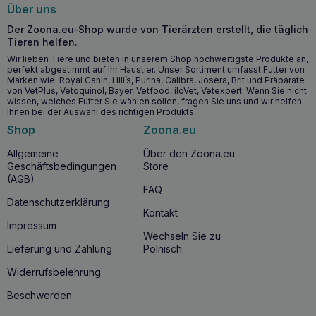
Über uns
für lang anhaltende Frische.
Befeuchtung und Regeneration
– fördert die
Der Zoona.eu-Shop wurde von Tierärzten erstellt, die täglich
Gesundheit der Haut und beugt Trockenheit vor.
Tieren helfen.
Verbessert den Zustand des Fells
– reinigt und pflegt
Wir lieben Tiere und bieten in unserem Shop hochwertigste Produkte an,
das Fell und verleiht ihm einen seidigen Glanz.
perfekt abgestimmt auf Ihr Haustier. Unser Sortiment umfasst Futter von
Marken wie: Royal Canin, Hill’s, Purina, Calibra, Josera, Brit und Präparate
von VetPlus, Vetoquinol, Bayer, Vetfood, iloVet, Vetexpert. Wenn Sie nicht
Wann lohnt es sich, JM SANTE Poliderm White
wissen, welches Futter Sie wählen sollen, fragen Sie uns und wir helfen
Ihnen bei der Auswahl des richtigen Produkts.
Shampoo zu verwenden?
Shop
Zoona.eu
JM SANTE Poliderm Shampoo Weiß
eignet sich gut für:
Allgemeine
Über den Zoona.eu
Hunde und Katzen mit weißem oder hellem Fell, die ihre
Geschäftsbedingungen
Store
natürliche Farbe hervorheben möchten.
(AGB)
Haustiere mit empfindlicher Haut, die eine sanfte Pflege
FAQ
benötigen.
Datenschutzerklärung
Kontakt
Tägliche Pflege zur Erhaltung eines gesunden
Impressum
Aussehens von Haut und Fell.
Wechseln Sie zu
Beseitigung von unangenehmen Gerüchen nach
Lieferung und Zahlung
Polnisch
Aktivitäten im Freien.
Widerrufsbelehrung
Warum sollten Sie JM SANTE Poliderm
Beschwerden
Shampoo White kaufen?