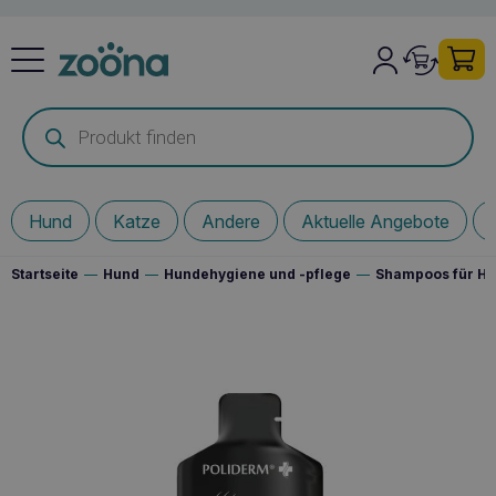
Products
search
Hund
Katze
Andere
Aktuelle Angebote
Startseite
—
Hund
—
Hundehygiene und -pflege
—
Shampoos für H