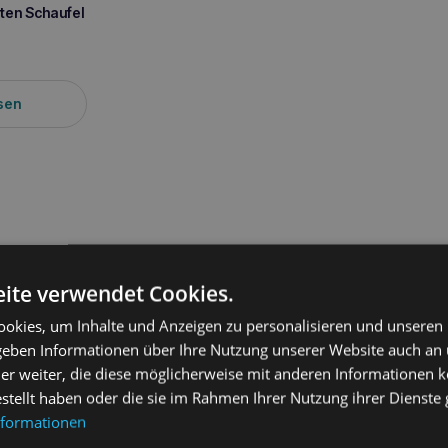
ten Schaufel
sen
ite verwendet Cookies.
ung
okies, um Inhalte und Anzeigen zu personalisieren und unseren
 geben Informationen über Ihre Nutzung unserer Website auch an
or 30ml Oral Liquid
ist
eine thixotrope
Zahnpflegeflüssigkeit mit 
er weiter, die diese möglicherweise mit anderen Informationen k
tützung der Mundgesundheit von Hunden und Katzen
entwickel
estellt haben oder die sie im Rahmen Ihrer Nutzung ihrer Dienst
 für Haustiere empfohlen, die mit
Erkrankungen der Mundschlei
nformationen
phozytärer Gingivitis bei Katzen.
JM SANTE Vet Protector 30ml Or
 Zahnbehandlung als auch prophylaktisch zur Vorbeugung von Paro