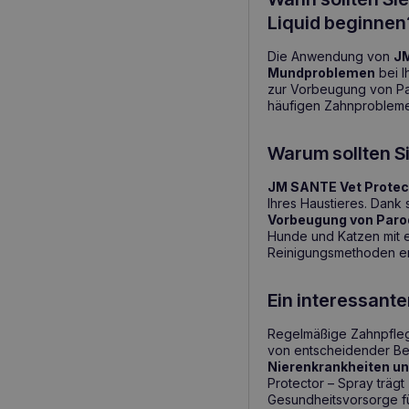
Liquid beginnen
Die Anwendung von
JM
Mundproblemen
bei I
zur Vorbeugung von Par
häufigen Zahnproblemen
Warum sollten S
JM SANTE Vet Protect
Ihres Haustieres. Dank 
Vorbeugung von Paro
Hunde und Katzen mit 
Reinigungsmethoden erf
Ein interessant
Regelmäßige Zahnpflege
von entscheidender B
Nierenkrankheiten un
Protector – Spray trägt
Gesundheitsvorsorge für