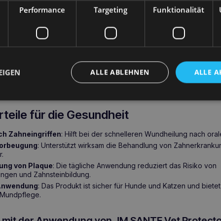
laquebildung eingesetzt werden.
Performance
Targeting
Funktionalität
 Protector 30ml Mundspülung – Anwend
tor 30ml Mundspülung
wird unter anderem
nach zahnärztlichen 
der Zahnextraktion, bei lymphozytärer Gingivitis bei Katzen, 
tis und Parodontitis, bakterieller Plaqueüberempfindlichkeit und
EIGEN
ALLE ABLEHNEN
ALLE A
t
.
Bei täglicher Anwendung reduziert die Flüssigkeit die Plaquebildu
ive für Hunde und Katzen, die das Zähneputzen nicht vertragen.
teile für die Gesundheit
ch Zahneingriffen
: Hilft bei der schnelleren Wundheilung nach orale
Vorbeugung
: Unterstützt wirksam die Behandlung von Zahnerkrank
r.
dung von Plaque
: Die tägliche Anwendung reduziert das Risiko von
ngen und Zahnsteinbildung.
r Anwendung
: Das Produkt ist sicher für Hunde und Katzen und bietet
 Mundpflege.
e mit der Anwendung von JM SANTE Vet Protecto