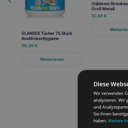
Unibloom Streukas
Groß Metall
13,40
€
Weiterle
GLANDEX Tücher 75 Stück
Analdrüsenhygiene
20,20
€
Weiterlesen
Diese Webse
Produktbeschreib
Wir verwenden Co
analysieren. Wir
JM SANTE Vet Protect
und Analysepartn
speziell für die
Unters
Sie ihnen bereitg
Produkt wird besonders
haben.
Weitere I
haben
, sowie bei lym
unterstützend bei der