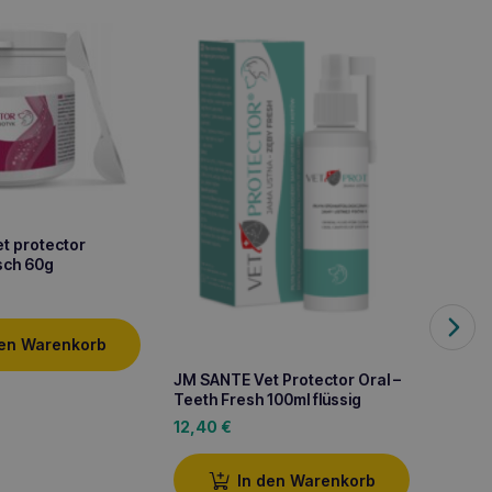
t protector
sch 60g
JM SAN
den Warenkorb
Plus 5
JM SANTE Vet Protector Oral –
9,30
Teeth Fresh 100ml flüssig
12,40
€
In den Warenkorb