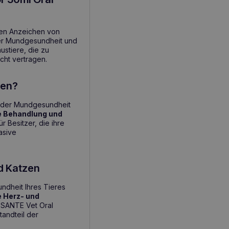
ten Anzeichen von
der Mundgesundheit und
stiere, die zu
cht vertragen.
fen?
ge der Mundgesundheit
e Behandlung und
r Besitzer, die ihre
asive
d Katzen
ndheit Ihres Tieres
 Herz- und
 SANTE Vet Oral
tandteil der