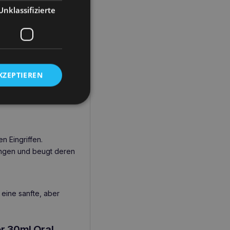
Unklassifizierte
ung
Eingriffen wie
juveniler
 bei viralen
KZEPTIEREN
ng und ist eine
n Eingriffen.
ungen und beugt deren
 eine sanfte, aber
r 30ml Oral