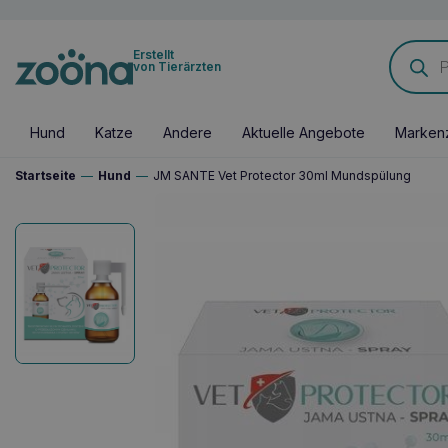
Products
Erstellt
search
von Tierärzten
Hund
Katze
Andere
Aktuelle Angebote
Marken
Startseite
—
Hund
—
JM SANTE Vet Protector 30ml Mundspülung