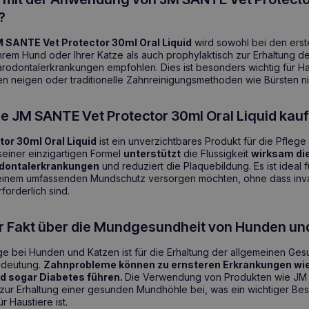
?
 SANTE Vet Protector 30ml Oral Liquid
wird sowohl bei den ers
hrem Hund oder Ihrer Katze als auch prophylaktisch zur Erhaltung 
odontalerkrankungen empfohlen. Dies ist besonders wichtig für Hau
 neigen oder traditionelle Zahnreinigungsmethoden wie Bürsten ni
ie JM SANTE Vet Protector 30ml Oral Liquid kau
or 30ml Oral Liquid
ist ein unverzichtbares Produkt für die Pfle
seiner einzigartigen Formel
unterstützt
die Flüssigkeit
wirksam di
dontalerkrankungen
und reduziert die Plaquebildung. Es ist ideal fü
einem umfassenden Mundschutz versorgen möchten, ohne dass inv
orderlich sind.
er Fakt über die Mundgesundheit von Hunden un
 bei Hunden und Katzen ist für die Erhaltung der allgemeinen Gesu
edeutung.
Zahnprobleme können zu ernsteren Erkrankungen wie
d sogar Diabetes führen.
Die Verwendung von Produkten wie JM
 zur Erhaltung einer gesunden Mundhöhle bei, was ein wichtiger Bes
 Haustiere ist.