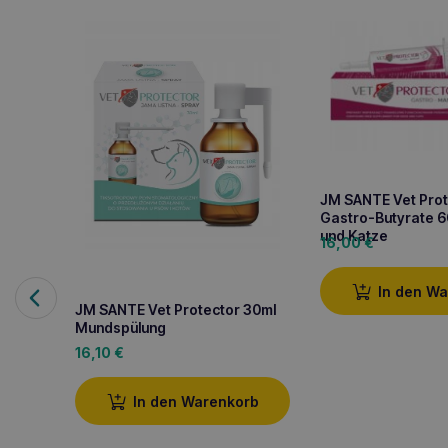
JM SANTE Vet Prot
Gastro-Butyrate 6
und Katze
16,00
€
In den W
JM SANTE Vet Protector 30ml
Mundspülung
16,10
€
In den Warenkorb