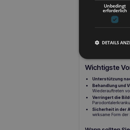
zur Reduzierung von P
Unbedingt
erforderlich
JM SANTE Vet
JM SANTE Vet Protec
Zahnsteinentfernung o
Parodontitis, Gingivi
DETAILS ANZ
Infektionen
eingesetz
hervorragende Alternat
Wichtigste Vor
Unterstützung na
Behandlung und 
Wiederauftreten vo
Verringert die Bil
Parodontalerkranku
Sicherheit in de
wirksame Form der
Wann sollten Si