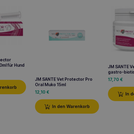
ector
0ml für Hund
JM SANTE Ve
gastro-bioti
JM SANTE Vet Protector Pro
17,70
€
Oral Muko 15ml
arenkorb
12,10
€
In 
In den Warenkorb