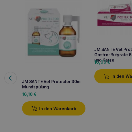
JM SANTE Vet Prot
Gastro-Butyrate 6
und Katze
16,00
€
In den W
JM SANTE Vet Protector 30ml
Mundspülung
16,10
€
In den Warenkorb