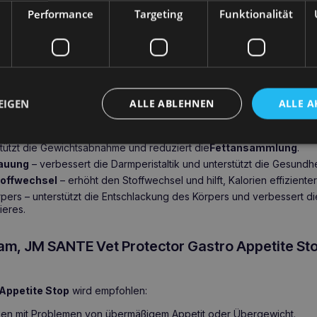
Performance
Targeting
Funktionalität
or Gastro Appetite Stop
enthält sorgfältig ausgewählte Wirkstof
nmehl, L-Carnitin, Grüner Tee, Malabar-Tamarind (Garcinia cambogi
terstützt das Produkt die Appetitkontrolle, beschleunigt den Fettstof
ngssystems und ist somit ideal für Haustiere, die mit Übergewicht
n gesundheitlichen Vorteile
EIGEN
ALLE ABLEHNEN
ALLE A
 hilft, die übermäßige Kalorienaufnahme zu reduzieren und übermä
tützt die Gewichtsabnahme und reduziert die
Fettansammlung
.
dauung
– verbessert die Darmperistaltik und unterstützt die Gesundh
toffwechsel
– erhöht den Stoffwechsel und hilft, Kalorien effizient
pers – unterstützt die Entschlackung des Körpers und verbessert di
ieres.
sam, JM SANTE Vet Protector Gastro Appetite St
 Appetite Stop
wird empfohlen:
en mit Problemen von übermäßigem Appetit oder Übergewicht.