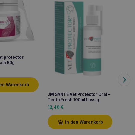
t protector
sch 60g
JM SAN
den Warenkorb
Plus 5
JM SANTE Vet Protector Oral –
9,30
Teeth Fresh 100ml flüssig
12,40
€
In den Warenkorb