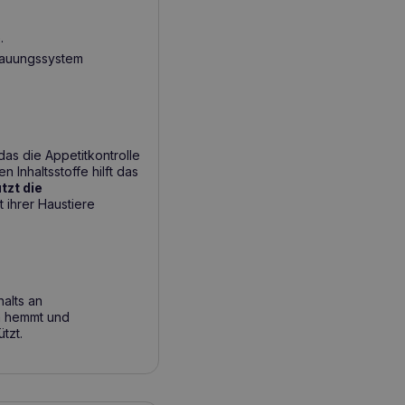
.
rdauungssystem
das die Appetitkontrolle
 Inhaltsstoffe hilft das
tzt die
t ihrer Haustiere
halts an
ym hemmt und
tzt.