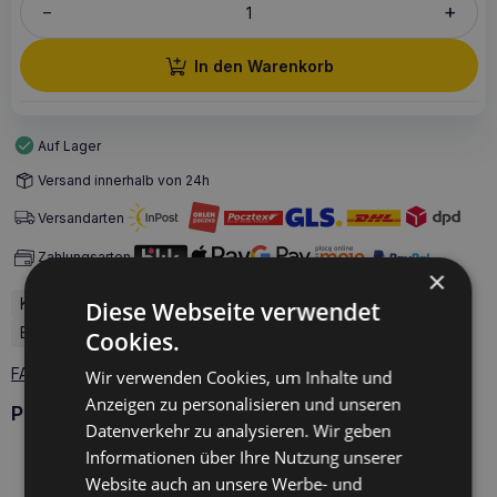
+
–
In den Warenkorb
Auf Lager
Versand innerhalb von 24h
Versandarten
Zahlungsarten
×
Kapazität: 135 ml
Gesundheitszustand: Rekonvaleszenz
Diese Webseite verwendet
Besondere Anforderungen: Energie, Rekonvaleszenz
Cookies.
FAQ - 1 Fragen zum Produkt
Wir verwenden Cookies, um Inhalte und
Anzeigen zu personalisieren und unseren
Produkte KATTOVIT
Datenverkehr zu analysieren. Wir geben
Informationen über Ihre Nutzung unserer
Website auch an unsere Werbe- und