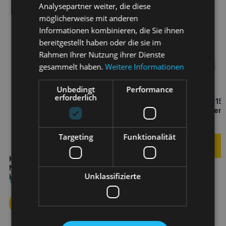
Analysepartner weiter, die diese
möglicherweise mit anderen
Informationen kombinieren, die Sie ihnen
bereitgestellt haben oder die sie im
Rahmen Ihrer Nutzung ihrer Dienste
gesammelt haben.
Weitere Informationen
Unbedingt
Performance
erforderlich
KATTOVIT Harnsalbe 6x15
Erkrankungen der ableiten
Harnwege
2,70
€
Targeting
Funktionalität
KATTOVIT Renal-Drink
Nierenerkrankungen 135ml
Unklassifizierte
Huhn
1,40
€