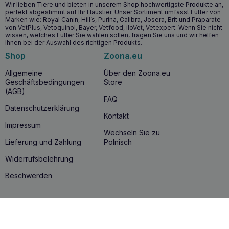
Wir lieben Tiere und bieten in unserem Shop hochwertigste Produkte an,
perfekt abgestimmt auf Ihr Haustier. Unser Sortiment umfasst Futter von
Marken wie: Royal Canin, Hill’s, Purina, Calibra, Josera, Brit und Präparate
von VetPlus, Vetoquinol, Bayer, Vetfood, iloVet, Vetexpert. Wenn Sie nicht
wissen, welches Futter Sie wählen sollen, fragen Sie uns und wir helfen
Ihnen bei der Auswahl des richtigen Produkts.
Shop
Zoona.eu
Allgemeine
Über den Zoona.eu
Geschäftsbedingungen
Store
(AGB)
FAQ
Datenschutzerklärung
Kontakt
Impressum
Wechseln Sie zu
Lieferung und Zahlung
Polnisch
Widerrufsbelehrung
Beschwerden
Sicherheit