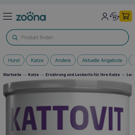
Products
search
Hund
Katze
Andere
Aktuelle Angebote
Startseite
—
Katze
—
Ernährung und Leckerlis für Ihre Katze
—
Leck