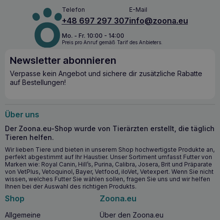
Vitamin E (20 mg/kg), Zink (5 mg/kg), Jod (0,2 mg/kg),
Telefon
E-Mail
Mangan (2 mg/kg).
+48 697 297 307
info@zoona.eu
Analytische Bestandteile: Rohprotein 9% Rohfett 5%
Mo. - Fr. 10:00 - 14:00
Rohasche 1,8% Rohfaser 0,5% Feuchtigkeit 81%
Preis pro Anruf gemäß Tarif des Anbieters.
Fütterungsempfehlung: Gewicht der Katze Tagesportion ca.
3 kg. 1 Dose 5 kg ca. 1,5 Dosen Es wird empfohlen, vor
Newsletter abonnieren
Beginn der Fütterung einen Tierarzt zu konsultieren.
Ständigen Zugang zu Trinkwasser sicherstellen Empfohlene
Verpasse kein Angebot und sichere dir zusätzliche Rabatte
Fütterungszeit: Bei Durchfall 1 – 2 Wochen. Bei
auf Bestellungen!
ausgeglichener Verdauung: 3 – 12 Wochen. Bei chronischer
Pankreasinsuffizienz: lebenslang. Alleinfuttermittel für
Katzen.
Über uns
Der Zoona.eu-Shop wurde von Tierärzten erstellt, die täglich
Tieren helfen.
Wir lieben Tiere und bieten in unserem Shop hochwertigste Produkte an,
perfekt abgestimmt auf Ihr Haustier. Unser Sortiment umfasst Futter von
Marken wie: Royal Canin, Hill’s, Purina, Calibra, Josera, Brit und Präparate
von VetPlus, Vetoquinol, Bayer, Vetfood, iloVet, Vetexpert. Wenn Sie nicht
wissen, welches Futter Sie wählen sollen, fragen Sie uns und wir helfen
Ihnen bei der Auswahl des richtigen Produkts.
Shop
Zoona.eu
Allgemeine
Über den Zoona.eu