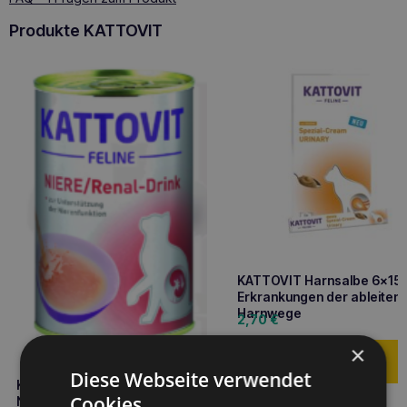
Produkte KATTOVIT
KATTOVIT Harnsalbe 6x15
Erkrankungen der ableiten
Harnwege
2,70
€
×
Diese Webseite verwendet
KATTOVIT Renal-Drink
Cookies.
Nierenerkrankungen 135ml