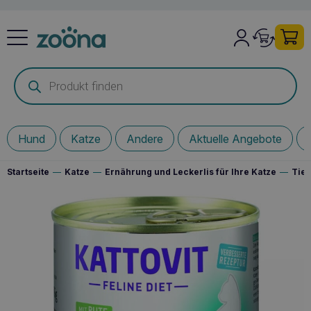
Products
search
Hund
Katze
Andere
Aktuelle Angebote
Startseite
—
Katze
—
Ernährung und Leckerlis für Ihre Katze
—
Tier