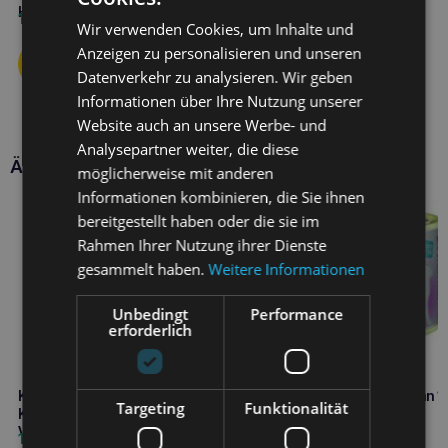
Huhn
1,40
€
Wir verwenden Cookies, um Inhalte und
Anzeigen zu personalisieren und unseren
Datenverkehr zu analysieren. Wir geben
Informationen über Ihre Nutzung unserer
Website auch an unsere Werbe- und
Analysepartner weiter, die diese
Ähnliche Produkte
möglicherweise mit anderen
Informationen kombinieren, die Sie ihnen
bereitgestellt haben oder die sie im
Rahmen Ihrer Nutzung ihrer Dienste
gesammelt haben.
Weitere Informationen
Unbedingt
Performance
erforderlich
KATTOVIT Gastro-Ente 185g für
KATTOVIT Diabetes Huhn 1
Targeting
Funktionalität
Katzen mit
für Katzen mit Diabetes
Verdauungsstörungen
1,70
€
2,30
€