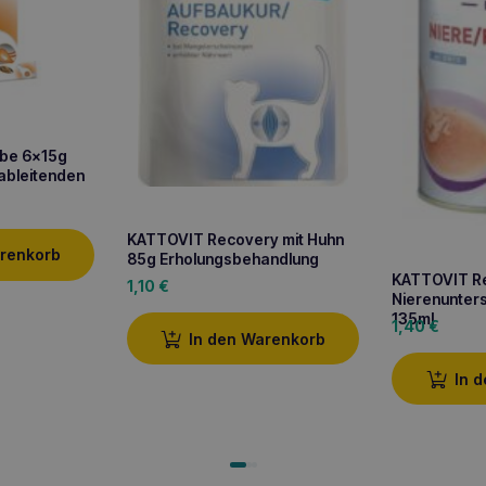
be 6x15g
ableitenden
KATTOVIT Recovery mit Huhn
arenkorb
85g Erholungsbehandlung
KATTOVIT Re
1,10
€
Nierenunter
135ml
1,40
€
In den Warenkorb
In 