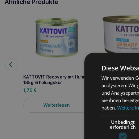
Ähnliche Produkte
Diese Webse
KATTOVIT Urinary 
KATTOVIT Recovery mit Huhn
Wir verwenden Co
85g Harnwegserk
185g Erholungskur
analysieren. Wir
1,20
€
1,70
€
und Analysepartn
Sie ihnen bereitg
Weiterle
Weiterlesen
haben.
Weitere I
Unbedingt
erforderlich