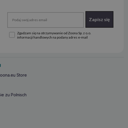
Zapisz się
Zgadzam się na otrzymywanie od Zoona Sp. z o.o.
informacji handlowych na podany adres e-mail
u
oona.eu Store
ie zu Polnisch