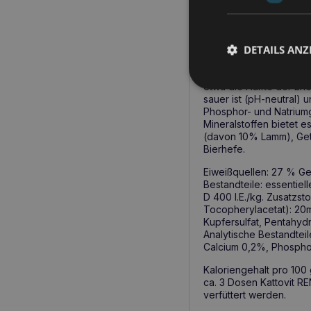
Produktbeschreib
Kattovit Feline Diet – 
DETAILS ANZ
die Bildung von Oxalat
hilfreich. Bei Tieren,
Nierenversagen beitrag
etwa die Hälfte der Ene
sauer ist (pH-neutral) 
Phosphor- und Natriumg
Mineralstoffen bietet 
(davon 10% Lamm), Getr
Bierhefe.
Eiweißquellen: 27 % Ge
Bestandteile: essentiel
D 400 I.E./kg. Zusatzstof
Tocopherylacetat): 20mg
Kupfersulfat, Pentahydr
Analytische Bestandtei
Calcium 0,2%, Phospho
Kaloriengehalt pro 100
ca. 3 Dosen Kattovit RE
verfüttert werden.