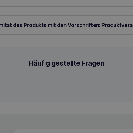
rmität des Produkts mit den Vorschriften: Produktver
en mit chronischer Niereninsuffizienz
Häufig gestellte Fragen