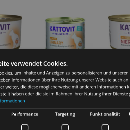
ite verwendet Cookies.
KATTOVIT Ni
Thunfisch
KATTOVIT Urinary Huhn 185g
okies, um Inhalte und Anzeigen zu personalisieren und unseren
85g für Katz
rankungen
Erkrankungen der ableitenden
Niereninsuff
 geben Informationen über Ihre Nutzung unserer Website auch an
1,20
€
Harnwege
2,30
€
er weiter, die diese möglicherweise mit anderen Informationen k
estellt haben oder die sie im Rahmen Ihrer Nutzung ihrer Dienst
In 
sen
In den Warenkorb
nformationen
Performance
Targeting
Funktionalität