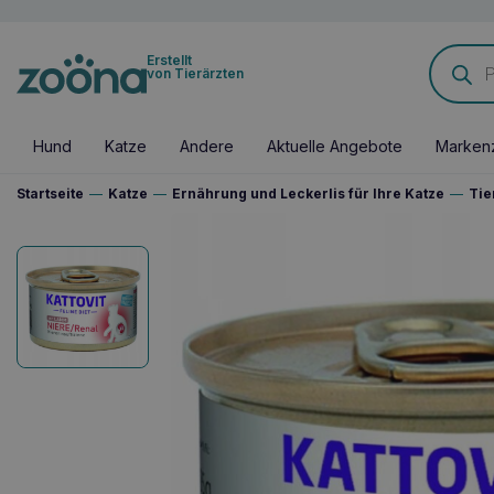
Products
Erstellt
search
von Tierärzten
Hund
Katze
Andere
Aktuelle Angebote
Marken
Startseite
—
Katze
—
Ernährung und Leckerlis für Ihre Katze
—
Tie