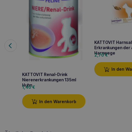
KATTOVIT Harnsal
Erkrankungen der 
Harnwege
2,70
€
In den W
KATTOVIT Renal-Drink
Nierenerkrankungen 135ml
Huhn
1,40
€
In den Warenkorb