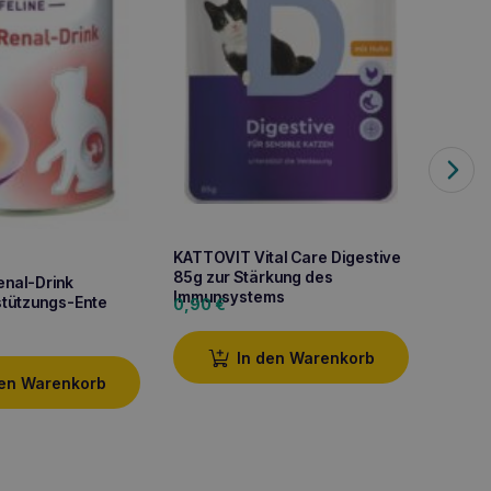
KATTOV
85g N
1,10
€
KATTOVIT Vital Care Digestive
85g zur Stärkung des
nal-Drink
Immunsystems
stützungs-Ente
0,90
€
In den Warenkorb
den Warenkorb