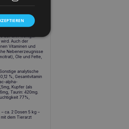
ersagen und reduziert
KZEPTIEREN
nde Flüssigkeitszufuhr
roteingehalt zu
ömmlichem Futter nur
ss der Urin weniger
 wird. Auch der
enen Vitaminen und
rische Nebenerzeugnisse
itrat), Öle und Fette,
Sonstige analytische
n 0,12 %, Gesamtvitamin
-rac-alpha-
,5mg, Kupfer (als
0,6mg, Taurin: 420mg.
uchtigkeit 77%,
 – ca. 2 Dosen 5 kg –
 mit dem Tierarzt