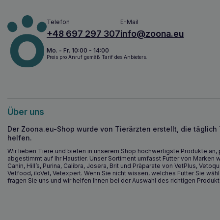
Telefon
E-Mail
+48 697 297 307
info@zoona.eu
Mo. - Fr. 10:00 - 14:00
Preis pro Anruf gemäß Tarif des Anbieters.
Über uns
Der Zoona.eu-Shop wurde von Tierärzten erstellt, die täglich
helfen.
Wir lieben Tiere und bieten in unserem Shop hochwertigste Produkte an, 
abgestimmt auf Ihr Haustier. Unser Sortiment umfasst Futter von Marken w
Canin, Hill’s, Purina, Calibra, Josera, Brit und Präparate von VetPlus, Vetoqu
Vetfood, iloVet, Vetexpert. Wenn Sie nicht wissen, welches Futter Sie wähl
fragen Sie uns und wir helfen Ihnen bei der Auswahl des richtigen Produkt