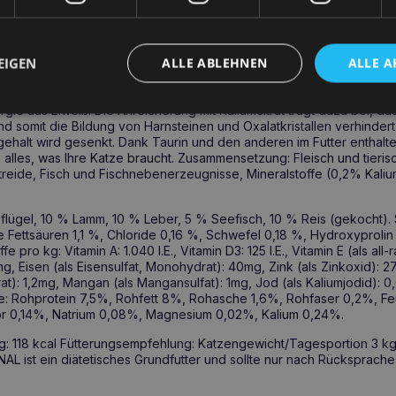
ung
NIERE/RENAL ist ein Spezialfutter für Katzen mit chronischem Nierenv
EIGEN
ALLE ABLEHNEN
ALLE A
steinen. Zur Vorbeugung von Nierenerkrankungen ist eine ausreiche
 die zu Nierenerkrankungen neigen, kann eine Nahrung mit zu hohem P
en. Deshalb stammt bei Kattovit Renal Futter im Gegensatz zu herk
rgie aus Eiweiß. Die Anreicherung mit Kaliumcitrat trägt dazu bei, da
und somit die Bildung von Harnsteinen und Oxalatkristallen verhindert
ehalt wird gesenkt. Dank Taurin und den anderen im Futter enthalt
es alles, was Ihre Katze braucht. Zusammensetzung: Fleisch und tie
eide, Fisch und Fischnebenerzeugnisse, Mineralstoffe (0,2% Kaliumc
flügel, 10 % Lamm, 10 % Leber, 5 % Seefisch, 10 % Reis (gekocht). 
le Fettsäuren 1,1 %, Chloride 0,16 %, Schwefel 0,18 %, Hydroxyproli
fe pro kg: Vitamin A: 1.040 I.E., Vitamin D3: 125 I.E., Vitamin E (als all
, Eisen (als Eisensulfat, Monohydrat): 40mg, Zink (als Zinkoxid): 27
at): 1,2mg, Mangan (als Mangansulfat): 1mg, Jod (als Kaliumjodid): 
le: Rohprotein 7,5%, Rohfett 8%, Rohasche 1,6%, Rohfaser 0,2%, Fe
r 0,14%, Natrium 0,08%, Magnesium 0,02%, Kalium 0,24%.
 g: 118 kcal Fütterungsempfehlung: Katzengewicht/Tagesportion 3 kg
NAL ist ein diätetisches Grundfutter und sollte nur nach Rücksprache