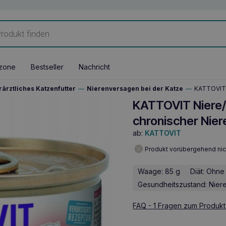
zone
Bestseller
Nachricht
rärztliches Katzenfutter
—
Nierenversagen bei der Katze
—
KATTOVIT N
KATTOVIT Niere/
chronischer Nier
ab:
KATTOVIT
Produkt vorübergehend nic
Waage: 85 g
Diät: Ohne
Gesundheitszustand: Nier
FAQ - 1 Fragen zum Produkt