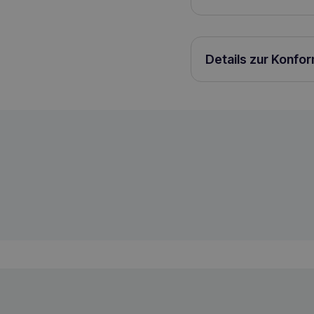
Details zur Konfo
KATTOVIT Niere/Renal lamb 85g für Katz
4000158772015