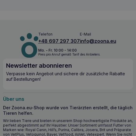
Geschmack und Gesundheit
Dieses Futter kombiniert den unvergleichlichen Geschmack
von Kalbfleisch mit einer funktionellen Ernährung, die
Katzen nicht nur Freude beim Fressen bereitet, sondern
auch einen wichtigen Gesundheitsschutz bietet.
Telefon
E-Mail
+48 697 297 307
info@zoona.eu
Die wichtigsten gesundheitlichen Vorteile
Mo. - Fr. 10:00 - 14:00
– KATTOVIT Urinary Kalbfleisch 85g
Preis pro Anruf gemäß Tarif des Anbieters.
Harnwegserkrankungen
Newsletter abonnieren
Unterstützung des Harntrakts
: Beugt FLUTD und
Verpasse kein Angebot und sichere dir zusätzliche Rabatte
Harnsteinbildung vor.
auf Bestellungen!
Übersäuerung der Harnwege
: DL-Methionin und
Calciumsulfat senken den pH-Wert des Urins.
Reduzierter Magnesiumgehalt
: Verringert das Risiko
Über uns
der Bildung von Harnsteinen.
Vollständige Ernährung
: Reich an Taurin und anderen
Der Zoona.eu-Shop wurde von Tierärzten erstellt, die täglich
wichtigen Vitaminen und Mineralien.
Tieren helfen.
Wir lieben Tiere und bieten in unserem Shop hochwertigste Produkte an,
perfekt abgestimmt auf Ihr Haustier. Unser Sortiment umfasst Futter von
KATTOVIT Urinary Kalb 85g Erkrankungen der
Marken wie: Royal Canin, Hill’s, Purina, Calibra, Josera, Brit und Präparate
ableitenden Harnwege – wann lohnt sich der
von VetPlus, Vetoquinol, Bayer, Vetfood, iloVet, Vetexpert. Wenn Sie nicht