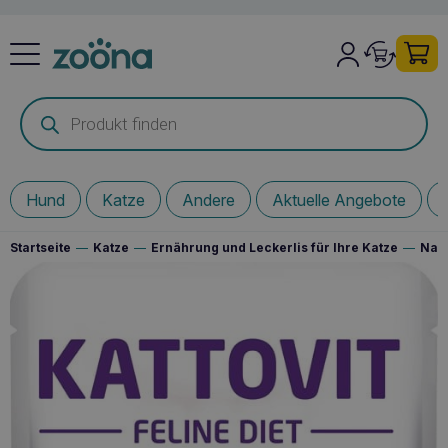
Products
search
Hund
Katze
Andere
Aktuelle Angebote
Startseite
—
Katze
—
Ernährung und Leckerlis für Ihre Katze
—
Nass