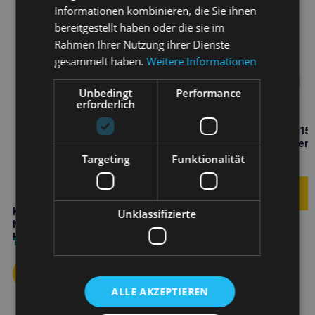
Informationen kombinieren, die Sie ihnen
bereitgestellt haben oder die sie im
Rahmen Ihrer Nutzung ihrer Dienste
gesammelt haben.
Weitere Informationen
Unbedingt
Performance
erforderlich
KATTOVIT Harnsalbe 6x15
Erkrankungen der ableiten
Harnwege
Targeting
Funktionalität
2,70
€
KATTOVIT Renal-Drink
Unklassifizierte
Nierenerkrankungen 135ml
Huhn
1,40
€
ALLE AKZEPTIEREN