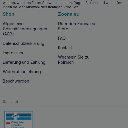
wissen, welches Futter Sie wählen sollen, fragen Sie uns und wir helfen
Einstieg?
Ihnen bei der Auswahl des richtigen Produkts.
KATTOVIT Urinary Kalb 85g
Harnwegserkrankungen ist
Shop
Zoona.eu
ideal für Katzen, die an Problemen der unteren Harnwege
leiden, einschließlich
FLUTD
. Es wird besonders für Katzen
Allgemeine
Über den Zoona.eu
empfohlen, die eine Ernährung benötigen
, die das Risiko
Geschäftsbedingungen
Store
der Harnsteinbildung verringert
.
(AGB)
FAQ
Datenschutzerklärung
Kontakt
Impressum
Wechseln Sie zu
Lieferung und Zahlung
Polnisch
Widerrufsbelehrung
Beschwerden
Sicherheit