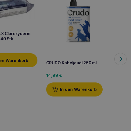
LX Clorexyderm
40 Stk.
den Warenkorb
CRUDO Kabeljauöl 250 ml
Crudo 
14,99
€
31,99
In den Warenkorb