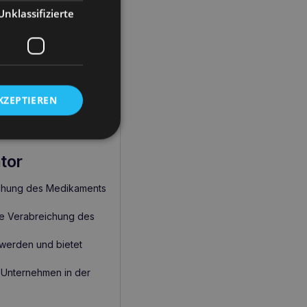
Unklassifizierte
tzer die
it weicher Spitze ist
einchen oder
KZEPTIEREN
abreicht, was besonders
tor
eichung des Medikaments
ise Verabreichung des
 werden und bietet
 Unternehmen in der