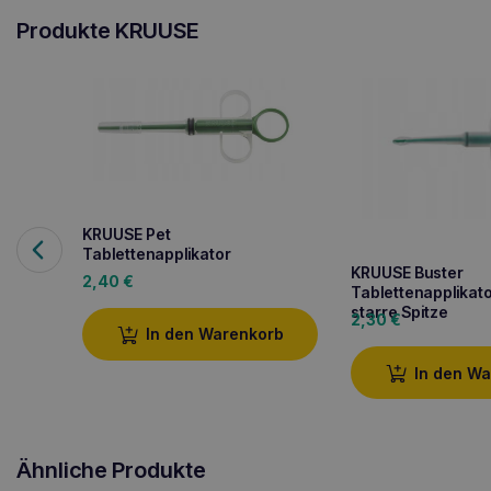
Produkte KRUUSE
KRUUSE Pet
Tablettenapplikator
KRUUSE Buster
2,40
€
Tablettenapplikato
starre Spitze
2,30
€
In den Warenkorb
In den W
Ähnliche Produkte