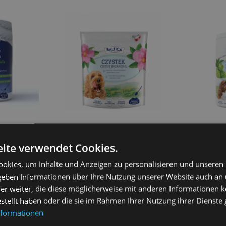
 Hund und
BALTICA Püree für Hunde 500g
BALTICA Bie
200g
ite verwendet Cookies.
13,90
€
5,90
€
okies, um Inhalte und Anzeigen zu personalisieren und unseren
 geben Informationen über Ihre Nutzung unserer Website auch an
sen
Weiterlesen
We
er weiter, die diese möglicherweise mit anderen Informationen k
estellt haben oder die sie im Rahmen Ihrer Nutzung ihrer Dienst
nformationen