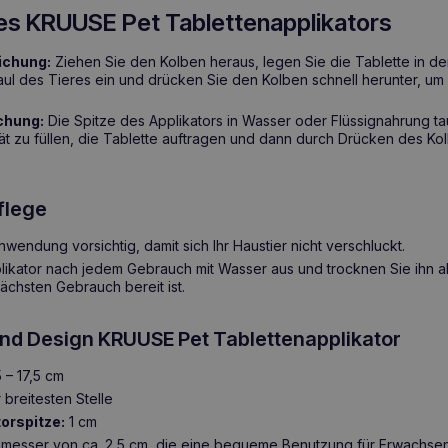
s KRUUSE Pet Tablettenapplikators
ichung:
Ziehen Sie den Kolben heraus, legen Sie die Tablette in de
aul des Tieres ein und drücken Sie den Kolben schnell herunter, um 
chung:
Die Spitze des Applikators in Wasser oder Flüssignahrung t
t zu füllen, die Tablette auftragen und dann durch Drücken des Kol
flege
nwendung vorsichtig, damit sich Ihr Haustier nicht verschluckt.
likator nach jedem Gebrauch mit Wasser aus und trocknen Sie ihn ab
nächsten Gebrauch bereit ist.
d Design KRUUSE Pet Tablettenapplikator
 – 17,5 cm
breitesten Stelle
orspitze:
1 cm
messer von ca. 2,5 cm, die eine bequeme Benutzung für Erwachsen