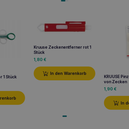
Kruuse Zeckenentferner rot 1
Stück
1,80
€
In den Warenkorb
KRUUSE Pinz
r 1 Stück
von Zecken
1,90
€
arenkorb
In 