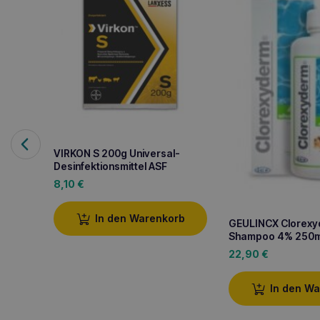
VIRKON S 200g Universal-
Desinfektionsmittel ASF
8,10
€
In den Warenkorb
GEULINCX Clorex
Shampoo 4% 250m
22,90
€
In den W