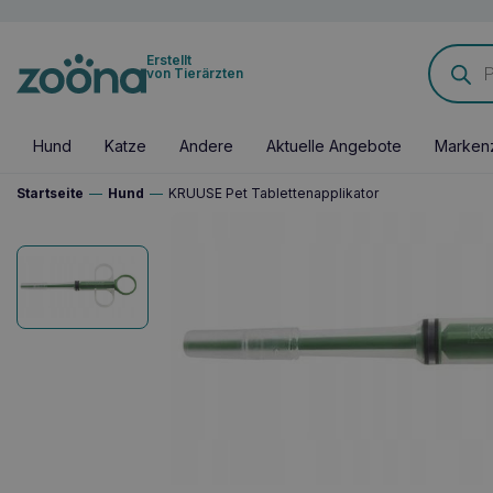
Products
Erstellt
search
von Tierärzten
Hund
Katze
Andere
Aktuelle Angebote
Marken
Startseite
—
Hund
—
KRUUSE Pet Tablettenapplikator