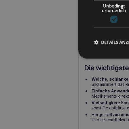
Unbedingt
erforderlich
Produktbeschreib
Der KRUUSE Tabletten
Verabreichung von M
ideal für Hunde, Katze
DETAILS ANZ
Chinchillas. Mit diese
für Haustiere wichtig i
Die wichtigst
Weiche, schlanke 
und minimiert das R
Einfache Anwend
Medikaments direkt 
Vielseitigkeit:
Kann
somit Flexibilität j
Hergestellt
von ein
Tierarzneimittelindu