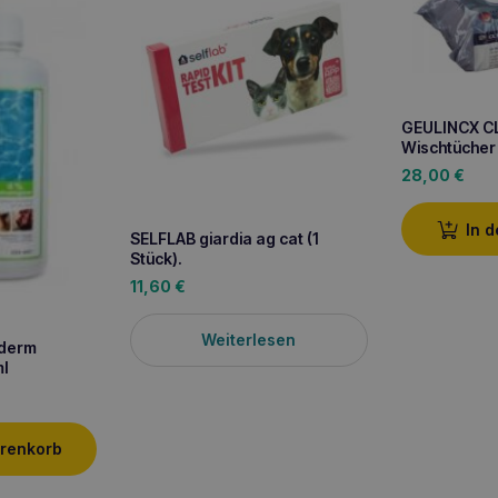
GEULINCX C
Wischtücher 
28,00
€
In 
SELFLAB giardia ag cat (1
Stück).
11,60
€
Weiterlesen
yderm
l
arenkorb