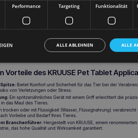
Performance
Targeting
Funktionalität
ung
applikator für Haustiere
ist ein innovatives Gerät, das jedem Besi
edikamenten an seine Haustiere
erleichtern soll. Der Applikator m
n und andere kleine Haustiere wie Frettchen, Kaninchen, Meerschw
EIGEN
ALLE ABLEHNEN
ALLE A
m Werkzeug wird das Medikament schnell, vollständig und sicher ver
st, die keine Tabletten einnehmen.
en Vorteile des KRUUSE Pet Tablet Applica
Spitze:
Bietet Komfort und Sicherheit für das Tier bei der Verabr
isiko von Verletzungen oder Stress.
ung:
Ein spritzenähnliches Gerät mit einem Griff erleichtert die präz
in das Maul des Tieres.
 trocken oder mit Flüssigkeit (Wasser, Flüssignahrung) verabreicht
e nach Vorliebe und Bedarf Ihres Tieres.
em Branchenführer:
Hergestellt von KRUUSE, einem renommierten
strie, das hohe Qualität und Wirksamkeit garantiert.