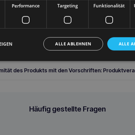
 Futter liefern. Das von L’chic hergestellte Gerät wird mit 3 AA-Batt
Performance
Targeting
Funktionalität
st strapazierfähigen Material, das sich leicht und schnell reinigen l
es Balls, in dem sich die Batterien befinden, nicht überschwemmt wir
r und Geist Ihres Hundes aktiv zu beschäftigen – er verstärkt die nat
nach Futter zu suchen – und verhindert gleichzeitig übermäßigen Ko
 egal ob sie faul oder sehr aktiv sind, so dass sie ruhiger werden 
, das Haus zu beschädigen.
EIGEN
ALLE ABLEHNEN
ALLE A
rmität des Produkts mit den Vorschriften: Produktver
Häufig gestellte Fragen