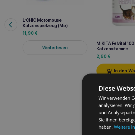
L’CHIC Motomouse
Katzenspielzeug (Mix)
11,90
€
MIKITA Felvital 100
Weiterlesen
Katzenvitamine
2,90
€
In den W
Diese Webse
Wir verwenden Co
Produktbeschreib
analysieren. Wir
und Analysepartn
Sie ihnen bereitg
Der Foobler ist ein völ
ist ganz einfach: Der F
haben.
Weitere I
sind jedoch sechs auto