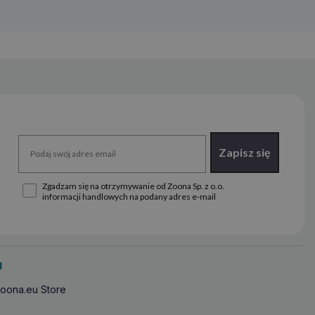
Zapisz się
Zgadzam się na otrzymywanie od Zoona Sp. z o.o.
informacji handlowych na podany adres e-mail
u
oona.eu Store