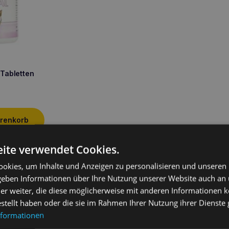
 Tabletten
arenkorb
ite verwendet Cookies.
okies, um Inhalte und Anzeigen zu personalisieren und unseren
ung
 geben Informationen über Ihre Nutzung unserer Website auch an
er weiter, die diese möglicherweise mit anderen Informationen k
estellt haben oder die sie im Rahmen Ihrer Nutzung ihrer Dienst
lig neues Konzept für Hundespielzeug, das Spaß und Ernährung in ei
oobler ist ein kleines Hundespielzeug, das wie ein normaler Ball aus
nformationen
matische Futterautomaten verborgen, die dem Hund in bestimmten A