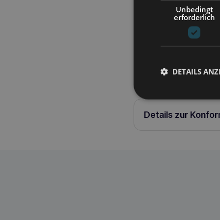
30, 60 oder 90 Minuten)
Unbedingt
besteht aus einem äußer
erforderlich
darauf, dass der Teil d
Der Foobler hilft, Körpe
ermutigt Ihr Haustier, 
beschäftigt alle Hunde,
Interesse daran haben
DETAILS ANZ
Details zur Konfo
L'CHIC foobler® mini
4897045821556