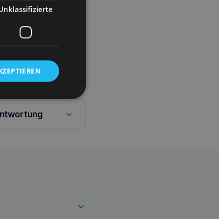
erien betrieben und
Unklassifizierte
ässt – achten Sie aber
d.
ürlichen Instinkte und
nsum. Das Spielzeug
und daher weniger
KZEPTIEREN
antwortung