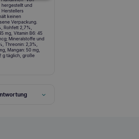
 hergestellt und
Herstellers
hält keinen
ossene Verpackung.
, Rohfett 2,7%,
45 mg, Vitamin B6: 45
mcg; Mineralstoffe und
5%, Threonin: 2,3%,
 mg, Mangan: 50 mg,
 g täglich, große
antwortung