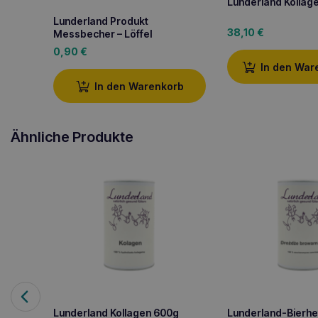
Lunderland Kollag
Lunderland Produkt
38,10
€
Messbecher – Löffel
0,90
€
In den War
In den Warenkorb
Ähnliche Produkte
Lunderland Kollagen 600g
Lunderland-Bierhef