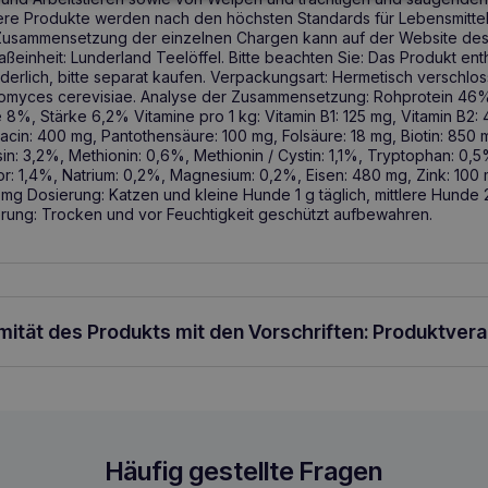
ere Produkte werden nach den höchsten Standards für Lebensmittel
 Zusammensetzung der einzelnen Chargen kann auf der Website des 
einheit: Lunderland Teelöffel. Bitte beachten Sie: Das Produkt ent
rderlich, bitte separat kaufen. Verpackungsart: Hermetisch verschl
omyces cerevisiae. Analyse der Zusammensetzung: Rohprotein 46%
%, Stärke 6,2% Vitamine pro 1 kg: Vitamin B1: 125 mg, Vitamin B2: 
acin: 400 mg, Pantothensäure: 100 mg, Folsäure: 18 mg, Biotin: 850 
sin: 3,2%, Methionin: 0,6%, Methionin / Cystin: 1,1%, Tryptophan: 0,
r: 1,4%, Natrium: 0,2%, Magnesium: 0,2%, Eisen: 480 mg, Zink: 100
 mg Dosierung: Katzen und kleine Hunde 1 g täglich, mittlere Hunde 2
erung: Trocken und vor Feuchtigkeit geschützt aufbewahren.
rmität des Produkts mit den Vorschriften: Produktver
Häufig gestellte Fragen