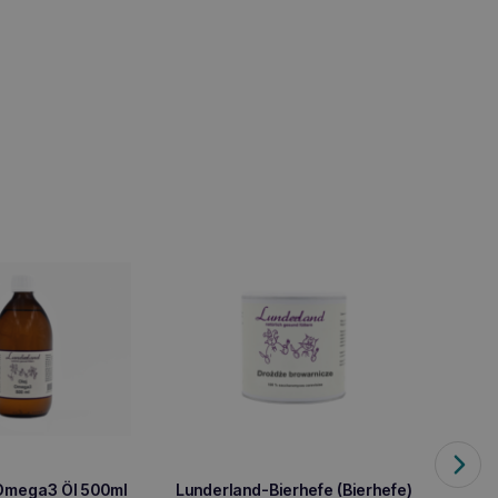
Omega3 Öl 500ml
Lunderland-Bierhefe (Bierhefe)
Lunder