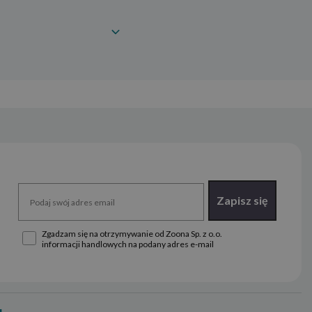
Zapisz się
Zgadzam się na otrzymywanie od Zoona Sp. z o.o.
informacji handlowych na podany adres e-mail
u