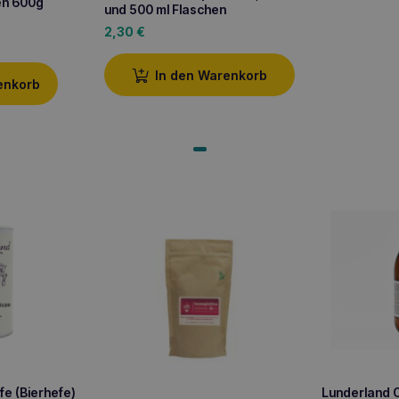
en 600g
und 500 ml Flaschen
2,30
€
In den Warenkorb
enkorb
e (Bierhefe)
Lunderland 