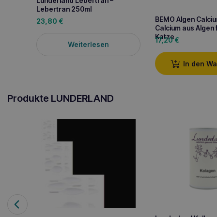
Lunderland Lebertran –
Lebertran 250ml
BEMO Algen Calci
23,80
€
Calcium aus Algen 
Katze
17,20
€
Weiterlesen
In den W
Produkte LUNDERLAND