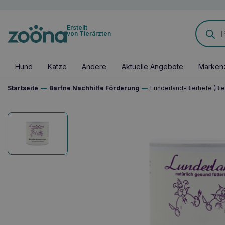
Products
Erstellt
search
von Tierärzten
Hund
Katze
Andere
Aktuelle Angebote
Marken
Startseite
—
Barfne Nachhilfe Förderung
—
Lunderland-Bierhefe (Bie