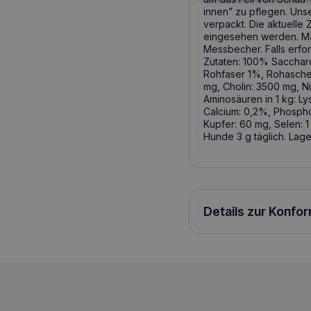
innen” zu pflegen. Uns
verpackt. Die aktuelle
eingesehen werden. Maß
Messbecher. Falls erfo
Zutaten: 100% Sacchar
Rohfaser 1%, Rohasche 8
mg, Cholin: 3500 mg, Ni
Aminosäuren in 1 kg: Ly
Calcium: 0,2%, Phospho
Kupfer: 60 mg, Selen: 1
Hunde 3 g täglich. Lag
Details zur Konfo
Lunderland-Bierhefe (Bierhefe) 100g