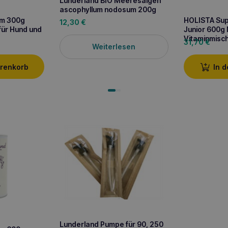
Lunderland BIO Meeresalgen
ascophyllum nodosum 200g
um 300g
HOLISTA Sup
12,30
€
für Hund und
Junior 600g 
Vitaminmisc
31,70
€
Weiterlesen
arenkorb
In 
Lunderland Pumpe für 90, 250