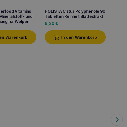
erfood Vitamins
HOLISTA Cistus Polyphenole 90
HOLIST
Mineralstoff- und
Tabletten Reinheit Blattextrakt
Tablet
hung für Welpen
für di
9,20
€
9,20
den Warenkorb
In den Warenkorb