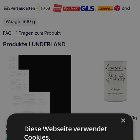
Versandarten
Waage: 600 g
FAQ - 1 Fragen zum Produkt
Produkte LUNDERLAND
Lunderland Kollagen 600g
×
Lunderland Produkt
Diese Webseite verwendet
38,10
€
Messbecher – Löffel
Cookies.
0,90
€