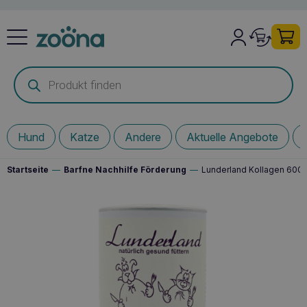
Products
search
Hund
Katze
Andere
Aktuelle Angebote
Startseite
—
Barfne Nachhilfe Förderung
—
Lunderland Kollagen 600