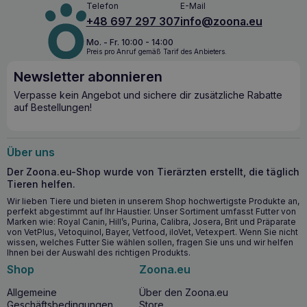
Antibackmittel oder Farbstoffe. Zusammensetzung und
Telefon
E-Mail
Eigenschaften 100% natürlich: Pulver ohne Zusatzstoffe,
+48 697 297 307
info@zoona.eu
granuliert. reich an Eiweiß: enthält 91% Eiweiß, eine
wertvolle Quelle dieses Bestandteils in der Ernährung.
Mo. - Fr. 10:00 - 14:00
Preis pro Anruf gemäß Tarif des Anbieters.
Unterstützung des Bewegungsapparates:
Kollagenhydrolysat ist dafür bekannt, dass es sich positiv
Newsletter abonnieren
auf chronische Erkrankungen des Bewegungsapparates
auswirkt. bioverfügbare Aminosäuren: die im Kollagen
Verpasse kein Angebot und sichere dir zusätzliche Rabatte
enthaltenen Aminosäuren sind natürliche Bestandteile der
auf Bestellungen!
Knochen, Knorpel, Haut und Haare der Tiere. Anwendung
und Dosierung Einfache Anwendung: Kollagen kann dem
Nassfutter (rohes Fleisch, Fleischkonserven) oder dem
Über uns
Trockenfutter nach dem Anfeuchten zugesetzt werden.
Wasserlöslichkeit: Kollagen kann über das Trinkwasser
Der Zoona.eu-Shop wurde von Tierärzten erstellt, die täglich
gestreut werden, es löst sich nach etwa 10 Minuten auf.
Tieren helfen.
Empfohlene Dosierung: 1 g pro 5 kg Körpergewicht pro
Wir lieben Tiere und bieten in unserem Shop hochwertigste Produkte an,
Tag. Anreicherung mit Vitamin C: Es wird empfohlen,
perfekt abgestimmt auf Ihr Haustier. Unser Sortiment umfasst Futter von
Kollagen mit einer natürlichen Vitamin-C-Quelle, z. B.
Marken wie: Royal Canin, Hill’s, Purina, Calibra, Josera, Brit und Präparate
Hagebuttenmehl, in einem Verhältnis von mindestens 2:1 zu
von VetPlus, Vetoquinol, Bayer, Vetfood, iloVet, Vetexpert. Wenn Sie nicht
mischen. Die Zugabe von Vitamin C sorgt für eine korrekte
wissen, welches Futter Sie wählen sollen, fragen Sie uns und wir helfen
Aufnahme des Kollagens in den Körper. in Kombination mit
Ihnen bei der Auswahl des richtigen Produkts.
gefriergetrocknetem neuseeländischem Muschelmehl: eine
Shop
Zoona.eu
hervorragende Unterstützung für den Gelenkapparat des
Tieres. Bei der Kombination mit Muscheln sollte das
Allgemeine
Über den Zoona.eu
Hagebuttenmehl nicht weggelassen werden.
Geschäftsbedingungen
Store