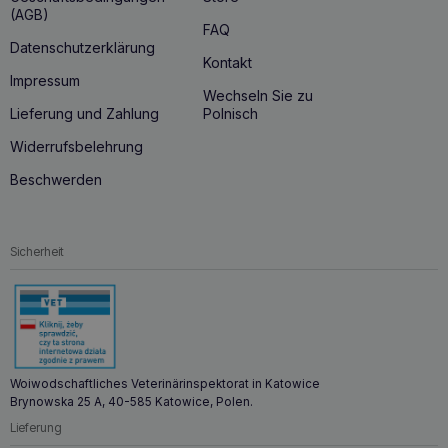
Wissenschaftliche Belege Forschung und
(AGB)
Veröffentlichungen: Die effektive Wirkung von Lunderland
FAQ
Collagen wird durch wissenschaftliche Untersuchungen
Datenschutzerklärung
Kontakt
gestützt, u. a. durch die Arbeit von Nina Weide und Kathrin
Impressum
Appelt, die eine signifikante Verringerung von Muskel-
Wechseln Sie zu
Skelett-Problemen bei Tieren nachgewiesen haben. Link
Lieferung und Zahlung
Polnisch
zur Dissertation von Nina Weide Link zur Dissertation von
Kathrin Appelt Regelmäßige Anwendung bringt die besten
Widerrufsbelehrung
Ergebnisse. Verwendungszweck Für Hunde und Katzen:
ideal als Ergänzung zum Hunde- und Katzenfutter. Unsere
Beschwerden
Produkte werden nach den höchsten Standards für
Lebensmittel hergestellt und verpackt. Maßeinheit:
Lunderland Teelöffel. Bitte beachten Sie: Das Produkt
enthält keinen Messbecher. Falls erforderlich, bitte separat
Sicherheit
kaufen. Verpackungsart: Hermetisch verschlossene
Verpackung. Lagerung: Trocken und vor Feuchtigkeit
geschützt lagern.
Woiwodschaftliches Veterinärinspektorat in Katowice
Brynowska 25 A, 40-585 Katowice, Polen.
Lieferung