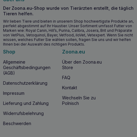
Zeit nach der Geburt zu verabreichen, bei Hautproblemen,
Der Zoona.eu-Shop wurde von Tierärzten erstellt, die täglich
Juckreiz oder Schuppenbildung zu verwenden, es wirkt
Tieren helfen.
sich positiv auf den Zustand des Haarkleides aus, es wirkt
Wir lieben Tiere und bieten in unserem Shop hochwertigste Produkte an,
sich positiv auf den Stoffwechsel aus, es hat eine
perfekt abgestimmt auf Ihr Haustier. Unser Sortiment umfasst Futter von
antiallergische Wirkung, es wirkt krebshemmend, es
Marken wie: Royal Canin, Hill’s, Purina, Calibra, Josera, Brit und Präparate
reduziert Entzündungsprozesse, zum Beispiel bei
von VetPlus, Vetoquinol, Bayer, Vetfood, iloVet, Vetexpert. Wenn Sie nicht
Muskelkater und Arthritis, es stärkt das Immunsystem, es
wissen, welches Futter Sie wählen sollen, fragen Sie uns und wir helfen
stärkt das Herz-Kreislauf-System. Lunderland Alaska
Ihnen bei der Auswahl des richtigen Produkts.
Wildlachsöl enthält ein Verhältnis von Omega3 zu Omega-6
Shop
Zoona.eu
Säuren von 10: 1. Zuchtlachsöl enthält z.B. ein Verhältnis
dieser Säuren: 1: 1. Der EPA / DPA / DHA Gehalt von Alaska
Allgemeine
Über den Zoona.eu
Wildlachsöl beträgt ca. 21%, in Zuchtlachsöl finden Sie ca.
Geschäftsbedingungen
Store
8%. Unsere Produkte werden nach den höchsten
(AGB)
Standards, die für Lebensmittel erforderlich sind, hergestellt
FAQ
und verpackt. Die tatsächliche Zusammensetzung jeder
Datenschutzerklärung
Kontakt
Produktcharge ist auf der Website des Herstellers zu
Impressum
finden. Maße: Teelöffel und Pumpe für Lunderland-
Wechseln Sie zu
Spenderflaschen. Bitte beachten Sie: Das Produkt enthält
Lieferung und Zahlung
Polnisch
keinen Messbecher. Der Lunderland Teelöffel und die
Pumpe sind separat erhältlich. Bei Bedarf kaufen Sie diese
Widerrufsbelehrung
bitte separat. Verpackungsart: dunkle Glasflasche mit
Kunststoffkappe. Zusammensetzung: 100% Pazifisches
Beschwerden
Lachsöl ohne jegliche Zusatzstoffe. Analyse der
Fettsäurezusammensetzung: siehe Analyse. Laboranalyse: