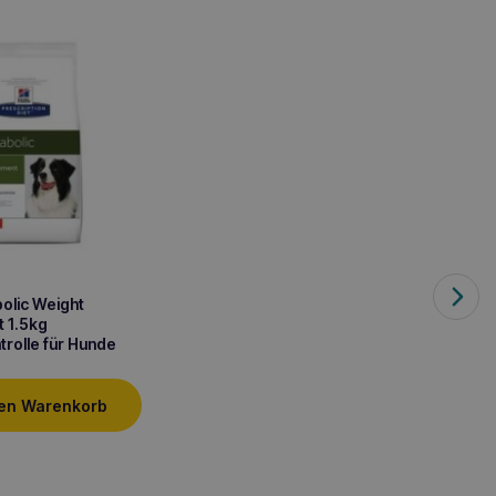
olic Weight
 1.5kg
rolle für Hunde
den Warenkorb