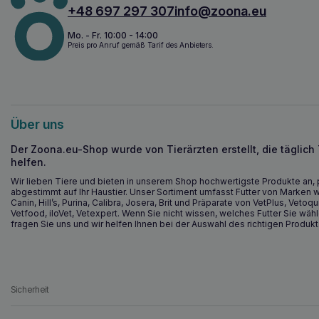
+48 697 297 307
info@zoona.eu
Mo. - Fr. 10:00 - 14:00
Preis pro Anruf gemäß Tarif des Anbieters.
Über uns
Der Zoona.eu-Shop wurde von Tierärzten erstellt, die täglich
helfen.
Wir lieben Tiere und bieten in unserem Shop hochwertigste Produkte an, 
abgestimmt auf Ihr Haustier. Unser Sortiment umfasst Futter von Marken w
Canin, Hill’s, Purina, Calibra, Josera, Brit und Präparate von VetPlus, Vetoqu
Vetfood, iloVet, Vetexpert. Wenn Sie nicht wissen, welches Futter Sie wähl
fragen Sie uns und wir helfen Ihnen bei der Auswahl des richtigen Produkt
Sicherheit