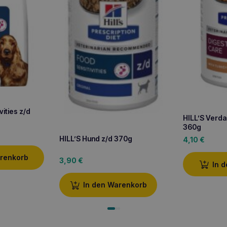
vities z/d
HILL’S Verda
360g
HILL’S Hund z/d 370g
4,10
€
arenkorb
3,90
€
In 
In den Warenkorb