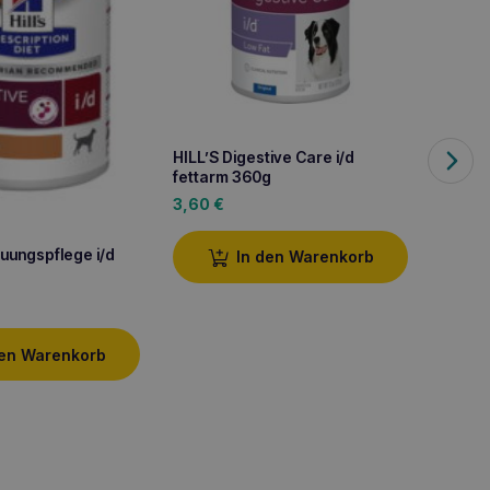
HILL’S Digestive Care i/d
HILL’S
fettarm 360g
3,60
€
2,50
uungspflege i/d
In den Warenkorb
den Warenkorb