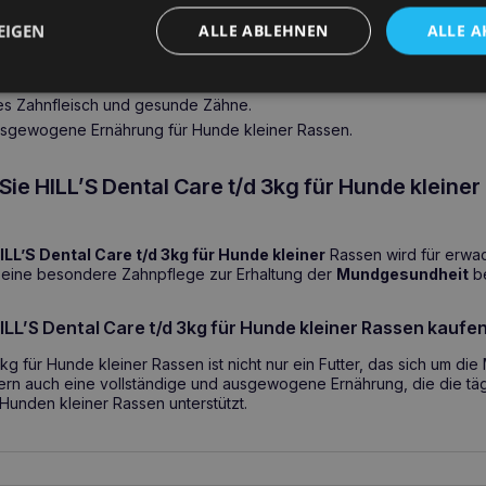
sundheitsvorteile
EIGEN
ALLE ABLEHNEN
ALLE A
ix-Technologie für eine effektivere Zahnreinigung.
Flecken und Zahnstein.
es Zahnfleisch und gesunde Zähne.
usgewogene Ernährung für Hunde kleiner Rassen.
Sie HILL’S Dental Care t/d 3kg für Hunde kleine
ILL’S Dental Care t/d 3kg für Hunde kleiner
Rassen wird für erwa
 eine besondere Zahnpflege zur Erhaltung der
Mundgesundheit
be
LL’S Dental Care t/d 3kg für Hunde kleiner Rassen kaufe
3kg für Hunde kleiner Rassen ist nicht nur ein Futter, das sich um di
rn auch eine vollständige und ausgewogene Ernährung, die die tä
unden kleiner Rassen unterstützt.