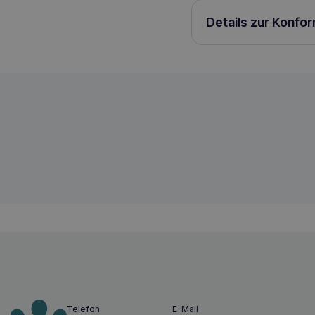
Details zur Konfo
HILL'S Dental Care t/d 3kg für Miniatur
52742402109
Telefon
E-Mail