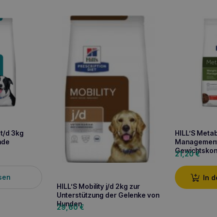
 t/d 3kg
HILL’S Metab
nde
Management
Gewichtskont
21,20
€
sen
In 
HILL’S Mobility j/d 2kg zur
Unterstützung der Gelenke von
Hunden
29,60
€