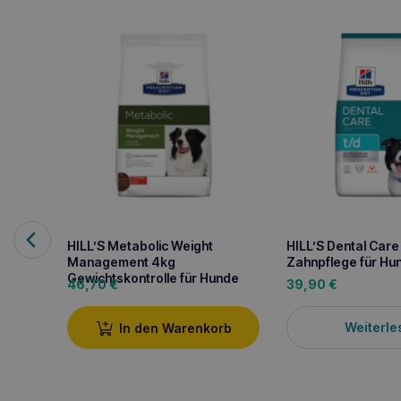
HILL’S Metabolic Weight
HILL’S Dental Care
Management 4kg
Zahnpflege für Hu
Gewichtskontrolle für Hunde
46,70
€
39,90
€
Weiterle
In den Warenkorb