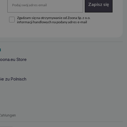
Zapisz się
Zgadzam się na otrzymywanie od Zoona Sp. z o.o.
informacji handlowych na podany adres e-mail
u
oona.eu Store
ie zu Polnisch
Zahlungen