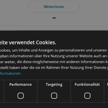
Weiterlesen
ung
ite verwendet Cookies.
/d 3kg für Zwerghunde
ist ein speziell formuliertes Alleinfuttermitt
okies, um Inhalte und Anzeigen zu personalisieren und unseren
einer fortschrittlichen Dentaltechnologie basiert. Dieses Trockenfutt
en und Zahnstein, indem es wie eine Zahnbürste wirkt.
 geben Informationen über Ihre Nutzung unserer Website auch an
er weiter, die diese möglicherweise mit anderen Informationen k
utz für Zähne und Zahnfleisch von Hunde
estellt haben oder die sie im Rahmen Ihrer Nutzung ihrer Dienst
nformationen
S Dental Care t/d 3kg für Miniaturhunde
Performance
Targeting
Funktionalität
 3kg für Hunde kleiner Rassen verwendet eine dreifach aktive Faser
ahnstein
wirksam entfernt. Das Futter wurde mit Blick auf die bes
ntwickelt und bietet ein Brikett in der richtigen Größe, Form und T
fleischrand zu unterstützen.