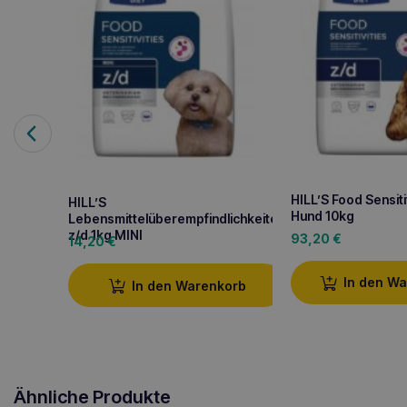
HILL’S Food Sensiti
HILL’S
Hund 10kg
Lebensmittelüberempfindlichkeiten
z/d 1kg MINI
93,20
€
14,20
€
In den W
In den Warenkorb
Ähnliche Produkte