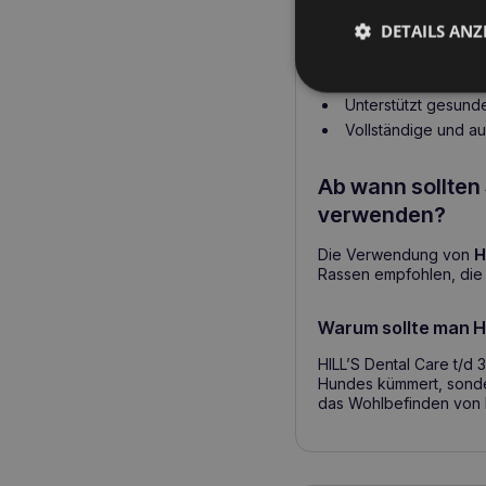
Wichtigste Ge
DETAILS ANZ
Spezielle Fasermatr
Reduziert Plaque, 
Unterstützt gesund
Vollständige und a
Ab wann sollten 
verwenden?
Die Verwendung von
H
Rassen empfohlen, die
Warum sollte man HI
HILL’S Dental Care t/d 
Hundes kümmert, sonde
das Wohlbefinden von H