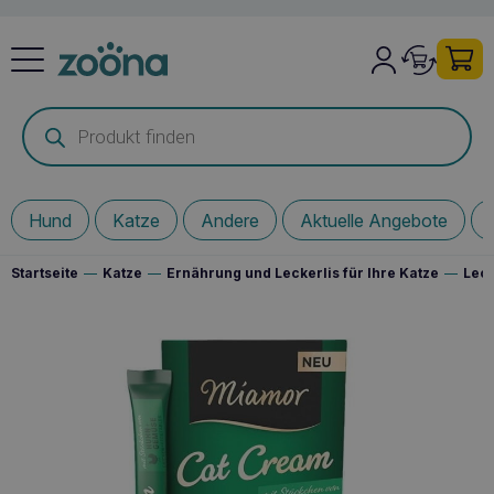
Products
search
Hund
Katze
Andere
Aktuelle Angebote
Startseite
—
Katze
—
Ernährung und Leckerlis für Ihre Katze
—
Leck