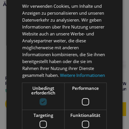
Ähnliche Produkte
Wir verwenden Cookies, um Inhalte und
Anzeigen zu personalisieren und unseren
Datenverkehr zu analysieren. Wir geben
Informationen über Ihre Nutzung unserer
Website auch an unsere Werbe- und
Analysepartner weiter, die diese
möglicherweise mit anderen
Informationen kombinieren, die Sie ihnen
bereitgestellt haben oder die sie im
Rahmen Ihrer Nutzung ihrer Dienste
gesammelt haben.
Weitere Informationen
RUMAK Gel für blaue Flecken für
Pferde 500g
CALIBRA Crunchy Snack We
Unbedingt
Performance
Management 120g für Hun
9,90
€
erforderlich
4,50
€
Targeting
Funktionalität