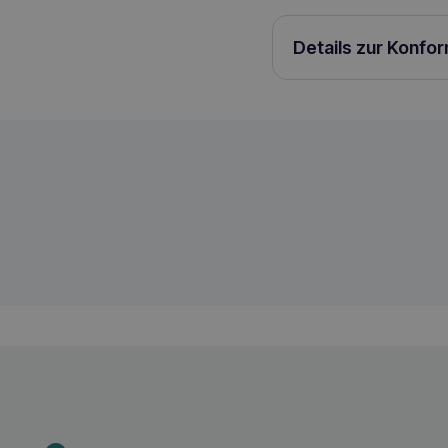
Details zur Konfo
Miamor Sensible Snack Duck 30g gefrie
4000158743336