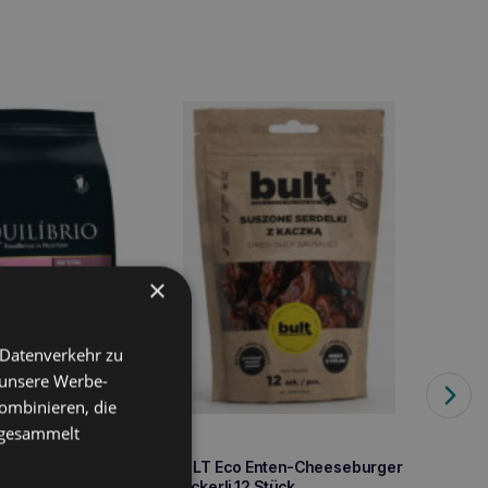
×
 Datenverkehr zu
 unsere Werbe-
ombinieren, die
e gesammelt
ätzchen 2 kg
BULT Eco Enten-Cheeseburger
Leckerli 12 Stück