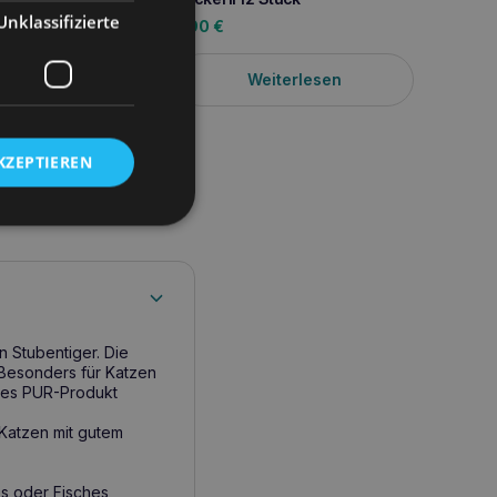
Unklassifizierte
1,90
€
Miamor
lesen
Weiterlesen
Chick
gefrie
2,70
für Kä
KZEPTIEREN
n Stubentiger. Die
 Besonders für Katzen
ines PUR-Produkt
 Katzen mit gutem
es oder Fisches