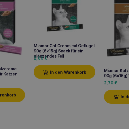
Miamor Cat Cream mit Geflügel
90g (6x15g) Snack für ein
glänzendes Fell
2,60
€
lzcreme
Miamor Katz
In den Warenkorb
ür Katzen
90g (6x15g)
2,70
€
arenkorb
In 