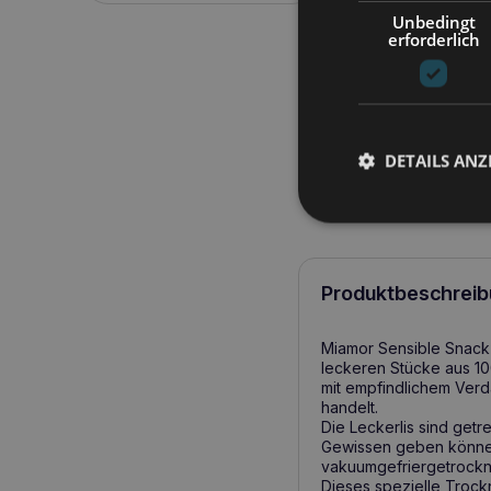
Unbedingt
erforderlich
DETAILS ANZ
Produktbeschreib
Miamor Sensible Snack i
leckeren Stücke aus 10
mit empfindlichem Verd
handelt.
Die Leckerlis sind getr
Gewissen geben können
vakuumgefriergetrocknet
Dieses spezielle Trock