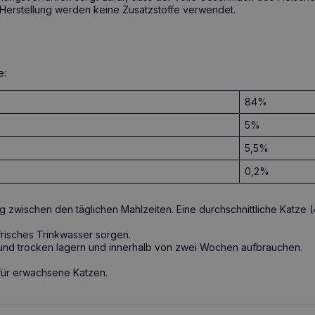
r Herstellung werden keine Zusatzstoffe verwendet.
e:
84%
5%
5,5%
0,2%
g zwischen den täglichen Mahlzeiten. Eine durchschnittliche Katze (4
frisches Trinkwasser sorgen.
und trocken lagern und innerhalb von zwei Wochen aufbrauchen.
 für erwachsene Katzen.