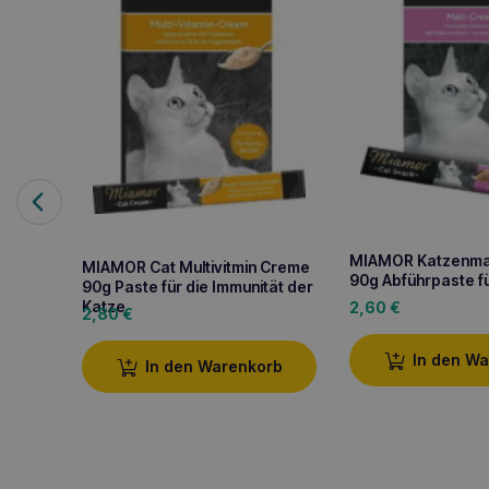
MIAMOR Katzenma
MIAMOR Cat Multivitmin Creme
90g Abführpaste f
90g Paste für die Immunität der
Katze
2,60
€
2,80
€
In den W
In den Warenkorb