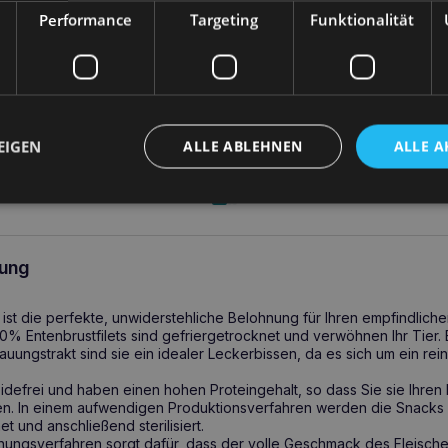
Performance
Targeting
Funktionalität
16,30
€
Weiter
EIGEN
ALLE ABLEHNEN
ALLE A
ung
st die perfekte, unwiderstehliche Belohnung für Ihren empfindliche
0% Entenbrustfilets sind gefriergetrocknet und verwöhnen Ihr Tier.
auungstrakt sind sie ein idealer Leckerbissen, da es sich um ein re
eidefrei und haben einen hohen Proteingehalt, so dass Sie sie Ihren
. In einem aufwendigen Produktionsverfahren werden die Snacks
 und anschließend sterilisiert.
nungsverfahren sorgt dafür, dass der volle Geschmack des Fleisch