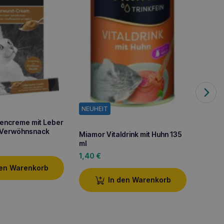
NEUHEIT
NEUHE
encreme mit Leber
 Verwöhnsnack
Miamor Vitaldrink mit Huhn 135
Miamor
ml
135 ml
1,40
€
1,90
€
den Warenkorb
In den Warenkorb