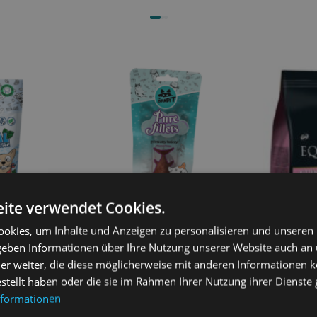
ite verwendet Cookies.
okies, um Inhalte und Anzeigen zu personalisieren und unseren
Stars mit
MR. BANDIT Pure fillets
 geben Informationen über Ihre Nutzung unserer Website auch an
nde 70g
gekochter Thunfisch für Katzen
er weiter, die diese möglicherweise mit anderen Informationen k
30g
1,90
€
estellt haben oder die sie im Rahmen Ihrer Nutzung ihrer Dienst
nformationen
sen
Weiterlesen
Equilibrio K