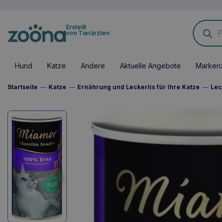
Products
Erstellt
search
von Tierärzten
Hund
Katze
Andere
Aktuelle Angebote
Marken
Startseite
—
Katze
—
Ernährung und Leckerlis für Ihre Katze
—
Lec