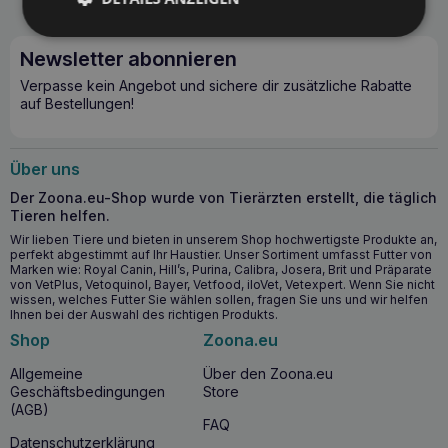
Mo. - Fr. 10:00 - 14:00
Preis pro Anruf gemäß Tarif des Anbieters.
Newsletter abonnieren
Verpasse kein Angebot und sichere dir zusätzliche Rabatte
auf Bestellungen!
Über uns
Der Zoona.eu-Shop wurde von Tierärzten erstellt, die täglich
Tieren helfen.
Wir lieben Tiere und bieten in unserem Shop hochwertigste Produkte an,
perfekt abgestimmt auf Ihr Haustier. Unser Sortiment umfasst Futter von
Marken wie: Royal Canin, Hill’s, Purina, Calibra, Josera, Brit und Präparate
von VetPlus, Vetoquinol, Bayer, Vetfood, iloVet, Vetexpert. Wenn Sie nicht
wissen, welches Futter Sie wählen sollen, fragen Sie uns und wir helfen
Ihnen bei der Auswahl des richtigen Produkts.
Shop
Zoona.eu
Allgemeine
Über den Zoona.eu
Geschäftsbedingungen
Store
(AGB)
FAQ
Datenschutzerklärung