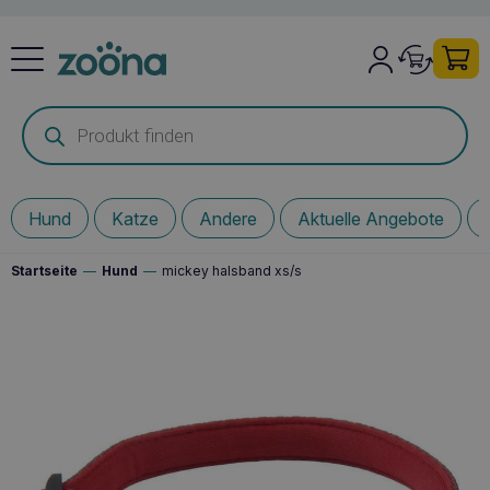
Products
search
Hund
Katze
Andere
Aktuelle Angebote
Startseite
—
Hund
—
mickey halsband xs/s