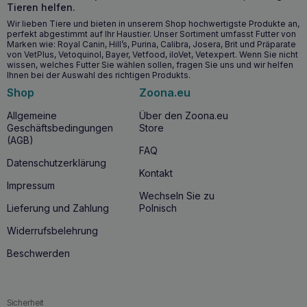
Tieren helfen.
Regt den Appetit an und verhindert das Herausfressen
Wir lieben Tiere und bieten in unserem Shop hochwertigste Produkte an,
von Abfällen.
perfekt abgestimmt auf Ihr Haustier. Unser Sortiment umfasst Futter von
Liefert wichtige Probiotika und Vitamine.
Marken wie: Royal Canin, Hill’s, Purina, Calibra, Josera, Brit und Präparate
von VetPlus, Vetoquinol, Bayer, Vetfood, iloVet, Vetexpert. Wenn Sie nicht
Tonisiert den Verdauungstrakt, die Leber und die
wissen, welches Futter Sie wählen sollen, fragen Sie uns und wir helfen
Bauchspeicheldrüse.
Ihnen bei der Auswahl des richtigen Produkts.
Shop
Zoona.eu
Wann ist es ratsam, mit der Einnahme von
Allgemeine
Über den Zoona.eu
MIKITA Pansen Tabs Megavit zu beginnen?
Geschäftsbedingungen
Store
Der Beginn der Nahrungsergänzung mit
MIKITA Pansen
(AGB)
Tabs Megavit
wird immer dann empfohlen, wenn Sie
bei
FAQ
Ihrem Hund
Appetitprobleme
bemerken, wenn
er dazu
Datenschutzerklärung
Kontakt
neigt, unerwünschte Stoffe zu fressen
, oder wenn er in
Impressum
der Vergangenheit Verdauungsprobleme hatte. Das
Wechseln Sie zu
Produkt wird auch für Hunde empfohlen, die mit
Lieferung und Zahlung
Polnisch
Industriefutter gefüttert werden, um ihren Verdauungstrakt
bei ernährungsbedingten Mangelerscheinungen zu
Widerrufsbelehrung
unterstützen.
Beschwerden
Warum MIKITA Pansen Tabs Megavit?
Wenn Sie sich für
MIKITA Pansen Tabs Megavit 150
Tabletten für Hunde
entscheiden, entscheiden Sie sich
Sicherheit