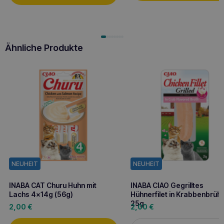
Ähnliche Produkte
NEUHEIT
NEUHEIT
INABA CAT Churu Huhn mit
INABA CIAO Gegrilltes
Lachs 4x14g (56g)
Hühnerfilet in Krabbenbrüh
25g
2,00
€
2,00
€