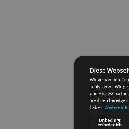
Diese Websei
Wir verwenden Cook
analysieren. Wir g
und Analysepartner
Sie ihnen bereitges
haben.
Weitere Inf
Unbedingt
erforderlich