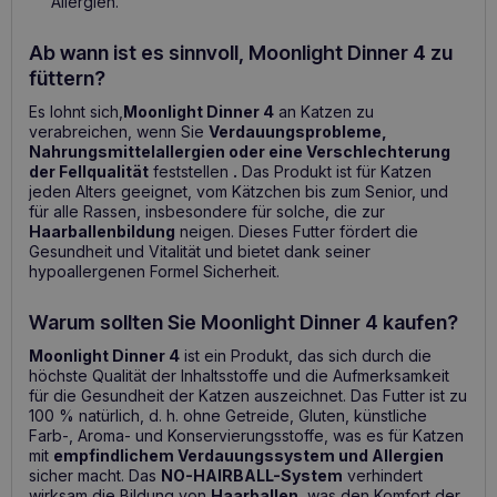
Allergien.
Ab wann ist es sinnvoll, Moonlight Dinner 4 zu
füttern?
Es lohnt sich,
Moonlight Dinner 4
an Katzen zu
verabreichen, wenn Sie
Verdauungsprobleme,
Nahrungsmittelallergien oder eine Verschlechterung
der Fellqualität
feststellen
.
Das Produkt ist für Katzen
jeden Alters geeignet, vom Kätzchen bis zum Senior, und
für alle Rassen, insbesondere für solche, die zur
Haarballenbildung
neigen. Dieses Futter fördert die
Gesundheit und Vitalität und bietet dank seiner
hypoallergenen Formel Sicherheit.
Warum sollten Sie Moonlight Dinner 4 kaufen?
Moonlight Dinner 4
ist ein Produkt, das sich durch die
höchste Qualität der Inhaltsstoffe und die Aufmerksamkeit
für die Gesundheit der Katzen auszeichnet. Das Futter ist zu
100 % natürlich, d. h. ohne Getreide, Gluten, künstliche
Farb-, Aroma- und Konservierungsstoffe, was es für Katzen
mit
empfindlichem Verdauungssystem und Allergien
sicher macht. Das
NO-HAIRBALL-System
verhindert
wirksam die Bildung von
Haarballen
, was den Komfort der