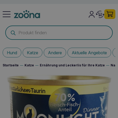
Products
search
Hund
Katze
Andere
Aktuelle Angebote
Startseite
—
Katze
—
Ernährung und Leckerlis für Ihre Katze
—
Nass