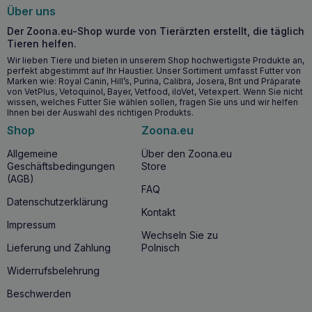
Monoprotein-Proteinquelle (Fasan), ideal für Hunde mit
Über uns
empfindlichem Verdauungssystem oder Allergien.
Der Zoona.eu-Shop wurde von Tierärzten erstellt, die täglich
Weiche Würfel, leicht zu kauen und verdaulich für kleine
Tieren helfen.
Rassen.
Wir lieben Tiere und bieten in unserem Shop hochwertigste Produkte an,
Liefert hochwertiges Protein, das eine gesunde
perfekt abgestimmt auf Ihr Haustier. Unser Sortiment umfasst Futter von
Muskulatur und die allgemeine Kondition des Hundes
Marken wie: Royal Canin, Hill’s, Purina, Calibra, Josera, Brit und Präparate
unterstützt.
von VetPlus, Vetoquinol, Bayer, Vetfood, iloVet, Vetexpert. Wenn Sie nicht
wissen, welches Futter Sie wählen sollen, fragen Sie uns und wir helfen
Ihnen bei der Auswahl des richtigen Produkts.
Wann sollten Sie MR. BANDIT Naturals
Shop
Zoona.eu
Mini Fasan 80g für kleine Rassen?
Allgemeine
Über den Zoona.eu
MR. BANDIT Naturals Mini Fasan 80g für kleine
Rassen
Geschäftsbedingungen
Store
sind eine ausgezeichnete Wahl für alle kleinen
(AGB)
Hunderassen, sowohl für junge als auch für ältere Tiere. Sie
FAQ
sind besonders empfehlenswert für Hunde, die eine
Datenschutzerklärung
Ernährung auf der Grundlage
hochwertiger
,
leicht
Kontakt
verdaulicher Proteine
benötigen, sowie für Hunde, die zu
Impressum
Wechseln Sie zu
Allergien
und
Nahrungsmittelunverträglichkeiten
Lieferung und Zahlung
Polnisch
neigen.
Widerrufsbelehrung
Warum dieses Produkt kaufen?
Beschwerden
Die Wahl von
MR. BANDIT Naturals Mini Fasan 80g für