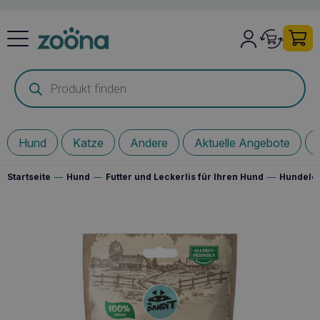
Products
search
Hund
Katze
Andere
Aktuelle Angebote
Startseite
—
Hund
—
Futter und Leckerlis für Ihren Hund
—
Hundelec