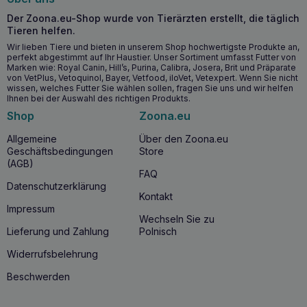
Der Zoona.eu-Shop wurde von Tierärzten erstellt, die täglich
Unterstützt die Entwicklung und den Erhalt der
Tieren helfen.
Muskelmasse dank des hohen Proteingehalts.
Wir lieben Tiere und bieten in unserem Shop hochwertigste Produkte an,
Hilft bei der Aufrechterhaltung eines optimalen
perfekt abgestimmt auf Ihr Haustier. Unser Sortiment umfasst Futter von
Körpergewichts, indem es ein lang anhaltendes
Marken wie: Royal Canin, Hill’s, Purina, Calibra, Josera, Brit und Präparate
Sättigungsgefühl vermittelt.
von VetPlus, Vetoquinol, Bayer, Vetfood, iloVet, Vetexpert. Wenn Sie nicht
Unterstützt die Gesundheit von Haut und Fell durch
wissen, welches Futter Sie wählen sollen, fragen Sie uns und wir helfen
Ihnen bei der Auswahl des richtigen Produkts.
essenzielle Aminosäuren.
Shop
Zoona.eu
Steigert die allgemeine Vitalität und Energie, da es eine
leicht verdauliche Proteinquelle ist.
Allgemeine
Über den Zoona.eu
Geschäftsbedingungen
Store
Wann sollten Sie MR. BANDIT Pure Filets
(AGB)
FAQ
Hühnerbrust für Katzen 30g?
Datenschutzerklärung
Kontakt
Die Verwendung von
MR. BANDIT Pure Filets
Impressum
Hühnerbrust für
Katzen
30g
wird für Katzen jeden Alters
Wechseln Sie zu
empfohlen, die sowohl hochwertige Zutaten als auch einen
Lieferung und Zahlung
Polnisch
ausgezeichneten Geschmack zu schätzen wissen. Dieses
Produkt wird besonders für aktive Katzen empfohlen, die
Widerrufsbelehrung
eine solide Dosis Energie benötigen, sowie für Katzen, die
mit Übergewicht zu kämpfen haben und gesunde,
Beschwerden
kalorienarme Snacks benötigen.