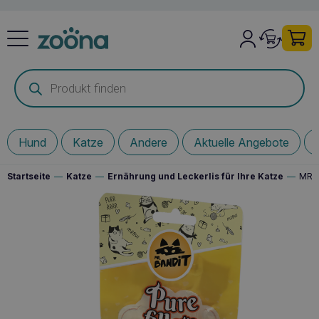
Products
search
Hund
Katze
Andere
Aktuelle Angebote
Startseite
—
Katze
—
Ernährung und Leckerlis für Ihre Katze
—
MR. 