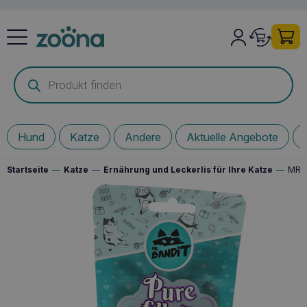
Products
search
Hund
Katze
Andere
Aktuelle Angebote
Startseite
—
Katze
—
Ernährung und Leckerlis für Ihre Katze
—
MR. 