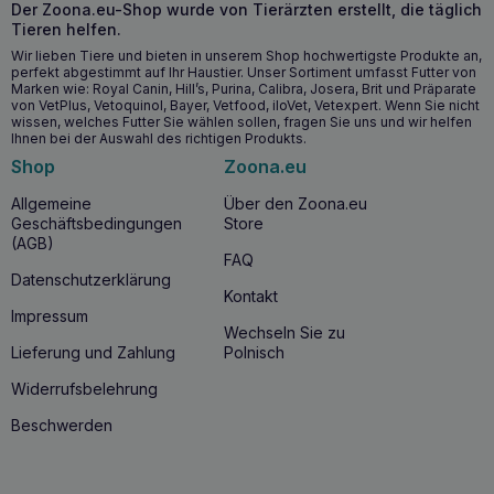
Der Zoona.eu-Shop wurde von Tierärzten erstellt, die täglich
Wichtigste gesundheitliche Vorteile
Tieren helfen.
Steigert die Energie und Vitalität dank des hohen
Wir lieben Tiere und bieten in unserem Shop hochwertigste Produkte an,
Gehalts an leicht verdaulichen Proteinen.
perfekt abgestimmt auf Ihr Haustier. Unser Sortiment umfasst Futter von
Marken wie: Royal Canin, Hill’s, Purina, Calibra, Josera, Brit und Präparate
Unterstützt ein gesundes Herz und eine gesunde
von VetPlus, Vetoquinol, Bayer, Vetfood, iloVet, Vetexpert. Wenn Sie nicht
Sehkraft dank des Gehalts an Omega-3- und Omega-6-
wissen, welches Futter Sie wählen sollen, fragen Sie uns und wir helfen
Fettsäuren.
Ihnen bei der Auswahl des richtigen Produkts.
Fördert eine gesunde Haut und ein glänzendes Fell.
Shop
Zoona.eu
Hilft, das optimale Körpergewicht und die Fitness zu
Allgemeine
Über den Zoona.eu
erhalten.
Geschäftsbedingungen
Store
(AGB)
Wann sollten Sie MR. BANDIT Pure fillets
FAQ
Datenschutzerklärung
gekochter Thunfisch für Katzen 30g?
Kontakt
Impressum
MR. BANDIT Pure fillets cooked tuna for cats 30g
ist die
Wechseln Sie zu
ideale Wahl für Katzen jeden Alters, die nicht nur auf der
Lieferung und Zahlung
Polnisch
Suche nach einem Geschmackserlebnis sind, sondern auch
die richtige Unterstützung für ihre Gesundheit und Fitness
Widerrufsbelehrung
benötigen. MR. BANDIT Pure fillets cooked tuna for cats
30g ist eine exzellente Ergänzung der täglichen Ernährung,
Beschwerden
besonders empfehlenswert für aktive Katzen, die eine
Extraportion Energie benötigen, und für Katzen, die zu
Nahrungsmittelallergien
neigen, da es sich um ein