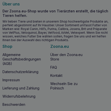
Über uns
Wichtigste gesundheitliche Vorteile
Der Zoona.eu-Shop wurde von Tierärzten erstellt, die täglich
Tieren helfen.
Unterstützt die Gesundheit der Verdauung dank der
hohen Verdaulichkeit der Inhaltsstoffe.
Wir lieben Tiere und bieten in unserem Shop hochwertigste Produkte an,
perfekt abgestimmt auf Ihr Haustier. Unser Sortiment umfasst Futter von
Enthält essentielle Omega-3- und Omega-6-Fettsäuren,
Marken wie: Royal Canin, Hill’s, Purina, Calibra, Josera, Brit und Präparate
die zur Gesundheit der Haut und zu einem glänzenden
von VetPlus, Vetoquinol, Bayer, Vetfood, iloVet, Vetexpert. Wenn Sie nicht
Fell beitragen.
wissen, welches Futter Sie wählen sollen, fragen Sie uns und wir helfen
Ihnen bei der Auswahl des richtigen Produkts.
Reich an hochwertigem Protein, das die Erhaltung einer
optimalen Muskelmasse unterstützt.
Shop
Zoona.eu
Trägt zur Verbesserung der allgemeinen körperlichen
Allgemeine
Über den Zoona.eu
Verfassung und des Wohlbefindens der Katze bei.
Geschäftsbedingungen
Store
(AGB)
Wann sollten Sie MR. BANDIT Pure Filets
FAQ
Datenschutzerklärung
Huhn und Räucherfisch 30g?
Kontakt
Impressum
Die Verwendung von
MR. BANDIT Pure Filets Huhn und
Wechseln Sie zu
geräucherter Fisch 30g
wird für Katzen jeden Alters
Lieferung und Zahlung
Polnisch
empfohlen, insbesondere für Katzen, die Abwechslung und
hohe Qualität in ihrer Ernährung schätzen. Das Produkt
Widerrufsbelehrung
eignet sich hervorragend als
Belohnung
, als
Snack für
zwischendurch
oder als Abwechslung im täglichen
Beschwerden
Speiseplan Ihrer Katze. Unabhängig von ihrem Alter