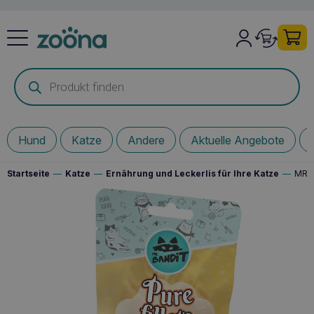
Products
search
Hund
Katze
Andere
Aktuelle Angebote
Startseite
—
Katze
—
Ernährung und Leckerlis für Ihre Katze
—
MR. 