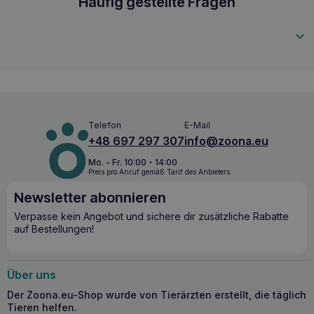
Mr. Smell Erfrischung für Käfig und Katzenklo
Häufig gestellte Fragen
regelmäßige Anwendung des Sprays verlängert die Frische
des Substrats, unabhängig von dessen Art.
5901742100322
Zusammensetzung Aqua, Propylene Glycol, Eucalyptol,
PEG-40 Hydrogenated Castor Oil, Parfum, C9-11 Pareth-6,
PEG/PPG – 27/30 Copolymer, Enzyme, DMDM Hydantoin
(and) MCIT (and) MIT, Lactic Acid.
Vorsichtsmaßnahmen und Anwendungsbedingungen Enthält
Linalool. Kann eine allergische Reaktion hervorrufen.
Nettoinhalt 500 ml.
Telefon
E-Mail
+48 697 297 307
info@zoona.eu
Mo. - Fr. 10:00 - 14:00
Preis pro Anruf gemäß Tarif des Anbieters.
Newsletter abonnieren
Verpasse kein Angebot und sichere dir zusätzliche Rabatte
auf Bestellungen!
Über uns
Der Zoona.eu-Shop wurde von Tierärzten erstellt, die täglich
Tieren helfen.