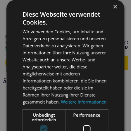
×
Diese Webseite verwendet
Cookies.
Wir verwenden Cookies, um Inhalte und
Mr. Smell Katzenurin-
Mr. Smell Sofa &
Anzeigen zu personalisieren und unseren
Geruchsentferner 500ml
Teppichfleckenentferner 5
Datenverkehr zu analysieren. Wir geben
Katzenurin-Geruchsentferner
entfernt Urinflecken von M
8,60
€
8,60
€
Informationen über Ihre Nutzung unserer
und Teppichen
Website auch an unsere Werbe- und
Analysepartner weiter, die diese
möglicherweise mit anderen
Informationen kombinieren, die Sie ihnen
Ähnliche Produkte
bereitgestellt haben oder die sie im
Rahmen Ihrer Nutzung ihrer Dienste
gesammelt haben.
Weitere Informationen
Unbedingt
Performance
erforderlich