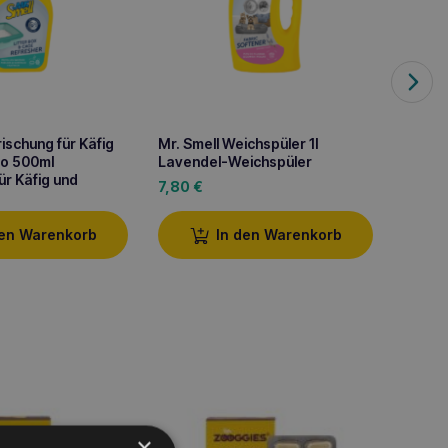
rischung für Käfig
Mr. Smell Weichspüler 1l
lo 500ml
Lavendel-Weichspüler
ür Käfig und
7,80
€
den Warenkorb
In den Warenkorb
×