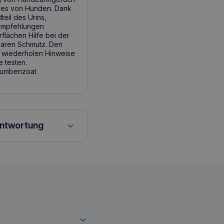
exes von Hunden. Dank
eil des Urins,
. Empfehlungen
lächen Hilfe bei der
aren Schmutz. Den
f wiederholen Hinweise
e testen.
iumbenzoat
antwortung