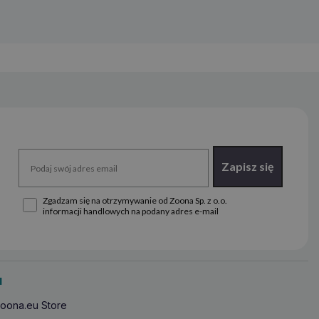
Zapisz się
Zgadzam się na otrzymywanie od Zoona Sp. z o.o.
informacji handlowych na podany adres e-mail
u
oona.eu Store