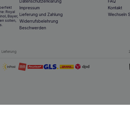
Datenschutzerklärung
FAQ
perfekt
Impressum
Kontakt
ie: Royal
Lieferung und Zahlung
Wechseln S
inol, Bayer,
en sollen,
Widerrufsbelehrung
s.
Beschwerden
Lieferung