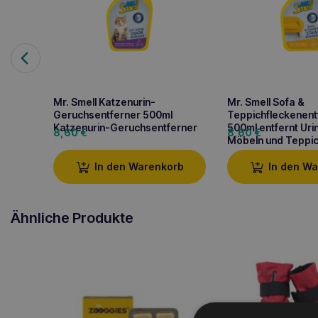
Mr. Smell Katzenurin-
Mr. Smell Sofa &
Geruchsentferner 500ml
Teppichfleckenent
Katzenurin-Geruchsentferner
500ml entfernt Uri
8,60
€
8,60
€
Möbeln und Teppi
In den Warenkorb
In den W
Ähnliche Produkte