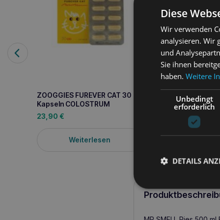
Diese Webse
Wir verwenden Co
analysieren. Wir
Amiplay Hundestiefe
und Analysepartn
Rot
Sie ihnen bereitg
16,10
€
haben.
Weitere I
In den W
ZOOGGIES FUREVER CAT 30
Unbedingt
Kapseln COLOSTRUM
erforderlich
23,90
€
Weiterlesen
DETAILS ANZ
Produktbeschreib
MR SMELL Pies 500 ml E