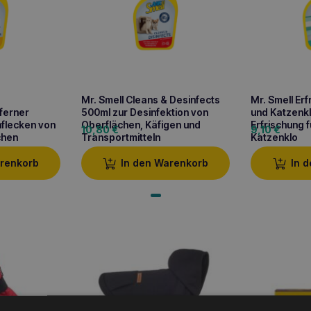
Mr. Smell Cleans & Desinfects
Mr. Smell Erf
ferner
500ml zur Desinfektion von
und Katzenk
nflecken von
Oberflächen, Käfigen und
Erfrischung f
10,80
€
9,10
€
chen
Transportmitteln
Katzenklo
arenkorb
In den Warenkorb
In 