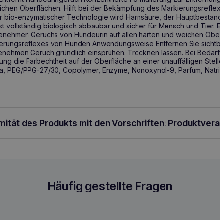
eichen Oberflächen. Hilft bei der Bekämpfung des Markierungsrefl
 bio-enzymatischer Technologie wird Harnsäure, der Hauptbestandt
 ist vollständig biologisch abbaubar und sicher für Mensch und Tier
enehmen Geruchs von Hundeurin auf allen harten und weichen Oberf
rungsreflexes von Hunden Anwendungsweise Entfernen Sie sichtb
enehmen Geruch gründlich einsprühen. Trocknen lassen. Bei Bedar
g die Farbechtheit auf der Oberfläche an einer unauffälligen Stell
, PEG/PPG-27/30, Copolymer, Enzyme, Nonoxynol-9, Parfum, Natr
rmität des Produkts mit den Vorschriften: Produktver
 500ml Hundeurin-Geruchsentferner
Häufig gestellte Fragen