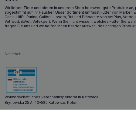
Wir lieben Tiere und bieten in unserem Shop hochwertigste Produkte an, 
abgestimmt auf Ihr Haustier. Unser Sortiment umfasst Futter von Marken w
Canin, Hill’s, Purina, Calibra, Josera, Brit und Präparate von VetPlus, Vetoqu
Vetfood, iloVet, Vetexpert. Wenn Sie nicht wissen, welches Futter Sie wähl
fragen Sie uns und wir helfen Ihnen bei der Auswahl des richtigen Produkt
Sicherheit
Woiwodschaftliches Veterinärinspektorat in Katowice
Brynowska 25 A, 40-585 Katowice, Polen.
Zoona.eu © Alle Rechte vorbehalten.