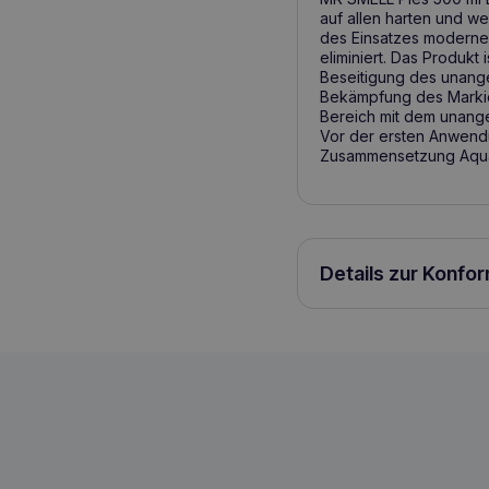
auf allen harten und w
des Einsatzes moderner
eliminiert. Das Produkt
Beseitigung des unang
Bekämpfung des Markie
Bereich mit dem unang
Vor der ersten Anwendun
Zusammensetzung Aqua
Details zur Konfo
Mr. Smell Hundeurin-Geruchsentferner
5901742100209