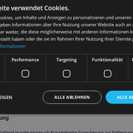
ite verwendet Cookies.
okies, um Inhalte und Anzeigen zu personalisieren und unseren
Amiplay Kapuzensweatshirt
 geben Informationen über Ihre Nutzung unserer Website auch an
l Bristol S
Texas 25 cm Chihuahua
er weiter, die diese möglicherweise mit anderen Informationen k
Schwarz
20,20
€
estellt haben oder die sie im Rahmen Ihrer Nutzung ihrer Dienst
nformationen
Weiterlesen
arenkorb
ZOOGGIES F
Performance
Targeting
Funktionalität
Kapseln C
72,20
€
We
EIGEN
ALLE ABLEHNEN
ALLE A
ung
ntfernt Hundeuringeruch Konzentrierte Formulierung zur Entfernu