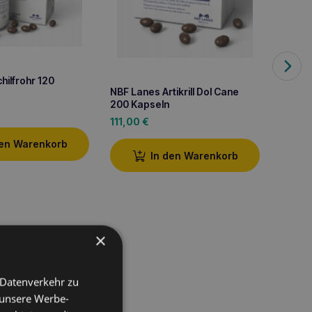
hilfrohr 120
NBF Lanes Artikrill Dol Cane
200 Kapseln
ARTIKR
Kapse
111,00
€
107,1
den Warenkorb
In den Warenkorb
×
 Datenverkehr zu
tützung des
 unsere Werbe-
(EPA) aus Fischöl, die
ls
unterstützen.