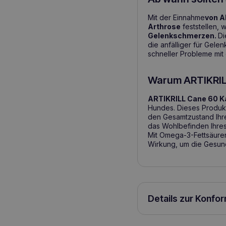
Mit der Einnahme
von A
Arthrose
feststellen, w
Gelenkschmerzen.
Di
die anfälliger für Gel
schneller Probleme m
Warum ARTIKRIL
ARTIKRILL Cane 60 
Hundes. Dieses Produkt
den Gesamtzustand Ihre
das Wohlbefinden Ihres
Mit Omega-3-Fettsäuren
Wirkung, um die Gesund
Details zur Konfo