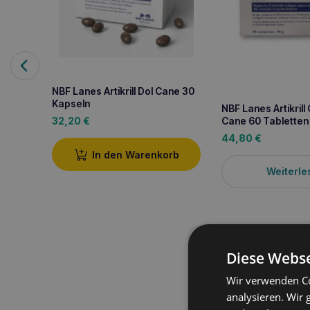
NBF Lanes Artikrill Dol Cane 30
Kapseln
NBF Lanes Artikrill
Cane 60 Tabletten
32,20
€
44,80
€
In den Warenkorb
Weiterle
Produktbeschreib
Diese Webse
Wir verwenden Co
ARTIKRILL Cane 60 
analysieren. Wir
Gelenkstoffwechsels b
eine entzündungsh