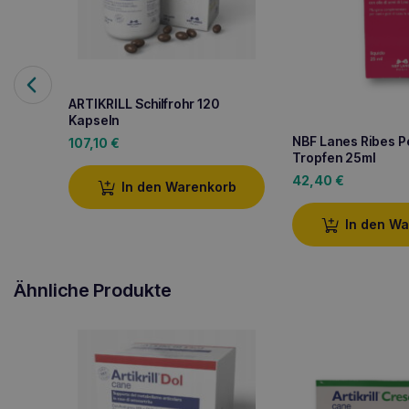
ARTIKRILL Schilfrohr 120
Kapseln
NBF Lanes Ribes P
107,10
€
Tropfen 25ml
42,40
€
In den Warenkorb
In den W
Ähnliche Produkte