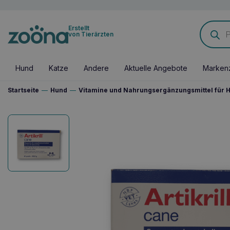
Products
Erstellt
search
von Tierärzten
Hund
Katze
Andere
Aktuelle Angebote
Marken
Startseite
—
Hund
—
Vitamine und Nahrungsergänzungsmittel für 