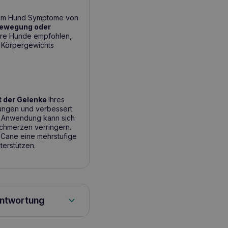
hrem Hund Symptome von
tbewegung oder
ere Hunde empfohlen,
s Körpergewichts
t der Gelenke
Ihres
ungen und verbessert
er Anwendung kann sich
chmerzen verringern.
L Cane eine mehrstufige
erstützen.
antwortung