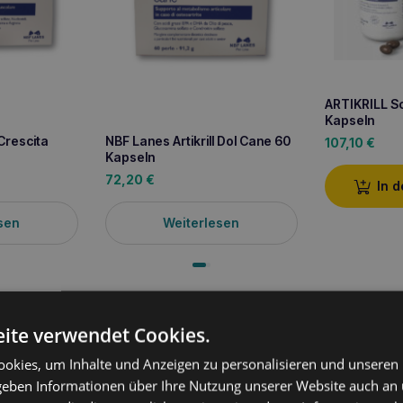
ARTIKRILL Sc
Kapseln
 Crescita
NBF Lanes Artikrill Dol Cane 60
107,10
€
Kapseln
72,20
€
In 
sen
Weiterlesen
ung
ite verwendet Cookies.
okies, um Inhalte und Anzeigen zu personalisieren und unseren
Kapseln
ist ein Nahrungsergänzungsmittel für Hunde, das zur Unters
 geben Informationen über Ihre Nutzung unserer Website auch an
ei
Osteoarthrose
entwickelt wurde. Es enthält Omega-3-Fettsäuren 
emmende
Wirkung haben und
die Regeneration des Gelenkknorpe