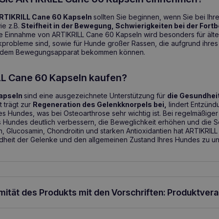
RTIKRILL Cane 60 Kapseln
sollten Sie beginnen, wenn Sie bei I
ie z.B.
Steifheit in der Bewegung, Schwierigkeiten bei der For
e Einnahme von ARTIKRILL Cane 60 Kapseln wird besonders für ält
enkprobleme sind, sowie für Hunde großer Rassen, die aufgrund ihre
it dem Bewegungsapparat bekommen können.
L Cane 60 Kapseln kaufen?
Kapseln
sind eine ausgezeichnete Unterstützung für
die Gesundhei
 trägt zur
Regeneration des Gelenkknorpels bei,
lindert Entzünd
s Hundes, was bei Osteoarthrose sehr wichtig ist. Bei regelmäßig
 Hundes deutlich verbessern, die Beweglichkeit erhöhen und die S
, Glucosamin, Chondroitin und starken Antioxidantien hat ARTIKRIL
heit der Gelenke und den allgemeinen Zustand Ihres Hundes zu unt
rmität des Produkts mit den Vorschriften: Produktver