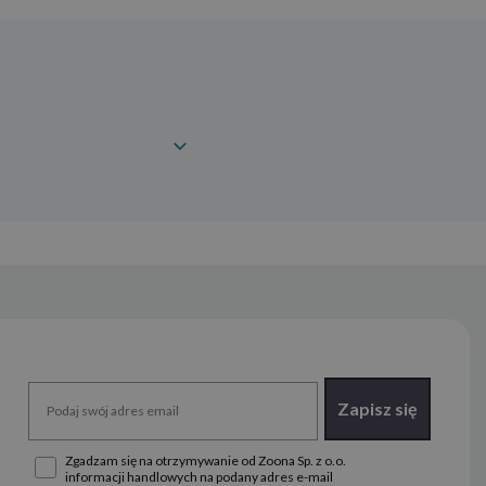
Zapisz się
Zgadzam się na otrzymywanie od Zoona Sp. z o.o.
informacji handlowych na podany adres e-mail