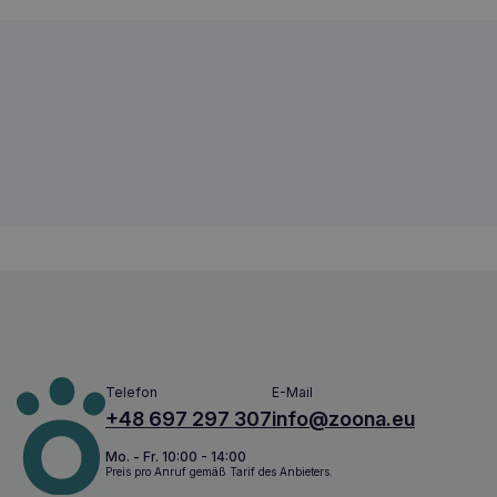
NBF Lanes ARTIKRILL Schilfrohr 60 Kap
8056590980019
Telefon
E-Mail
+48 697 297 307
info@zoona.eu
Mo. - Fr. 10:00 - 14:00
Preis pro Anruf gemäß Tarif des Anbieters.