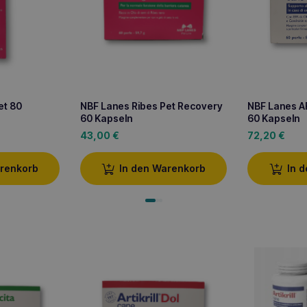
et 80
NBF Lanes Ribes Pet Recovery
NBF Lanes AR
60 Kapseln
60 Kapseln
43,00
€
72,20
€
arenkorb
In den Warenkorb
In 