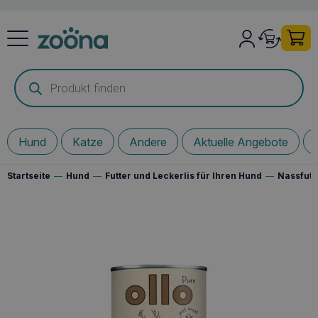
Products
search
Hund
Katze
Andere
Aktuelle Angebote
Startseite
—
Hund
—
Futter und Leckerlis für Ihren Hund
—
Nassfutt