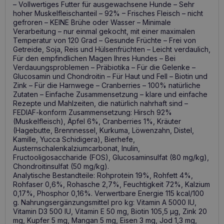
– Vollwertiges Futter für ausgewachsene Hunde – Sehr
hoher Muskelfleischanteil – 92% – Frisches Fleisch – nicht
gefroren – KEINE Brühe oder Wasser – Minimale
Verarbeitung – nur einmal gekocht, mit einer maximalen
Temperatur von 120 Grad – Gesunde Früchte – Frei von
Getreide, Soja, Reis und Hülsenfrüchten – Leicht verdaulich,
Für den empfindlichen Magen Ihres Hundes – Bei
Verdauungsproblemen – Präbiotika – Für die Gelenke –
Glucosamin und Chondroitin – Für Haut und Fell – Biotin und
Zink – Für die Harnwege – Cranberries – 100% natürliche
Zutaten – Einfache Zusammensetzung – klare und einfache
Rezepte und Mahlzeiten, die natürlich nahrhaft sind –
FEDIAF-konform Zusammensetzung: Hirsch 92%
(Muskelfleisch), Äpfel 6%, Cranberries 1%, Kräuter
(Hagebutte, Brennnessel, Kurkuma, Löwenzahn, Distel,
Kamille, Yucca Schidigera), Bierhefe,
Austernschalenkalziumcarbonat, Inulin,
Fructooligosaccharide (FOS), Glucosaminsulfat (80 mg/kg),
Chondroitinsulfat (50 mg/kg).
Analytische Bestandteile: Rohprotein 19%, Rohfett 4%,
Rohfaser 0,6%, Rohasche 2,7%, Feuchtigkeit 72%, Kalzium
0,17%, Phosphor 0,16%. Verwertbare Energie 115 kcal/100
g. Nahrungsergänzungsmittel pro kg: Vitamin A 5000 IU,
Vitamin D3 500 IU, Vitamin E 50 mg, Biotin 105,5 µg, Zink 20
mg, Kupfer 5 mg, Mangan 5 mg, Eisen 3 mg, Jod 1,3 mg,