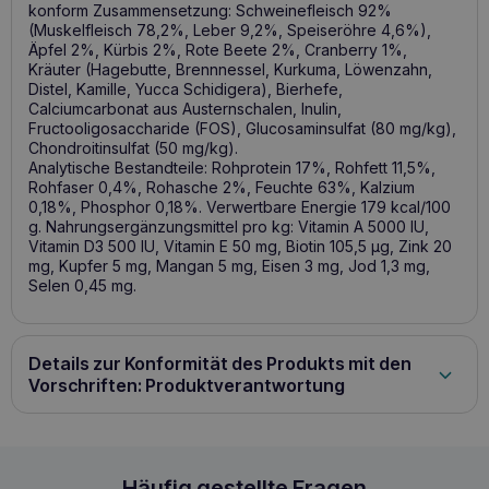
konform Zusammensetzung: Schweinefleisch 92%
(Muskelfleisch 78,2%, Leber 9,2%, Speiseröhre 4,6%),
Äpfel 2%, Kürbis 2%, Rote Beete 2%, Cranberry 1%,
Kräuter (Hagebutte, Brennnessel, Kurkuma, Löwenzahn,
Distel, Kamille, Yucca Schidigera), Bierhefe,
Calciumcarbonat aus Austernschalen, Inulin,
Fructooligosaccharide (FOS), Glucosaminsulfat (80 mg/kg),
Chondroitinsulfat (50 mg/kg).
Analytische Bestandteile: Rohprotein 17%, Rohfett 11,5%,
Rohfaser 0,4%, Rohasche 2%, Feuchte 63%, Kalzium
0,18%, Phosphor 0,18%. Verwertbare Energie 179 kcal/100
g. Nahrungsergänzungsmittel pro kg: Vitamin A 5000 IU,
Vitamin D3 500 IU, Vitamin E 50 mg, Biotin 105,5 µg, Zink 20
mg, Kupfer 5 mg, Mangan 5 mg, Eisen 3 mg, Jod 1,3 mg,
Selen 0,45 mg.
Details zur Konformität des Produkts mit den
Vorschriften: Produktverantwortung
Ollo Pure Pork 400g Mono-Protein für Hunde mi
Häufig gestellte Fragen