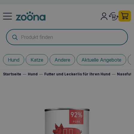
Products
search
Hund
Katze
Andere
Aktuelle Angebote
Startseite
—
Hund
—
Futter und Leckerlis für Ihren Hund
—
Nassfutt