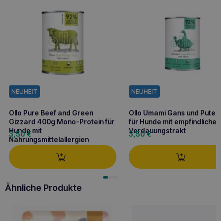
NEUHEIT
NEUHEIT
Ollo Pure Beef and Green
Ollo Umami Gans und Pute 
Gizzard 400g Mono-Protein für
für Hunde mit empfindliche
Hunde mit
Verdauungstrakt
3,50
€
3,50
€
Nahrungsmittelallergien
Ähnliche Produkte