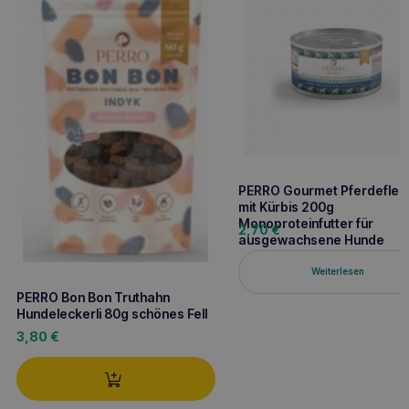
PERRO Gourmet Pferdeflei
mit Kürbis 200g
Monoproteinfutter für
2,70
€
ausgewachsene Hunde
Weiterlesen
PERRO Bon Bon Truthahn
Hundeleckerli 80g schönes Fell
3,80
€