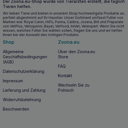
Der Zoona.eu-Shop wurde von Tierärzten erstellt, die täglich
Tieren helfen.
Wir lieben Tiere und bieten in unserem Shop hochwertigste Produkte an,
perfekt abgestimmt auf Ihr Haustier. Unser Sortiment umfasst Futter von
Marken wie: Royal Canin, Hill’s, Purina, Calibra, Josera, Brit und Präparate
von VetPlus, Vetoquinol, Bayer, Vetfood, iloVet, Vetexpert. Wenn Sie nicht
wissen, welches Futter Sie wählen sollen, fragen Sie uns und wir helfen
Ihnen bei der Auswahl des richtigen Produkts.
Shop
Zoona.eu
Allgemeine
Über den Zoona.eu
Geschäftsbedingungen
Store
(AGB)
FAQ
Datenschutzerklärung
Kontakt
Impressum
Wechseln Sie zu
Lieferung und Zahlung
Polnisch
Widerrufsbelehrung
Beschwerden