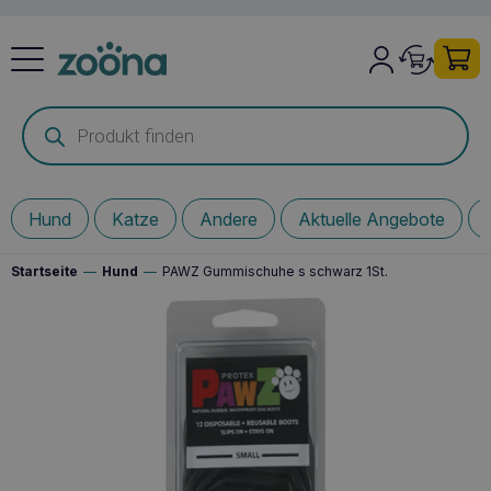
Products
search
Hund
Katze
Andere
Aktuelle Angebote
Startseite
—
Hund
—
PAWZ Gummischuhe s schwarz 1St.