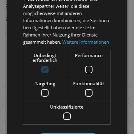
Analysepartner weiter, die diese
PAWZ Gummistiefel klein 1 Stück
PAWZ Gummistiefel xs
möglicherweise mit anderen
2,60
€
Informationen kombinieren, die Sie ihnen
2,70
€
bereitgestellt haben oder die sie im
Weiterlesen
Rahmen Ihrer Nutzung ihrer Dienste
Weiterlesen
gesammelt haben.
Weitere Informationen
Unbedingt
Performance
erforderlich
Targeting
Funktionalität
Produktbeschreibung
BESCHREIBUNG: Wiederverwendbare, wasserdichte,
biologisch abbaubare Hundeschuhe aus Naturkautschuk,
Unklassifizierte
Details zur Konformität des Produkts mit den
PAWZ sind die weltweit einzigen wiederverwendbaren und
wegwerfbaren wasserdichten Hundeschuhe. Sie werden
Vorschriften: Produktverantwortung
aus Naturkautschuk hergestellt und sind zu 100 %
biologisch abbaubar. PAWZ sind so konzipiert, dass sie
einfach anzuziehen sind und ohne Reißverschlüsse oder