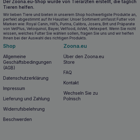
Der Zoona.eu-Shop wurde von Tierärzten erstellt, die täglich
Tieren helfen.
Wir lieben Tiere und bieten in unserem Shop hochwertigste Produkte an,
perfekt abgestimmt auf Ihr Haustier. Unser Sortiment umfasst Futter von
Marken wie: Royal Canin, Hill’s, Purina, Calibra, Josera, Brit und Präparate
von VetPlus, Vetoquinol, Bayer, Vetfood, iloVet, Vetexpert. Wenn Sie nicht
wissen, welches Futter Sie wählen sollen, fragen Sie uns und wir helfen
Ihnen bei der Auswahl des richtigen Produkts.
Shop
Zoona.eu
Allgemeine
Über den Zoona.eu
Geschäftsbedingungen
Store
(AGB)
FAQ
Datenschutzerklärung
Kontakt
Impressum
Wechseln Sie zu
Lieferung und Zahlung
Polnisch
Widerrufsbelehrung
Beschwerden