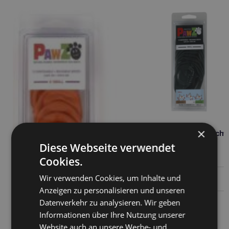
×
PAWZ Gummischuhe s schw
1St.
Diese Webseite verwendet
2,70
€
Cookies.
Wir verwenden Cookies, um Inhalte und
Weiterlesen
Anzeigen zu personalisieren und unseren
Datenverkehr zu analysieren. Wir geben
Informationen über Ihre Nutzung unserer
Website auch an unsere Werbe- und