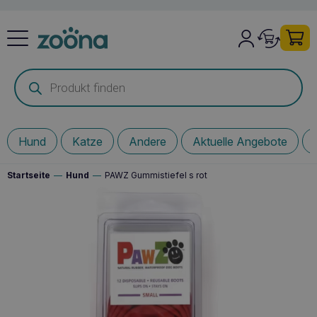
Products
search
Hund
Katze
Andere
Aktuelle Angebote
Startseite
—
Hund
—
PAWZ Gummistiefel s rot