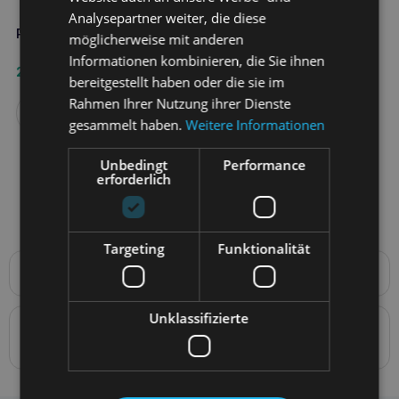
Analysepartner weiter, die diese
PAWZ Gummistiefel xs
möglicherweise mit anderen
Informationen kombinieren, die Sie ihnen
2,70
€
bereitgestellt haben oder die sie im
Rahmen Ihrer Nutzung ihrer Dienste
Weiterlesen
gesammelt haben.
Weitere Informationen
Unbedingt
Performance
erforderlich
Targeting
Funktionalität
Produktbeschreibung
BESCHREIBUNG: Wiederverwendbare, wasserdichte,
biologisch abbaubare Hundeschuhe aus Naturkautschuk,
Unklassifizierte
Details zur Konformität des Produkts mit den
PAWZ sind die weltweit einzigen wiederverwendbaren und
wegwerfbaren wasserdichten Hundeschuhe. Sie werden
Vorschriften: Produktverantwortung
aus Naturkautschuk hergestellt und sind zu 100 %
biologisch abbaubar. PAWZ sind so konzipiert, dass sie
einfach anzuziehen sind und ohne Reißverschlüsse oder