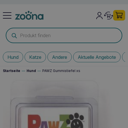
Products
search
Hund
Katze
Andere
Aktuelle Angebote
Startseite
—
Hund
—
PAWZ Gummistiefel xs