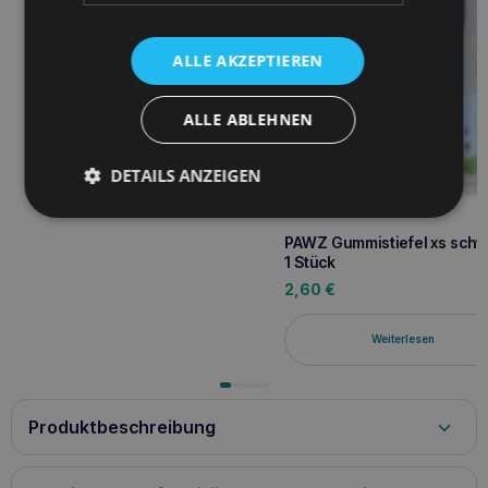
ALLE AKZEPTIEREN
ALLE ABLEHNEN
DETAILS ANZEIGEN
PAWZ Gummistiefel xs sch
1 Stück
2,60
€
Weiterlesen
Produktbeschreibung
BESCHREIBUNG: Wiederverwendbare, wasserdichte,
biologisch abbaubare Hundeschuhe aus Naturkautschuk,