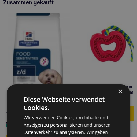
Zusammen gekauft
HIPHOP Zahnspielzeug in
×
Apfelform für Welpen 8cm
Diese Webseite verwendet
4,90
€
Cookies.
HILL’S
Wir verwenden Cookies, um Inhalte und
Lebensmittelüberempfindlichkeiten
z/d 1kg MINI
Anzeigen zu personalisieren und unseren
14,20
€
Datenverkehr zu analysieren. Wir geben