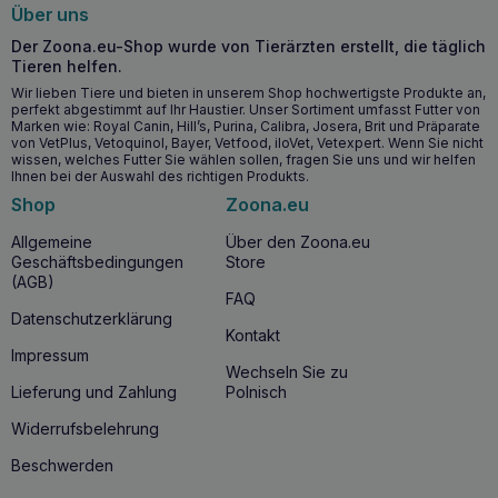
Über uns
Wichtigste gesundheitliche Vorteile
Der Zoona.eu-Shop wurde von Tierärzten erstellt, die täglich
Tieren helfen.
Hypoallergene Rezeptur auf der Basis von Hirschfleisch,
Wir lieben Tiere und bieten in unserem Shop hochwertigste Produkte an,
geeignet für Hunde mit Nahrungsmittelallergien
perfekt abgestimmt auf Ihr Haustier. Unser Sortiment umfasst Futter von
Marken wie: Royal Canin, Hill’s, Purina, Calibra, Josera, Brit und Präparate
Hoher Gehalt an B-Vitaminen, Zink, Eisen und Magnesium
von VetPlus, Vetoquinol, Bayer, Vetfood, iloVet, Vetexpert. Wenn Sie nicht
zur Unterstützung der Hautgesundheit, des Immunsystems
wissen, welches Futter Sie wählen sollen, fragen Sie uns und wir helfen
und des Stoffwechsels
Ihnen bei der Auswahl des richtigen Produkts.
Fettarm, unterstützt Gewichtserhaltung und Fitness
Shop
Zoona.eu
Superfoods, wie Chia und Algen, stärken das Immunsystem
Allgemeine
Über den Zoona.eu
und unterstützen gesunde Gelenke
Geschäftsbedingungen
Store
(AGB)
FAQ
Ab wann ist es sinnvoll, PERRO Gourmet Hirsch
Datenschutzerklärung
mit Zucchini 400g zu füttern?
Kontakt
Impressum
PERRO Gourmet Deer mit Zucchini
400g sollte in den
Wechseln Sie zu
Speiseplan Ihres ausgewachsenen Hundes aufgenommen
Lieferung und Zahlung
Polnisch
werden, insbesondere wenn er zu
Futtermittelallergien
neigt oder magere Proteine zur Gewichtskontrolle benötigt.
Widerrufsbelehrung
Dieses Futter ist für ausgewachsene Hunde aller Rassen
geeignet, die eine gesunde und verdauliche Ernährung
Beschwerden
benötigen, die alle notwendigen Nährstoffe liefert.