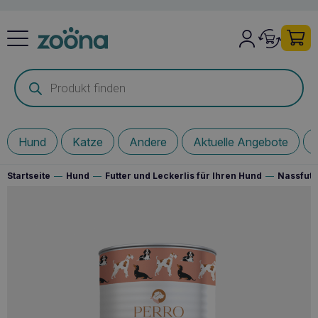
Products
search
Hund
Katze
Andere
Aktuelle Angebote
Startseite
—
Hund
—
Futter und Leckerlis für Ihren Hund
—
Nassfutt