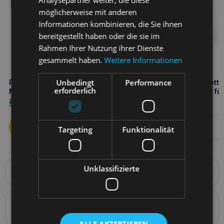
möglicherweise mit anderen
Informationen kombinieren, die Sie ihnen
bereitgestellt haben oder die sie im
Rahmen Ihrer Nutzung ihrer Dienste
gesammelt haben.
Weitere Informationen
Unbedingt
Performance
PERRO Ente mit Karotten 800g
PERRO Kabeljau mit Karotte
erforderlich
Monoproteinfutter für
850g Monoproteinfutter für
ausgewachsene Hunde
ausgewachsene Hunde
5,10
€
6,40
€
Weiterlesen
Targeting
Funktionalität
Unklassifizierte
Produktbeschreibung
PERRO Gourmet Deer mit Zucchini
400g ist ein
hochwertiges, vollwertiges Nassfutter für ausgewachsene
Details zur Konformität des Produkts mit den
Hunde aller Rassen, insbesondere für solche mit
empfindlichem Verdauungssystem
und besonderen
Vorschriften: Produktverantwortung
Ernährungsbedürfnissen. Das Futter basiert auf Zucchini,
ALLE AKZEPTIEREN