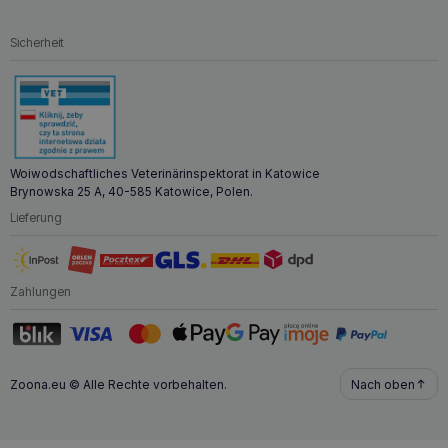
Warum sollten Sie PERRO Gourmet Deerhound
Sicherheit
Futter mit Zucchini 400g kaufen?
PERRO Gourmet Hirsch mit Zucchini
400g ist eine gute
Wahl für erwachsene Hundebesitzer, die ihren Tieren eine
gesunde und schmackhafte Ernährung auf Basis einer
Monoproteinformel mit Hirsch bieten möchten. Dieses Futter
ist getreidefrei und damit auch für Hunde mit
empfindlichem Verdauungssystem
geeignet. Dank
Woiwodschaftliches Veterinärinspektorat in Katowice
seines geringen Fettgehalts trägt es zur Erhaltung eines
Brynowska 25 A, 40-585 Katowice, Polen.
gesunden Gewichts bei. Der Zusatz von Superfoods wie
Lieferung
Chiasamen und Algen unterstützt die Funktion der Gelenke
und des Immunsystems. Der hohe Fleischanteil und der
niedrige Kaloriengehalt machen das Futter ideal für Hunde,
die mageres Eiweiß und eine besondere Ernährungsweise
Zahlungen
benötigen. Das Produkt erfüllt die Anforderungen selbst
der anspruchsvollsten Haustiere, die ein gesundes und
leckeres Futter benötigen.
Zoona.eu © Alle Rechte vorbehalten.
Nach oben