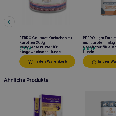
PERRO Gourmet Kaninchen mit
PERRO Light Ente 
Karotten 200g
monoproteinhaltig
Monoproteinfutter für
Nassfutter für au
2,70
€
4,90
€
ausgewachsene Hunde
Hunde
In den Warenkorb
In den W
Ähnliche Produkte