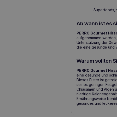
Superfoods, 
Ab wann ist es s
PERRO Gourmet Hirsc
aufgenommen werden, 
Unterstützung der Gewi
die eine gesunde und v
Warum sollten S
PERRO Gourmet Hirsc
eine gesunde und schma
Dieses Futter ist getre
seines geringen Fettge
Chiasamen und Algen un
niedrige Kaloriengehal
Ernährungsweise benöti
gesundes und leckeres 