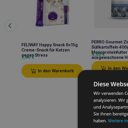
PERRO Gourmet Zi
FELIWAY Happy Snack 6x15g
Süßkartoffeln 400
Creme-Snack für Katzen
Monoproteinfutter 
4,50
€
gegen Stress
7,80
€
ausgewachsene H
In den W
In den Warenkorb
Diese Webse
Wir verwenden Co
analysieren. Wir
Produktbeschreib
und Analysepartn
Sie ihnen bereitg
PERRO Gourmet Deer 
haben.
Weitere I
Hunde aller Rassen, in
Ernährungsbedürfnissen.