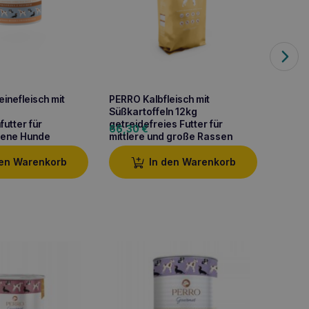
inefleisch mit
PERRO Kalbfleisch mit
PERRO
g
Süßkartoffeln 12kg
Süßkar
utter für
getreidefreies Futter für
Monopr
66,30
€
7,10
€
ene Hunde
mittlere und große Rassen
ausge
den Warenkorb
In den Warenkorb