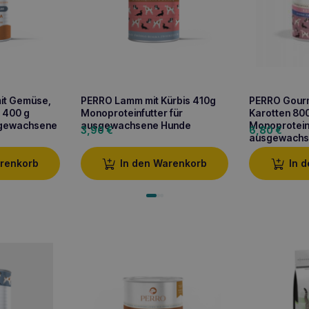
mit Gemüse,
PERRO Lamm mit Kürbis 410g
PERRO Gourm
, 400 g
Monoproteinfutter für
Karotten 80
sgewachsene
ausgewachsene Hunde
Monoproteinf
3,90
€
6,80
€
ausgewachs
arenkorb
In den Warenkorb
In 