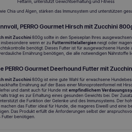
Fettarm, unterstützt Gewichtserhaltung und Fitness
wie Chia und Algen, stärken das Immunsystem und unterstützen ge
innvoll, PERRO Gourmet Hirsch mit Zucchini 800
h mit Zucchini
800g sollte in den Speiseplan Ihres ausgewachse
insbesondere wenn er zu
Futtermittelallergien
neigt oder mager
chtskontrolle benötigt. Dieses Futter ist für ausgewachsene Hunde 
erdauliche Ernährung benötigen, die alle notwendigen Nährstoffe lie
ie PERRO Gourmet Deerhound Futter mit Zucchi
h mit Zucchini
800g ist eine gute Wahl für erwachsene Hundebesit
ckhafte Ernährung auf der Basis einer Monoproteinformel mit Hirs
idefrei und damit auch für Hunde mit
empfindlichem Verdauungss
halts trägt es zur Erhaltung eines gesunden Gewichts bei. Der Zusa
terstützt die Funktion der Gelenke und des Immunsystems. Der hohe
t machen das Futter ideal für Hunde, die mageres Eiweiß und eine 
gen. Das Produkt erfüllt die Anforderungen selbst der anspruchsvoll
Futter benötigen.