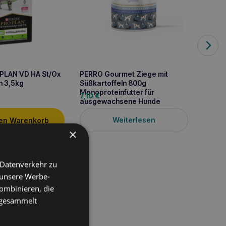
PLAN VD HA St/Ox
PERRO Gourmet Ziege mit
PURIN
n 3,5kg
Süßkartoffeln 800g
Nieren
Monoproteinfutter für
5kg
7,10
€
49,4
ausgewachsene Hunde
Weiterlesen
den Warenkorb
×
 Datenverkehr zu
 unsere Werbe-
ombinieren, die
e gesammelt
für ausgewachsene
d besonderen
ein liefert und reich an