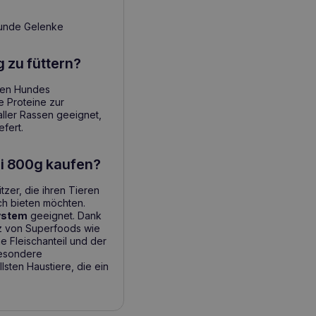
sunde Gelenke
g zu füttern?
nen Hundes
e Proteine zur
aller Rassen geeignet,
fert.
ni 800g kaufen?
zer, die ihren Tieren
ch bieten möchten.
ystem
geeignet. Dank
tz von Superfoods wie
 Fleischanteil und der
besondere
sten Haustiere, die ein