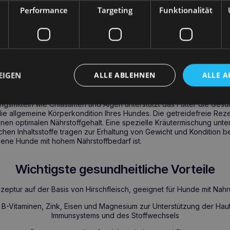
n wie Zink, Magnesium und B-Vitaminen ist. Es ist die ideale Wahl fü
Performance
Targeting
Funktionalität
n und Neigung zu Übergewicht
, und dank seiner außergewöhnliche
ischsten Haustiere zufrieden stellen.
rsch mit Zucchini 800g – ein vollwertiges Futt
der Gesundheit von ausgewachsenen Hunden
EIGEN
ALLE ABLEHNEN
ALLE A
h mit Zucchini 800g
bietet eine Mono-Protein-Formel, die
allerg
esunde Verdauung unterstützt.
Mit einer Kombination aus Hirsch
gsmitteln wie Chiasamen und Algen unterstützt das Futter die Gesu
e allgemeine Körperkondition Ihres Hundes. Die getreidefreie Rezept
inen optimalen Nährstoffgehalt. Eine spezielle Kräutermischung unte
chen Inhaltsstoffe tragen zur Erhaltung von Gewicht und Kondition b
sene Hunde mit hohem Nährstoffbedarf ist.
Wichtigste gesundheitliche Vorteile
eptur auf der Basis von Hirschfleisch, geeignet für Hunde mit Nahru
 B-Vitaminen, Zink, Eisen und Magnesium zur Unterstützung der Hau
Immunsystems und des Stoffwechsels