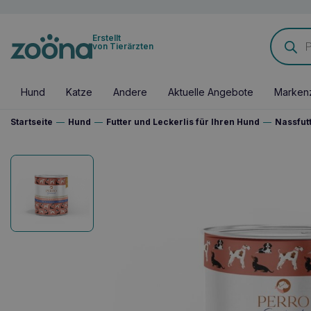
Products
Erstellt
search
von Tierärzten
Hund
Katze
Andere
Aktuelle Angebote
Marken
Startseite
—
Hund
—
Futter und Leckerlis für Ihren Hund
—
Nassfut