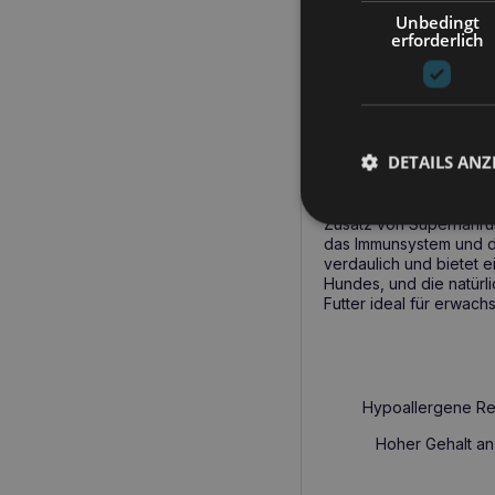
Mineralien und Vitamine
Unbedingt
Futtermittelallergie
erforderlich
wird es auch die wähler
PERRO Gourmet Hi
Unterstützung 
DETAILS ANZ
PERRO Gourmet Hirsc
vermeidet und eine g
Zusatz von Supernahrun
das Immunsystem und di
verdaulich und bietet e
Hundes, und die natürli
Futter ideal für erwach
Hypoallergene Rez
Hoher Gehalt an