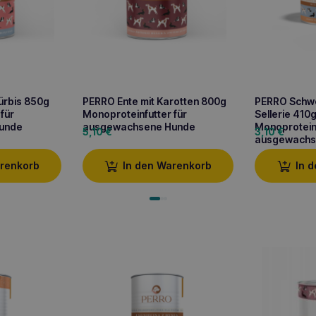
ürbis 850g
PERRO Ente mit Karotten 800g
PERRO Schwe
für
Monoproteinfutter für
Sellerie 410
unde
ausgewachsene Hunde
Monoproteinf
5,10
€
3,10
€
ausgewachs
arenkorb
In den Warenkorb
In 