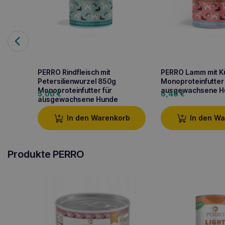
PERRO Rindfleisch mit
PERRO Lamm mit K
Petersilienwurzel 850g
Monoproteinfutter 
Monoproteinfutter für
ausgewachsene H
5,00
€
6,40
€
ausgewachsene Hunde
In den Warenkorb
In den W
Produkte PERRO