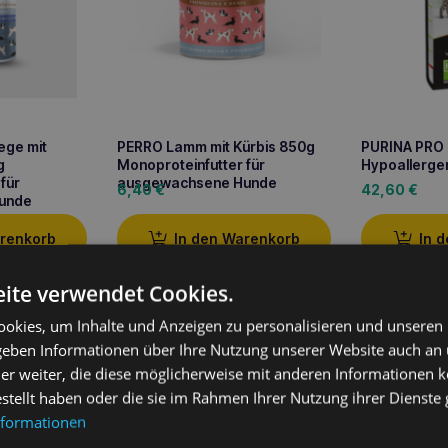
ege mit
PERRO Lamm mit Kürbis 850g
PURINA PRO 
g
Monoproteinfutter für
Hypoallerge
für
ausgewachsene Hunde
6,40
€
42,60
€
unde
arenkorb
In den Warenkorb
In 
ite verwendet Cookies.
okies, um Inhalte und Anzeigen zu personalisieren und unseren
 geben Informationen über Ihre Nutzung unserer Website auch an
ung
er weiter, die diese möglicherweise mit anderen Informationen k
estellt haben oder die sie im Rahmen Ihrer Nutzung ihrer Dienst
mit Zucchini
800g ist ein hochwertiges, vollwertiges Nassfutter 
nformationen
sbesondere für solche mit
empfindlichem Verdauungssystem
un
 Das Futter basiert auf Zucchini, die gut verdauliches, mageres Prot