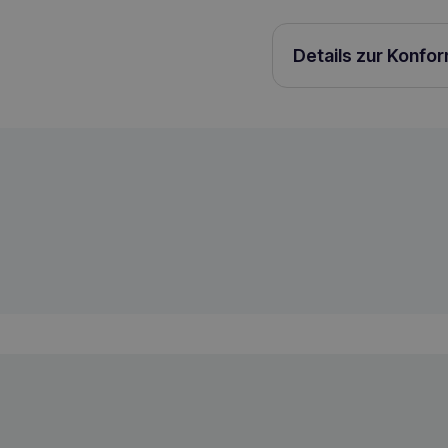
Details zur Konfo
PERRO Gourmet Deer mit Zucchini 800
5904533543469