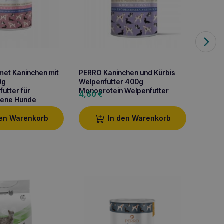
et Kaninchen mit
PERRO Kaninchen und Kürbis
PERRO 
0g
Welpenfutter 400g
Seller
utter für
Monoprotein Welpenfutter
Monopr
4,60
€
4,70
ene Hunde
ausge
den Warenkorb
In den Warenkorb