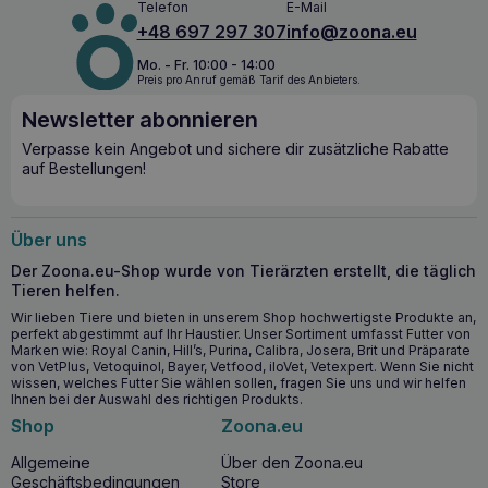
Telefon
E-Mail
Unterstützung der Haut- und Fellgesundheit
: Lachsöl
+48 697 297 307
info@zoona.eu
und Chiasamen liefern essenzielle Omega-3- und
Omega-6-Fettsäuren, die eine gesunde Haut und ein
Mo. - Fr. 10:00 - 14:00
glänzendes Fell unterstützen.
Preis pro Anruf gemäß Tarif des Anbieters.
Entzündungshemmende Eigenschaften
: Die
Newsletter abonnieren
Linolensäure im Kaninchenfleisch und die Antioxidantien
aus den Chiasamen wirken entzündungshemmend und
Verpasse kein Angebot und sichere dir zusätzliche Rabatte
unterstützen die Gesundheit der Gelenke.
auf Bestellungen!
Unterstützt die Verdauung
: Zichorieninulin und
Meeresalgen unterstützen das reibungslose
Funktionieren des Verdauungssystems und tragen zu
Über uns
einer ausgewogenen Ernährung bei.
Der Zoona.eu-Shop wurde von Tierärzten erstellt, die täglich
Tieren helfen.
Ab wann ist es sinnvoll, PERRO Gourmet
Wir lieben Tiere und bieten in unserem Shop hochwertigste Produkte an,
Kaninchen mit Karotten 200g zu verwenden?
perfekt abgestimmt auf Ihr Haustier. Unser Sortiment umfasst Futter von
Marken wie: Royal Canin, Hill’s, Purina, Calibra, Josera, Brit und Präparate
PERRO Gourmet Kaninchen mit Karotten 200g
ist für
von VetPlus, Vetoquinol, Bayer, Vetfood, iloVet, Vetexpert. Wenn Sie nicht
ausgewachsene Hunde aller Rassen geeignet. Es kann
wissen, welches Futter Sie wählen sollen, fragen Sie uns und wir helfen
jederzeit in den Speiseplan Ihres Hundes aufgenommen
Ihnen bei der Auswahl des richtigen Produkts.
werden, insbesondere wenn Sie ein leicht verdauliches
Shop
Zoona.eu
Nassfutter suchen, das reich an Nährwerten ist und die
Gesundheit von Haut, Fell und Verdauungssystem
Allgemeine
Über den Zoona.eu
unterstützt. Es ist auch eine ausgezeichnete Wahl für Hunde
Geschäftsbedingungen
Store