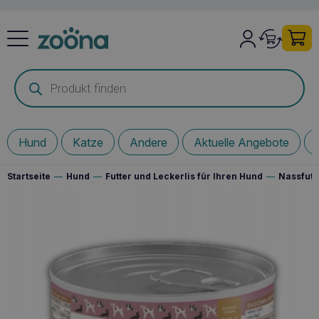
Products
search
Hund
Katze
Andere
Aktuelle Angebote
Startseite
—
Hund
—
Futter und Leckerlis für Ihren Hund
—
Nassfutt