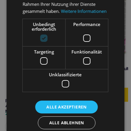
Rahmen Ihrer Nutzung ihrer Dienste
gesammelt haben.
Weitere Informationen
Unbedingt
Performance
erforderlich
Targeting
Funktionalität
Calibra Premium Line Adult
Kalbfleisch&Huhn 1240g
Unklassifizierte
2,90
€
RINTI Canine Niere/Renal Beef
400g zur Unterstützung der
ALLE AKZEPTIEREN
Nierenfunktion bei Hunden
2,70
€
ALLE ABLEHNEN
Weiterlesen