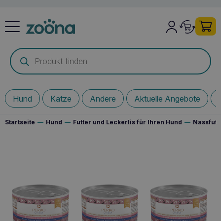
Products
search
Hund
Katze
Andere
Aktuelle Angebote
Startseite
—
Hund
—
Futter und Leckerlis für Ihren Hund
—
Nassfutt