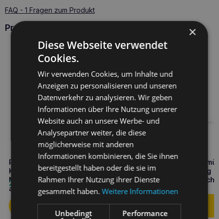
FAQ - 1 Fragen zum Produkt
Produkte PERRO
×
Diese Webseite verwendet
Cookies.
Wir verwenden Cookies, um Inhalte und
Anzeigen zu personalisieren und unseren
Datenverkehr zu analysieren. Wir geben
Informationen über Ihre Nutzung unserer
Website auch an unsere Werbe- und
Analysepartner weiter, die diese
möglicherweise mit anderen
Informationen kombinieren, die Sie ihnen
PERRO Gourmet Kaninchen mit
PERRO Light Ente mit Gemü
bereitgestellt haben oder die sie im
Karotten 200g
monoproteinhaltig, 400 g
Rahmen Ihrer Nutzung ihrer Dienste
Monoproteinfutter für
Nassfutter für ausgewach
2,70
€
4,90
€
ausgewachsene Hunde
Hunde
gesammelt haben.
Weitere Informationen
Unbedingt
Performance