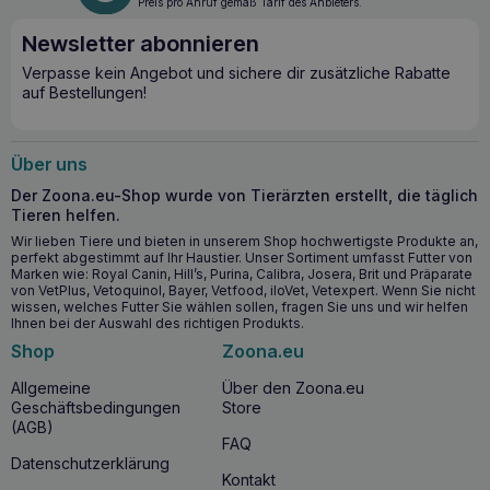
Omega-6-Fettsäuren, die eine gesunde Haut und ein
Preis pro Anruf gemäß Tarif des Anbieters.
glänzendes Fell unterstützen.
Newsletter abonnieren
Entzündungshemmende Eigenschaften
: Die
Linolensäure im Kaninchenfleisch und die Antioxidantien
Verpasse kein Angebot und sichere dir zusätzliche Rabatte
aus den Chiasamen tragen zur Verringerung von
auf Bestellungen!
Entzündungen und zur Unterstützung der
Gelenkgesundheit bei.
Unterstützt die Verdauung
: Zichorieninulin und
Über uns
Meeresalgen unterstützen das reibungslose
Funktionieren des Verdauungssystems und tragen zu
Der Zoona.eu-Shop wurde von Tierärzten erstellt, die täglich
einer ausgewogenen Ernährung bei.
Tieren helfen.
Wir lieben Tiere und bieten in unserem Shop hochwertigste Produkte an,
Wann ist es sinnvoll, PERRO Gourmet
perfekt abgestimmt auf Ihr Haustier. Unser Sortiment umfasst Futter von
Marken wie: Royal Canin, Hill’s, Purina, Calibra, Josera, Brit und Präparate
Kaninchen mit Karotten 6x200g zu
von VetPlus, Vetoquinol, Bayer, Vetfood, iloVet, Vetexpert. Wenn Sie nicht
verwenden?
wissen, welches Futter Sie wählen sollen, fragen Sie uns und wir helfen
Ihnen bei der Auswahl des richtigen Produkts.
PERRO Gourmet Kaninchen mit Karotten
6x200g ist für
Shop
Zoona.eu
ausgewachsene Hunde aller Rassen geeignet. Es kann
jederzeit in den Speiseplan Ihres Hundes aufgenommen
Allgemeine
Über den Zoona.eu
werden, insbesondere wenn Sie ein leicht verdauliches
Geschäftsbedingungen
Store
Nassfutter suchen, das reich an Nährwerten ist und die
(AGB)
Gesundheit von Haut, Fell und Verdauung unterstützt. Es ist
FAQ
auch eine ausgezeichnete Wahl für Hunde mit
Datenschutzerklärung
Kontakt
Futtermittelallergien oder einem
empfindlichen