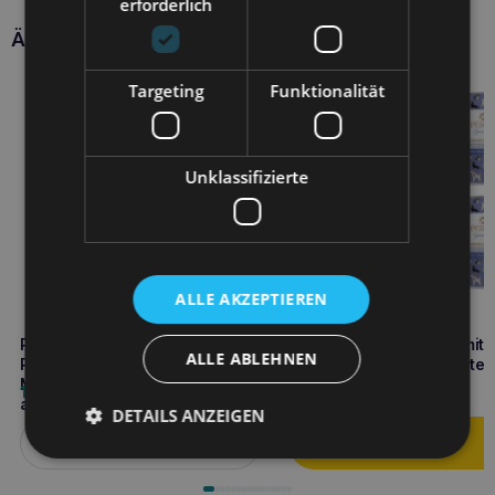
erforderlich
Ähnliche Produkte
Targeting
Funktionalität
Unklassifizierte
ALLE AKZEPTIEREN
PERRO Rindfleisch mit
PERRO Gourmet Fasan mit B
ALLE ABLEHNEN
Petersilienwurzel 6x410g
6x400g Monoproteinfutter 
Monoproteinfutter für
ausgewachsene Hunde
19,40
€
25,80
€
ausgewachsene Hunde
DETAILS ANZEIGEN
Weiterlesen