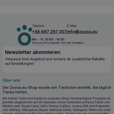
Gesundheit des Stoffwechsels bei und
stärken das
Immunsystem des Hundes.
Die wichtigsten Vorteile von PERRO Kabeljau
mit Karotten 850g:
Telefon
E-Mail
89% Kabeljau
– hochwertiges Protein zur Unterstützung
+48 697 297 307
info@zoona.eu
der Gesundheit und zum Erhalt der Muskelmasse.
Mo. - Fr. 10:00 - 14:00
Mono-Protein-Formel
– ideal für Hunde mit
Preis pro Anruf gemäß Tarif des Anbieters.
Nahrungsmittelallergien oder -unverträglichkeiten.
Getreidefreie Rezeptur
– durch das Fehlen von
Newsletter abonnieren
Getreide ist das Futter auch für Hunde mit
Verpasse kein Angebot und sichere dir zusätzliche Rabatte
Glutenempfindlichkeit geeignet.
auf Bestellungen!
Superfoods in der Rezeptur
– enthält Chiasamen und
Algen zur Unterstützung der Gesundheit von Gelenken,
Haut und Fell.
Über uns
Kräutermischung
– natürliche Inhaltsstoffe, die das
Funktionieren des Körpers Ihres Hundes unterstützen.
Der Zoona.eu-Shop wurde von Tierärzten erstellt, die täglich
Äußerst
schmackhaft – Kabeljau und Karotten bilden
Tieren helfen.
eine schmackhafte Kombination, die auch wählerische
Wir lieben Tiere und bieten in unserem Shop hochwertigste Produkte an,
Haustiere zufrieden stellt.
perfekt abgestimmt auf Ihr Haustier. Unser Sortiment umfasst Futter von
Marken wie: Royal Canin, Hill’s, Purina, Calibra, Josera, Brit und Präparate
Enthält Vitamine und Mineralien
– zur Unterstützung
von VetPlus, Vetoquinol, Bayer, Vetfood, iloVet, Vetexpert. Wenn Sie nicht
der allgemeinen Gesundheit und der
wissen, welches Futter Sie wählen sollen, fragen Sie uns und wir helfen