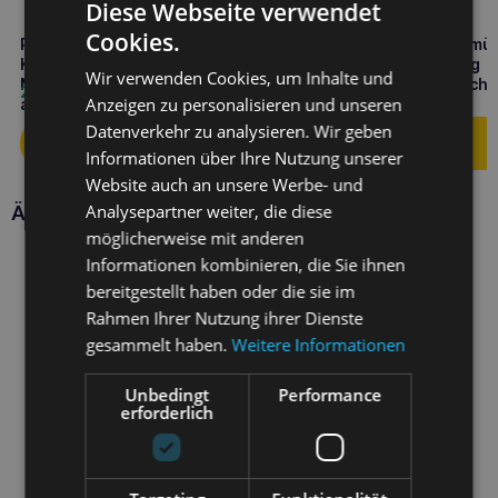
Diese Webseite verwendet
Cookies.
PERRO Gourmet Kaninchen mit
PERRO Light Ente mit Gemü
Karotten 200g
monoproteinhaltig, 400 g
Wir verwenden Cookies, um Inhalte und
Monoproteinfutter für
Nassfutter für ausgewach
2,70
€
4,90
€
Anzeigen zu personalisieren und unseren
ausgewachsene Hunde
Hunde
Datenverkehr zu analysieren. Wir geben
Informationen über Ihre Nutzung unserer
Website auch an unsere Werbe- und
Analysepartner weiter, die diese
Ähnliche Produkte
möglicherweise mit anderen
Informationen kombinieren, die Sie ihnen
bereitgestellt haben oder die sie im
Rahmen Ihrer Nutzung ihrer Dienste
gesammelt haben.
Weitere Informationen
Unbedingt
Performance
erforderlich