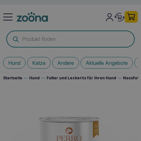
Products
search
Hund
Katze
Andere
Aktuelle Angebote
Startseite
—
Hund
—
Futter und Leckerlis für Ihren Hund
—
Nassfutt