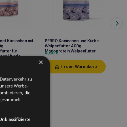
et Kaninchen mit
PERRO Kaninchen und Kürbis
PERRO 
0g
Welpenfutter 400g
Seller
utter für
Monoprotein Welpenfutter
Monopr
4,60
€
4,70
ene Hunde
ausge
×
den Warenkorb
In den Warenkorb
 Datenverkehr zu
 unsere Werbe-
ombinieren, die
e gesammelt
ensive Geschmack das A
.
Unklassifizierte