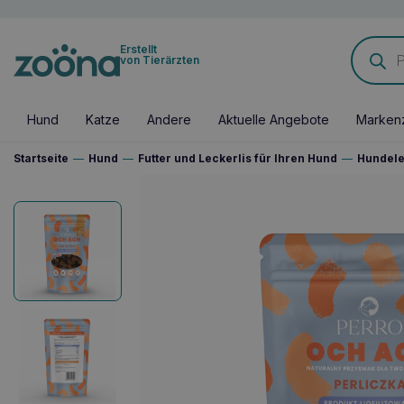
Products
Erstellt
search
von Tierärzten
Hund
Katze
Andere
Aktuelle Angebote
Marken
Startseite
—
Hund
—
Futter und Leckerlis für Ihren Hund
—
Hundele