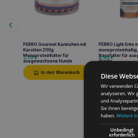
PERRO Gourmet Kaninchen mit
PERRO Light Ente 
Karotten 200g
monoproteinhaltig
Monoproteinfutter für
Nassfutter für au
2,70
€
4,90
€
ausgewachsene Hunde
Hunde
In den Warenkorb
In den W
Diese Webse
Wir verwenden Co
analysieren. Wir
und Analysepartn
Produktbeschreib
Sie ihnen bereitg
haben.
Weitere I
Gefriergetrocknete OCH
und O der Trainingsmoti
Unbedingt
erforderlich
OCH ACH-Leckerbissen e