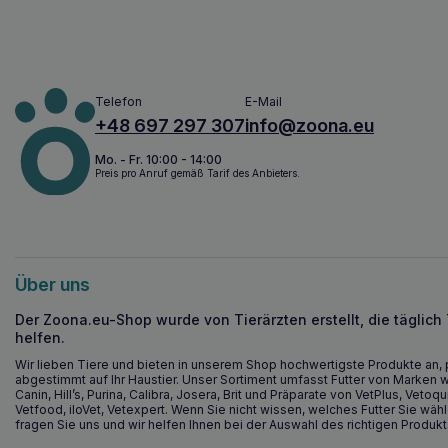
Telefon
E-Mail
+48 697 297 307
info@zoona.eu
Mo. - Fr. 10:00 - 14:00
Preis pro Anruf gemäß Tarif des Anbieters.
Über uns
Der Zoona.eu-Shop wurde von Tierärzten erstellt, die täglich
helfen.
Wir lieben Tiere und bieten in unserem Shop hochwertigste Produkte an, 
abgestimmt auf Ihr Haustier. Unser Sortiment umfasst Futter von Marken w
Canin, Hill’s, Purina, Calibra, Josera, Brit und Präparate von VetPlus, Vetoqu
Vetfood, iloVet, Vetexpert. Wenn Sie nicht wissen, welches Futter Sie wähl
fragen Sie uns und wir helfen Ihnen bei der Auswahl des richtigen Produkt