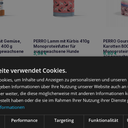
mit Gemüse,
PERRO Lamm mit Kürbis 410g
PERRO Gourm
, 400 g
Monoproteinfutter für
Karotten 80
sgewachsene
ausgewachsene Hunde
Monoproteinf
3,90
€
6,80
€
ausgewachs
arenkorb
In den Warenkorb
In 
ite verwendet Cookies.
okies, um Inhalte und Anzeigen zu personalisieren und unseren
 geben Informationen über Ihre Nutzung unserer Website auch an
er weiter, die diese möglicherweise mit anderen Informationen k
ung
estellt haben oder die sie im Rahmen Ihrer Nutzung ihrer Dienst
nformationen
 ACH-Leckerbissen für alle vierbeinigen Freunde, für die der int
vation, des Vergnügens und gleichzeitig die Definition von Glück ist
Performance
Targeting
Funktionalität
nthalten kein Glycerin.