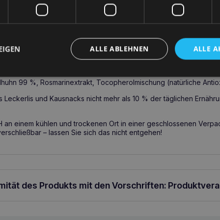
gezeichnete Quelle für leicht verdauliches Eiweiß. Perlhuhnfleisch en
gen, die Zellen vor Schäden durch freie Radikale zu schützen.
antibakterielle und entzündungshemmende Eigenschaften, die zur Er
EIGEN
ALLE ABLEHNEN
ALLE A
 beitragen.
t Bestandteil von Vitamin E, einem natürlichen Antioxidans.
uhn 99 %, Rosmarinextrakt, Tocopherolmischung (natürliche Antio
ss Leckerlis und Kausnacks nicht mehr als 10 % der täglichen Ernähr
an einem kühlen und trockenen Ort in einer geschlossenen Verpa
rschließbar – lassen Sie sich das nicht entgehen!
rmität des Produkts mit den Vorschriften: Produktver