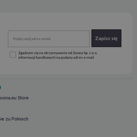
Zapisz się
Zgadzam się na otrzymywanie od Zoona Sp. z o.o.
informacji handlowych na podany adres e-mail
u
oona.eu Store
ie zu Polnisch