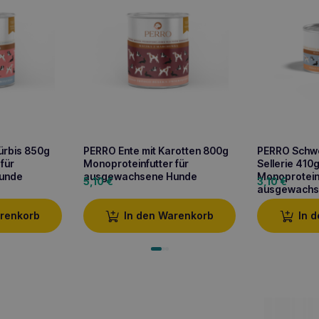
ürbis 850g
PERRO Ente mit Karotten 800g
PERRO Schwe
für
Monoproteinfutter für
Sellerie 410
unde
ausgewachsene Hunde
Monoproteinf
5,10
€
3,10
€
ausgewachs
arenkorb
In den Warenkorb
In 