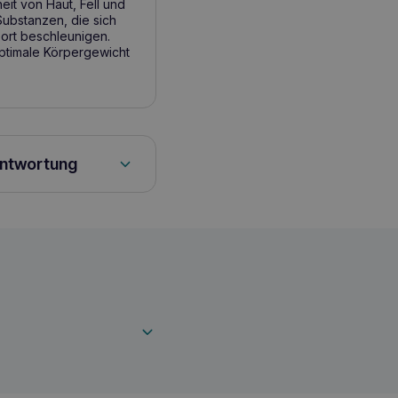
eit von Haut, Fell und
Substanzen, die sich
ort beschleunigen.
optimale Körpergewicht
antwortung
hsene Hunde