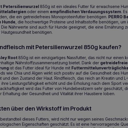
t Petersilienwurzel
850g ist ein ideales Futter für erwachsene Hu
ttelallergien
oder einem
empfindlichen
Verdauungssystem
. E
n, die ein getreidefreies Monoproteinfutter benötigen.
PERRO Be
e Hunde
, die hochwertige Proteine und Inhaltsstoffe benötigen, um
. Die Nährwerte sind auch für Hunde geeignet, die eine Ernährung z
r Hautgesundheit benötigen.
dfleisch mit Petersilienwurzel 850g kaufen?
sley Root
850g ist ein einzigartiges Nassfutter, das nicht nur einen
hhaltige Nährstoffzusammensetzung bietet. Dank der
getreidefrei
erung
ist das Futter ideal für Hunde mit
Futtermittelunverträglichk
ds wie Chia und Algen wirkt sich positiv auf die Gesundheit des Hu
 und den Zustand der Haut. Rindfleisch, das reich an Kreatin und L-Ca
 ihre Leistungsfähigkeit erhöht und die Erholung nach dem Sport ve
khaftigkeit wird das Futter von Hundebesitzern sehr geschätzt, di
 Erhaltung der Gesundheit und Vitalität ihrer Haustiere loben.
kten über den Wirkstoff im Produkt
tbestandteil dieses Futters, wird nicht nur wegen seines Geschma
ologischen Eigenschaften geschätzt. Es ist eine hervorragende Quell