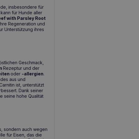
nde, insbesondere für
s kann für Hunde aller
ef with Parsley Root
 ihre Regeneration und
ur Unterstützung ihres
 köstlichen Geschmack,
en
Rezeptur und der
eiten
oder
-allergien
.
ndes aus und
rnitin ist, unterstützt
rbessert. Dank seiner
e seine hohe Qualität
cks, sondern auch wegen
e für Eisen, das die