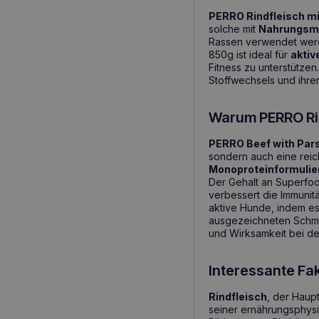
PERRO Rindfleisch mi
solche mit
Nahrungsmi
Rassen verwendet werde
850g ist ideal für
aktiv
Fitness zu unterstützen
Stoffwechsels und ihre
Warum PERRO Rin
PERRO Beef with Par
sondern auch eine reic
Monoproteinformuli
Der Gehalt an Superfoo
verbessert die Immunität
aktive Hunde, indem es
ausgezeichneten Schmac
und Wirksamkeit bei der
Interessante Fa
Rindfleisch
, der Haup
seiner ernährungsphysi