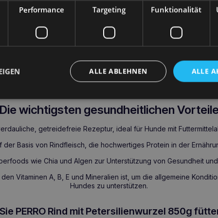
Performance
Targeting
Funktionalität
t Petersilienwurzel
850g ist ein hochwertiges Nassfutter für au
entwickelt wurde. Es ist
eine getreidefreie
Monoproteinformel
mi
s sich hervorragend
für Hunde mit Futtermittelallergien
eignet. D
und
Algen
angereichert, die sich positiv auf die Gesundheit Ihres 
ltnis von Muskelfleisch und Innereien versorgt das Futter Ihren Hun
it und Vitalität. Rindfleisch, das die Grundlage dieses Futters bildet, 
EIGEN
ALLE ABLEHNEN
ALLE A
jedoch reich an wertvollen Vitaminen und Mineralien wie Eisen, Vitami
 es zu einer idealen Wahl für körperlich aktive Hunde macht.
Die wichtigsten gesundheitlichen Vorteil
verdauliche, getreidefreie Rezeptur, ideal für Hunde mit Futtermittelal
der Basis von Rindfleisch, die hochwertiges Protein in der Ernährun
uperfoods wie Chia und Algen zur Unterstützung von Gesundheit und 
n den Vitaminen A, B, E und Mineralien ist, um die allgemeine Kondit
Hundes zu unterstützen.
Sie PERRO Rind mit Petersilienwurzel 850g fütte