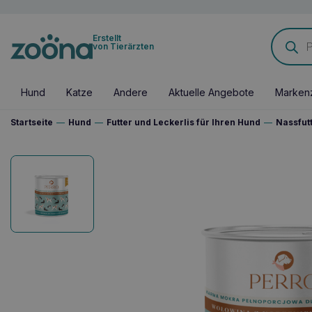
Products
Erstellt
search
von Tierärzten
Hund
Katze
Andere
Aktuelle Angebote
Marken
Startseite
—
Hund
—
Futter und Leckerlis für Ihren Hund
—
Nassfut