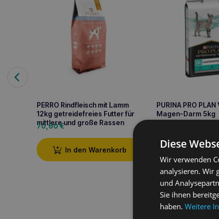
PERRO Rindfleisch mit Lamm
PURINA PRO PLAN 
12kg getreidefreies Futter für
Magen-Darm 5kg
mittlere und große Rassen
70,60
€
42,00
€
Diese Webse
In den Warenkorb
In den W
Wir verwenden Co
analysieren. Wir
und Analysepartn
Sie ihnen bereitg
haben.
Weitere I
Produktbeschreib