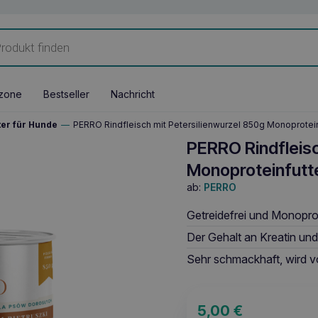
zone
Bestseller
Nachricht
ter für Hunde
—
PERRO Rindfleisch mit Petersilienwurzel 850g Monoprote
PERRO Rindfleisc
Monoproteinfutt
ab:
PERRO
Getreidefrei und Monoprot
Der Gehalt an Kreatin und 
Sehr schmackhaft, wird v
5,00
€