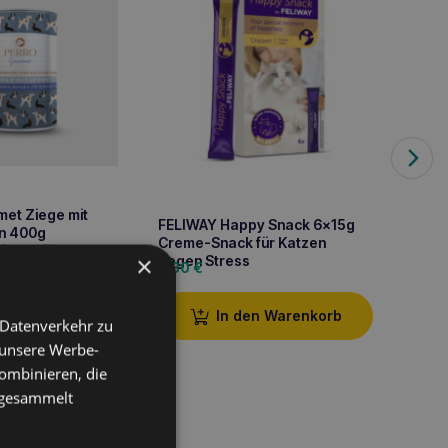
et Ziege mit
PURIN
FELIWAY Happy Snack 6x15g
ln 400g
Urinar
Creme-Snack für Katzen
utter für
42,7
×
gegen Stress
7,80
€
ene Hunde
den Warenkorb
In den Warenkorb
 Datenverkehr zu
 unsere Werbe-
ombinieren, die
e gesammelt