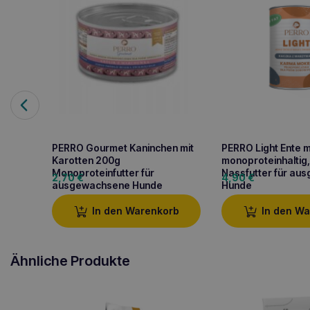
PERRO Gourmet Kaninchen mit
PERRO Light Ente 
Karotten 200g
monoproteinhaltig
Monoproteinfutter für
Nassfutter für au
2,70
€
4,90
€
ausgewachsene Hunde
Hunde
In den Warenkorb
In den W
Ähnliche Produkte