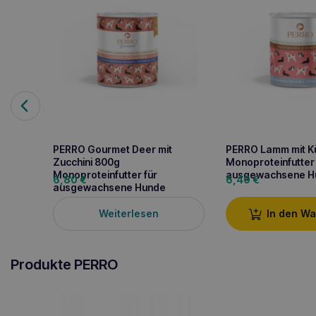
PERRO Gourmet Deer mit
PERRO Lamm mit K
Zucchini 800g
Monoproteinfutter 
Monoproteinfutter für
ausgewachsene H
6,80
€
6,40
€
ausgewachsene Hunde
Weiterlesen
In den W
Produkte PERRO