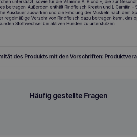
rchen unterstützt, sowie für die Vitamine A, B und E, die zur Gesundh
 beitragen. Außerdem enthält Rindfleisch Kreatin und L-Carnitin – 
liche Ausdauer auswirken und die Erholung der Muskeln nach dem Sp
er regelmäßige Verzehr von Rindfleisch dazu beitragen kann, das 
sunden Stoffwechsel bei aktiven Hunden zu unterstützen.
rmität des Produkts mit den Vorschriften: Produktver
el 850g Monoproteinfutter für ausgewac
Häufig gestellte Fragen