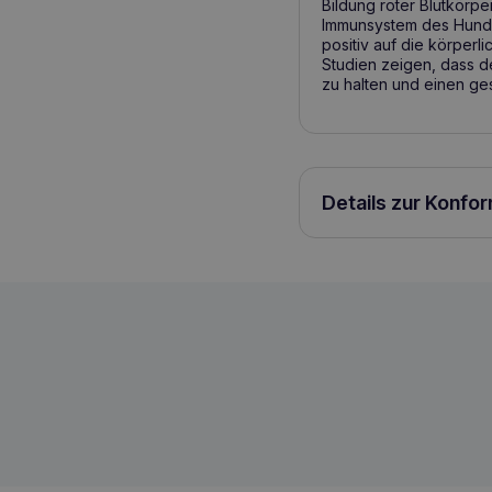
Bildung roter Blutkörpe
Immunsystem des Hundes
positiv auf die körper
Studien zeigen, dass d
zu halten und einen ge
Details zur Konfo
PERRO Rindfleisch mit Petersilienwurz
5904533543162