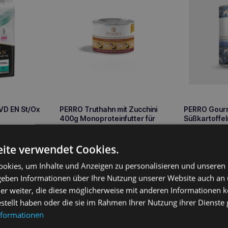
VD EN St/Ox
PERRO Truthahn mit Zucchini
PERRO Gourm
400g Monoproteinfutter für
Süßkartoffe
ausgewachsene Hunde
Monoproteinf
3,40
€
4,50
€
ausgewachs
ite verwendet Cookies.
arenkorb
In den Warenkorb
In 
okies, um Inhalte und Anzeigen zu personalisieren und unseren
 geben Informationen über Ihre Nutzung unserer Website auch an
er weiter, die diese möglicherweise mit anderen Informationen k
estellt haben oder die sie im Rahmen Ihrer Nutzung ihrer Dienst
nformationen
ung