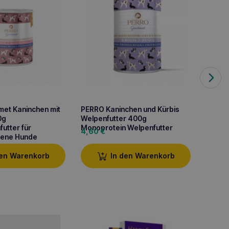
et Kaninchen mit
PERRO Kaninchen und Kürbis
PERRO 
0g
Welpenfutter 400g
Seller
utter für
Monoprotein Welpenfutter
Monopr
4,60
€
4,70
ene Hunde
ausge
den Warenkorb
In den Warenkorb