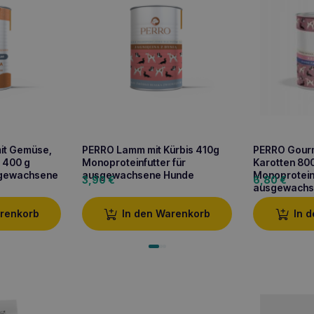
mit Gemüse,
PERRO Lamm mit Kürbis 410g
PERRO Gourm
, 400 g
Monoproteinfutter für
Karotten 80
sgewachsene
ausgewachsene Hunde
Monoproteinf
3,90
€
6,80
€
ausgewachs
arenkorb
In den Warenkorb
In 