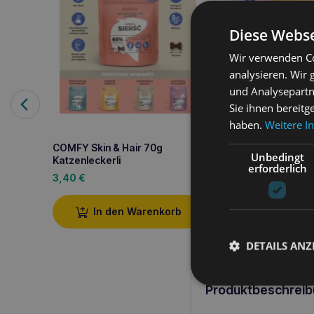
Diese Webse
Wir verwenden Co
analysieren. Wir
und Analysepartn
Sie ihnen bereitg
haben.
Weitere I
COMFY Skin & Hair 70g
COMFY Energy 70
Unbedingt
Katzenleckerli
Katzenleckerli
erforderlich
3,40
€
3,40
€
In den Warenkorb
In den W
DETAILS ANZ
Produktbeschreib