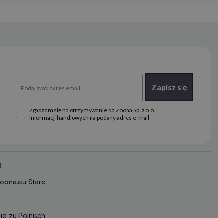
Zapisz się
Zgadzam się na otrzymywanie od Zoona Sp. z o.o.
informacji handlowych na podany adres e-mail
u
oona.eu Store
ie zu Polnisch