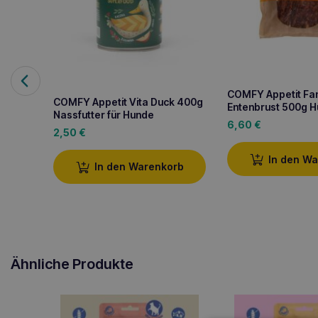
COMFY Appetit Fa
COMFY Appetit Vita Duck 400g
Entenbrust 500g H
Nassfutter für Hunde
6,60
€
2,50
€
In den W
In den Warenkorb
Ähnliche Produkte