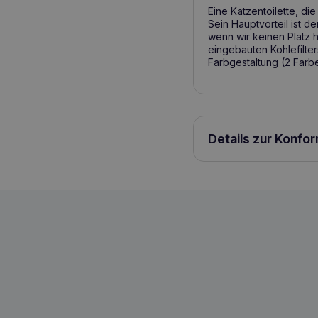
Eine Katzentoilette, di
Sein Hauptvorteil ist d
wenn wir keinen Platz h
eingebauten Kohlefilte
Farbgestaltung (2 Farbe
Details zur Konfo
Pet Inn Abgedecktes Katzenklo mit Fi
5905546313841