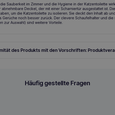
e die Sauberkeit im Zimmer und die Hygiene in der Katzentoilette wir
er abnehmbare Deckel, der mit einer Scharniertür ausgestattet ist. Die
aben, um die Katzentoilette zu isolieren. Sie deckt den Inhalt ab un
rs Gerüche noch besser zurück. Der clevere Schaufelhalter und die 
n zur Auswahl) sind weitere Vorteile.
rmität des Produkts mit den Vorschriften: Produktver
lter groß 54x40x40cm
Häufig gestellte Fragen