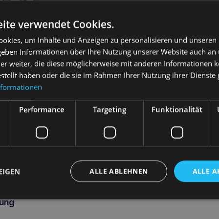
ite verwendet Cookies.
okies, um Inhalte und Anzeigen zu personalisieren und unseren
 geben Informationen über Ihre Nutzung unserer Website auch an
er weiter, die diese möglicherweise mit anderen Informationen k
estellt haben oder die sie im Rahmen Ihrer Nutzung ihrer Dienst
nformationen
g
Comfy Dental Bone Blaubeere
Prostapet Z
Performance
Targeting
Funktionalität
8,5 cm Spielzeug
Portionsbeut
2,10
€
64,40
€
Weiterlesen
arenkorb
In 
EIGEN
ALLE ABLEHNEN
ALLE A
ung