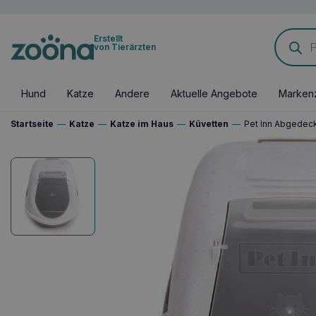
Products
Erstellt
search
von Tierärzten
Hund
Katze
Andere
Aktuelle Angebote
Marken
Startseite
—
Katze
—
Katze im Haus
—
Küvetten
—
Pet Inn Abgedeck