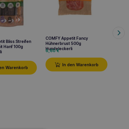
COMFY Appetit Fancy
t Bliss Streifen
Comfy 
Hühnerbrust 500g
mit Hanf 100g
Spielz
Hundeleckerli
6,60
€
i
3,10
€
In den Warenkorb
den Warenkorb