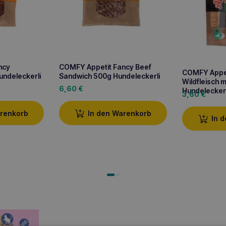
ncy
COMFY Appetit Fancy Beef
COMFY Appeti
undeleckerli
Sandwich 500g Hundeleckerli
Wildfleisch 
6,60
€
Hundeleckerl
3,60
€
arenkorb
In den Warenkorb
In 