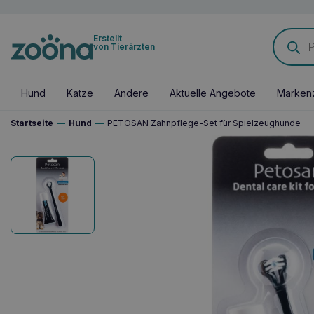
Products
Erstellt
search
von Tierärzten
Hund
Katze
Andere
Aktuelle Angebote
Marken
Startseite
—
Hund
—
PETOSAN Zahnpflege-Set für Spielzeughunde