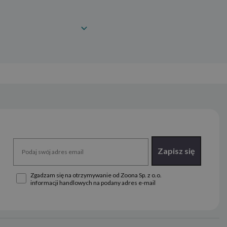
Zapisz się
Zgadzam się na otrzymywanie od Zoona Sp. z o.o.
informacji handlowych na podany adres e-mail