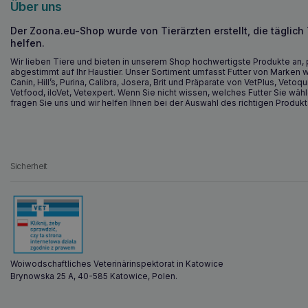
Über uns
Der Zoona.eu-Shop wurde von Tierärzten erstellt, die täglich
helfen.
Wir lieben Tiere und bieten in unserem Shop hochwertigste Produkte an, 
abgestimmt auf Ihr Haustier. Unser Sortiment umfasst Futter von Marken w
Canin, Hill’s, Purina, Calibra, Josera, Brit und Präparate von VetPlus, Vetoqu
Vetfood, iloVet, Vetexpert. Wenn Sie nicht wissen, welches Futter Sie wähl
fragen Sie uns und wir helfen Ihnen bei der Auswahl des richtigen Produkt
Sicherheit
Woiwodschaftliches Veterinärinspektorat in Katowice
Brynowska 25 A, 40-585 Katowice, Polen.