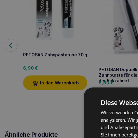
PETOSAN Zahnpastatube 70 g
6,90
€
PETOSAN Doppelk
Zahnbürste für die
der Eckzähne l
8,60
€
In den Warenkorb
In den W
Diese Webse
Wir verwenden Co
analysieren. Wir
und Analysepartn
Ähnliche Produkte
Sie ihnen bereitg