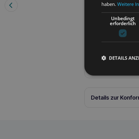
haben.
Weitere I
Unbedingt
erforderlich
Produktbeschreib
Petosan Spielzeugzahn
der Petosan Zahnbürste
Doppelkopfes, deckt di
DETAILS ANZ
die Reinigungseffizien
Haustiere formuliert, u
Details zur Konfo
PETOSAN Zahnpflege-Set für Spielzeu