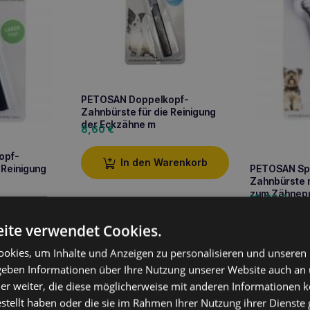
PETOSAN Doppelkopf-
Zahnbürste für die Reinigung
der Eckzähne m
8,60
€
opf-
In den Warenkorb
 Reinigung
PETOSAN Sp
Zahnbürste 
zum Zähnep
10,80
€
arenkorb
ite verwendet Cookies.
In 
okies, um Inhalte und Anzeigen zu personalisieren und unseren
 geben Informationen über Ihre Nutzung unserer Website auch an
er weiter, die diese möglicherweise mit anderen Informationen k
estellt haben oder die sie im Rahmen Ihrer Nutzung ihrer Dienst