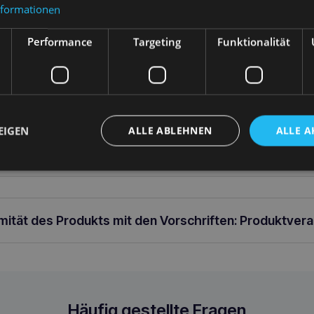
nformationen
Performance
Targeting
Funktionalität
ung
bürste mit Doppelkopf für XS (unter 3 kg) Hundezahnreinigung + 
 mit Doppelkopf macht sie benutzerfreundlich und effektiv.die Zah
e Zähne ab und reinigt sie auf beiden Seiten gleichzeitig.die Peto
EIGEN
ALLE ABLEHNEN
ALLE A
z der Zähne.die Petosan Zahnpasta hat einen Hühnergeschmack und i
m zu helfen, Plaque zu entfernen und Zahnsteinbildung zu verhinder
rmität des Produkts mit den Vorschriften: Produktver
ghunde
Häufig gestellte Fragen