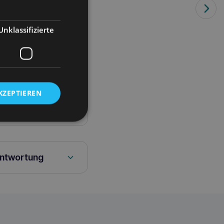
Unklassifizierte
ZahnpastaDas Design
nbürste, dank seines
san Zahnbürste erhöht
KZEPTIEREN
st speziell für
n.
antwortung