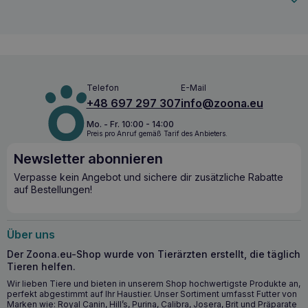
sowohl bei oberflächlichen als auch bei tief eindringenden
Wunden verwendet werden. Wundexsudatmenge: reichlich
oder mittel. Wundauflage für Hunde und Katzen –
ANWENDUNG: POLISEPT® VET AL. Der Wundverband für
Hunde und Katzen kann sowohl für oberflächliche als auch
für tiefliegende Wunden verwendet werden.
Telefon
E-Mail
+48 697 297 307
info@zoona.eu
Mo. - Fr. 10:00 - 14:00
Preis pro Anruf gemäß Tarif des Anbieters.
Newsletter abonnieren
Verpasse kein Angebot und sichere dir zusätzliche Rabatte
auf Bestellungen!
Über uns
Der Zoona.eu-Shop wurde von Tierärzten erstellt, die täglich
Tieren helfen.
Wir lieben Tiere und bieten in unserem Shop hochwertigste Produkte an,
perfekt abgestimmt auf Ihr Haustier. Unser Sortiment umfasst Futter von
Marken wie: Royal Canin, Hill’s, Purina, Calibra, Josera, Brit und Präparate