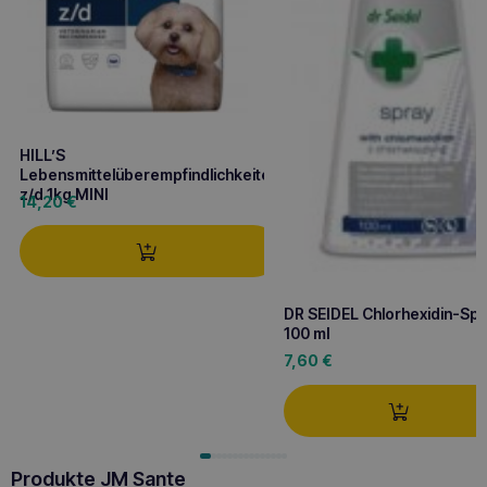
HILL’S
Lebensmittelüberempfindlichkeiten
z/d 1kg MINI
14,20
€
DR SEIDEL Chlorhexidin-Sp
100 ml
7,60
€
Produkte JM Sante