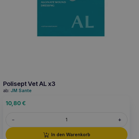
Polisept Vet AL x3
ab:
JM Sante
10,80
€
+
–
In den Warenkorb