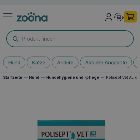
Products
search
Hund
Katze
Andere
Aktuelle Angebote
Startseite
—
Hund
—
Hundehygiene und -pflege
—
Polisept Vet AL x3