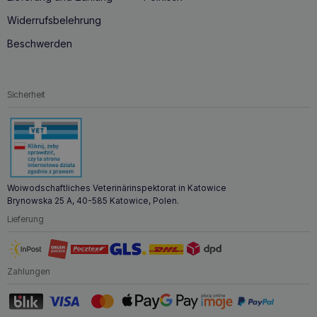
wann sollte man es verwenden?
Widerrufsbelehrung
Es gibt kein bestimmtes Alter, ab dem
PROTEXIN Pro-Kolin
Advanced 60ml verwendet werden sollte.
Das Produkt
Beschwerden
ist für Hunde jeden Alters und jeder Rasse geeignet,
insbesondere wenn Sie Verdauungsprobleme oder ein
Ungleichgewicht der Darmmikroflora bei Ihrem Tier
feststellen.
Sicherheit
Protexin Pro-Kolin Advance 60ml –
Zusätzliche Informationen
Pro-Kolin Advanced ist ab dem Herstellungsdatum 2
Jahre lang haltbar.
Woiwodschaftliches Veterinärinspektorat in Katowice
Nach dem Öffnen den Deckel fest verschließen und an
Brynowska 25 A, 40-585 Katowice, Polen.
einem kühlen, trockenen Ort aufbewahren.
Lieferung
Bei korrekter Lagerung ist Pro-Kolin Advanced bis zum
Mindesthaltbarkeitsdatum haltbar, auch wenn es
geöffnet wurde.
Zahlungen