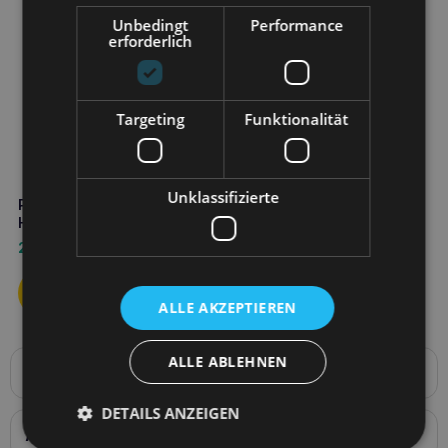
Unbedingt
Performance
erforderlich
Targeting
Funktionalität
Unklassifizierte
PURINA Fortiflora 30x1g für
Hunde
24,70
€
ALLE AKZEPTIEREN
ALLE ABLEHNEN
Produktbeschreibung
Protexin Pro-Kolin Advance 60ml – Probiotikum für
DETAILS ANZEIGEN
Ihren Hund
Anwendung
Jeder Hundebesitzer träumt davon, dass sein Haustier