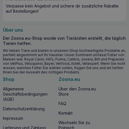
Verpasse kein Angebot und sichere dir zusätzliche Rabatte
PROTEXIN Pro-Kolin Advanced 60ml –
auf Bestellungen!
Die wichtigsten gesundheitlichen
Vorteile
Über uns
Die
Aufrechterhaltung einer gesunden Darmmikroflora
Der Zoona.eu-Shop wurde von Tierärzten erstellt, die täglich
ist der Schlüssel für die allgemeine Gesundheit und das
Tieren helfen.
Wohlbefinden Ihres Hundes.
Wir lieben Tiere und bieten in unserem Shop hochwertigste Produkte an,
Unterstützt das Gleichgewicht der Darmmikroflora.
perfekt abgestimmt auf Ihr Haustier. Unser Sortiment umfasst Futter von
Wirkt Verdauungsstörungen entgegen.
Marken wie: Royal Canin, Hill’s, Purina, Calibra, Josera, Brit und Präparate
von VetPlus, Vetoquinol, Bayer, Vetfood, iloVet, Vetexpert. Wenn Sie nicht
Verbessert die Aufnahme von Nährstoffen.
wissen, welches Futter Sie wählen sollen, fragen Sie uns und wir helfen
Enthält eine einzigartige Zusammensetzung von
Ihnen bei der Auswahl des richtigen Produkts.
nützlichen Mikroorganismen.
Shop
Zoona.eu
Fortschrittliche Unterstützung für die Magen-Darm-
Allgemeine
Über den Zoona.eu
Gesundheit von Hunden
Geschäftsbedingungen
Store
Pro-Kolin Advanced enthält nützliche Mikroorganismen,
(AGB)
mehrere präbiotische Quellen, optimale Mengen eines
FAQ
dualen Bindemittels und Ballaststoffe
zur Unterstützung
Datenschutzerklärung
des Verdauungstraktes
Kontakt
Impressum
Wechseln Sie zu
PROTEXIN Pro-Kolin Advanced 60ml – ab
Lieferung und Zahlung
Polnisch